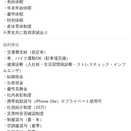
・有給休暇

・年末年始休暇

・慶弔休暇

・特別休暇

・産休育休制度 

※男女共に取得実績あり
福利厚生
・交通費支給（規定有）

・車、バイク通勤OK（駐車場完備）

・健康診断（入社前・生活習慣病診断・ストレスチェック・インフ
ルエンザ）

・結婚祝金

・出産祝金

・慶弔見舞金

・社内表彰制度

・携帯低額貸与（iPhone 16e）※プライベート使用可

・社員紹介制度（20万）

・災害時安否確認制度

・制服貸与（夏・冬）

・空調服貸与（夏季）
