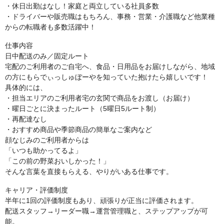
・休日出勤はなし！家庭と両立している社員多数
・ドライバーや販売職はもちろん、事務・営業・介護職など他業種
からの転職者も多数活躍中！
仕事内容
日中配送のみ／固定ルート
宅配のご利用者のご自宅へ、食品・日用品をお届けしながら、地域
の方にもらでぃっしゅぼーやを知っていた抱けたら嬉しいです！
具体的には、
・担当エリアのご利用者宅の玄関で商品をお渡し（お届け）
・曜日ごとに決まったルート（5曜日5ルート制）
・再配達なし
・おすすめ商品や季節商品の簡単なご案内など
顔なじみのご利用者からは
「いつも助かってるよ」
「この前の野菜おいしかった！」
そんな言葉を直接もらえる、やりがいある仕事です。
キャリア・評価制度
半年に1回の評価制度もあり、頑張りが正当に評価されます。
配送スタッフ→リーダー職→運営管理職と、ステップアップが可
能。