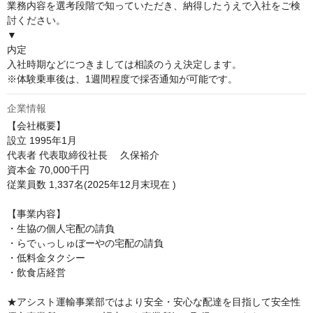
業務内容を選考段階で知っていただき、納得したうえで入社をご検
討ください。

▼

内定

入社時期などにつきましては相談のうえ決定します。

※体験乗車後は、1週間程度で採否通知が可能です。
企業情報
【会社概要】

設立 1995年1月

代表者 代表取締役社長 　久保裕介

資本金 70,000千円

従業員数 1,337名(2025年12月末現在 )

【事業内容】

・生協の個人宅配の請負

・らでぃっしゅぼーやの宅配の請負

・低料金タクシー

・飲食店経営

★アシスト運輸事業部ではより安全・安心な配達を目指して安全性