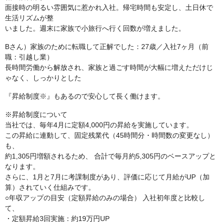
面接時の明るい雰囲気に惹かれ入社。帰宅時間も安定し、土日休で
生活リズムが整
いました。週末に家族で小旅行へ行く回数が増えました。
Bさん）家族のために転職して正解でした：27歳／入社7ヶ月（前
職：引越し業）
長時間労働から解放され、家族と過ごす時間が大幅に増えただけじ
ゃなく、しっかりとした
『昇給制度※』もあるので安心して長く働けます。
※昇給制度について
当社では、毎年4月に定額4,000円の昇給を実施しています。
この昇給に連動して、固定残業代（45時間分・時間数の変更なし）
も、
約1,305円増額されるため、 合計で毎月約5,305円のベースアップと
なります。
さらに、1月と7月に考課制度があり、評価に応じて月給がUP（加
算）されていく仕組みです。
○年収アップの目安（定額昇給のみの場合） 入社初年度と比較し
て、
・定額昇給3回実施：約19万円UP