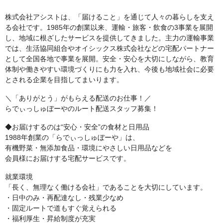
株式会社アシストは、「届けること」を通じて人々の暮らしを支え
る会社です。1985年の創業以来、運輸・旅客・飲食の3事業を展開
し、地域に根ざしたサービスを提供してきました。主力の運輸事業
では、生活協同組合やオイシックス株式会社などの宅配パートナー
として全国各地で事業を展開。安全・安心を大切にしながら、教育
体制や働きやすい環境づくりにも力を入れ、今後も地域社会に必要
とされる企業を目指してまいります。
＼「ありがとう」がもらえる配送のお仕事！／
らでぃっしゅぼーやのルート配送スタッフ募集！
◆お届けするのは“安心・安全”の食材と日用品
1988年創業の「らでぃっしゅぼーや」は、
有機野菜・無添加食品・環境にやさしい日用品などを
会員様にお届けする宅配サービスです。
就業環境
「長く、無理なく働ける会社」であることを大切にしています。
・日中のみ・再配達なし・残業少なめ
・固定ルートで道もすぐ覚えられる
・福利厚生・昇給制度が充実