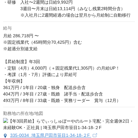
・研修　入社〜2週間は日給9,992円　

　　　　3週目〜月末は日給13,114円（みなし残業2時間分含）

　　　　※入社月に2週間経過の場合は翌月から月給制に自動移行
給与
月給
286,718円 〜
※固定残業代（45時間分70,425円）含む

※超過分別途支給

【昇給制度】年3回

・定額（4月）4,000円（＋固定残業代1,305円）の月給UP！

・考課（1月・7月）評価により昇給可

【年収例】

361万円 / 1年目 / 20歳・独身　配送歩合含

404万円 / 3年目 / 27歳・既婚　諸手当・配送歩合含

493万円 / 8年目 / 33歳・既婚・実務リーダー　賞与（12月）
勤務地の所在地/地図
335-0034 埼玉県戸田市笹目1-34-18-２F