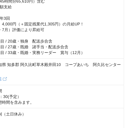
5時間分65,610円）含む

額支給

3回

4,000円（＋固定残業代1,305円）の月給UP！

・7月）評価により昇給可

1年目 / 20歳・独身　配送歩合含

3年目 / 27歳・既婚　諸手当・配送歩合含

 8年目 / 33歳・既婚・実務リーダー　賞与（12月）
 愛知県 知多郡 阿久比町草木殿井田10 コープあいち 阿久比センター
認


：30(予定）

憩時間を含みます。
制（土日休み）
