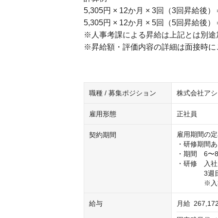
5,305円 × 12か月 × 3回（3回昇給後）
5,305円 × 12か月 × 5回（5回昇給後）
※人事考課による昇給は上記とは別途
※昇給額・評価内容の詳細は面接時に
職種 / 募集ポジション
株式会社アシ
雇用形態
正社員
雇用期間の定
契約期間
・研修期間あ
・期間　6〜8
・研修　入社〜
　　　　3週目
　　　　※入
給与
月給
267,1