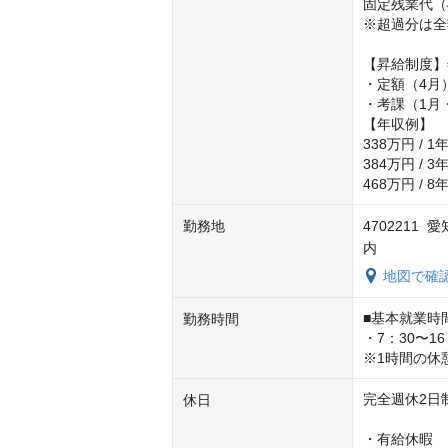
固定残業代（4
※超過分は全
【昇給制度】年
・定額（4月）
・考課（1月
【年収例】

338万円 / 
384万円 / 
468万円 /
勤務地
4702211
内
地図で確
■基本就業時間
勤務時間
・7：30〜16
※1時間の休
完全週休2日
休日
・有給休暇
