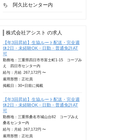
株式会社アシスト の求人
【年3回昇給】生協ルート配送・完全週
休2日・未経験OK・日勤・普通免許AT
可
勤務地：三重県四日市市富士町1-15 コープみ
え 四日市センター内
給与：
月給
267,172円 〜
雇用形態：正社員
掲載日：
30+日
前に掲載
【年3回昇給】生協ルート配送・完全週
休2日・未経験OK・日勤・普通免許AT
可
勤務地：三重県桑名市城山台82 コープみえ
桑名センター内
給与：
月給
267,172円 〜
雇用形態：正社員