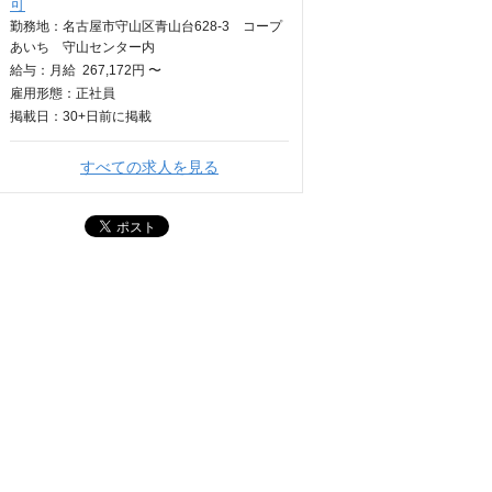
可
勤務地：名古屋市守山区青山台628-3 コープ
あいち 守山センター内
給与：
月給
267,172円 〜
雇用形態：正社員
掲載日：
30+日
前に掲載
すべての求人を見る