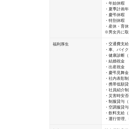
・年始休暇

・夏季計画年
・慶弔休暇

・特別休暇

・産休・育休制
※男女共に取
・交通費支給
福利厚生
・車、バイク
・健康診断（
・結婚祝金

・出産祝金

・慶弔見舞金

・社内表彰制
・携帯低額貸与
・社員紹介制度
・災害時安否
・制服貸与（
・空調服貸与
・飲料支給（
・運行管理、