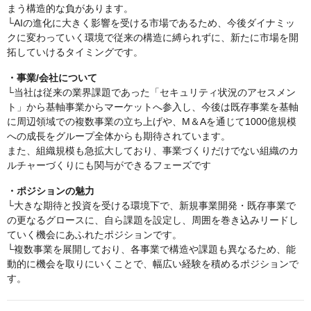
まう構造的な負があります。
└AIの進化に大きく影響を受ける市場であるため、今後ダイナミッ
クに変わっていく環境で従来の構造に縛られずに、新たに市場を開
拓していけるタイミングです。
・事業/会社について
└当社は従来の業界課題であった「セキュリティ状況のアセスメン
ト」から基軸事業からマーケットへ参入し、今後は既存事業を基軸
に周辺領域での複数事業の立ち上げや、M＆Aを通じて1000億規模
への成長をグループ全体からも期待されています。
また、組織規模も急拡大しており、事業づくりだけでない組織のカ
ルチャーづくりにも関与ができるフェーズです
・ポジションの魅力
└大きな期待と投資を受ける環境下で、新規事業開発・既存事業で
の更なるグロースに、自ら課題を設定し、周囲を巻き込みリードし
ていく機会にあふれたポジションです。
└複数事業を展開しており、各事業で構造や課題も異なるため、能
動的に機会を取りにいくことで、幅広い経験を積めるポジションで
す。