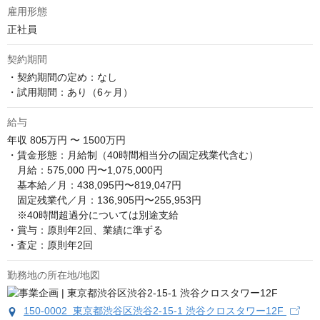
雇用形態
正社員
契約期間
・契約期間の定め：なし

・試用期間：あり（6ヶ月）
給与
年収
805万円 〜 1500万円
・賃金形態：月給制（40時間相当分の固定残業代含む）

　月給：575,000 円〜1,075,000円

　基本給／月：438,095円〜819,047円

　固定残業代／月：136,905円〜255,953円

　※40時間超過分については別途支給

・賞与：原則年2回、業績に準ずる

・査定：原則年2回
勤務地の所在地/地図
150-0002 東京都渋谷区渋谷2-15-1 渋谷クロスタワー12F