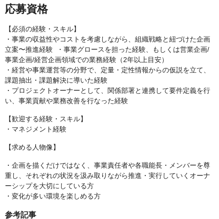
応募資格
【必須の経験・スキル】
・事業の収益性やコストを考慮しながら、組織戦略と紐づけた企画
立案〜推進経験 ・事業グロースを担った経験、もしくは営業企画/
事業企画/経営企画領域での業務経験（2年以上目安）
・経営や事業運営等の分野で、定量・定性情報からの仮説を立て、
課題抽出・課題解決に導いた経験
・プロジェクトオーナーとして、関係部署と連携して要件定義を行
い、事業貢献や業務改善を行なった経験
【歓迎する経験・スキル】
・マネジメント経験
【求める人物像】
・企画を描くだけではなく、事業責任者や各職能長・メンバーを尊
重し、それぞれの状況を汲み取りながら推進・実行していくオーナ
ーシップを大切にしている方
・変化が多い環境を楽しめる方
参考記事