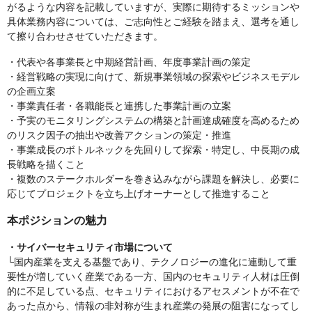
がるような内容を記載していますが、実際に期待するミッションや
具体業務内容については、ご志向性とご経験を踏まえ、選考を通し
て擦り合わせさせていただきます。
・代表や各事業長と中期経営計画、年度事業計画の策定
・経営戦略の実現に向けて、新規事業領域の探索やビジネスモデル
の企画立案
・事業責任者・各職能長と連携した事業計画の立案
・予実のモニタリングシステムの構築と計画達成確度を高めるため
のリスク因子の抽出や改善アクションの策定・推進
・事業成長のボトルネックを先回りして探索・特定し、中長期の成
長戦略を描くこと
・複数のステークホルダーを巻き込みながら課題を解決し、必要に
応じてプロジェクトを立ち上げオーナーとして推進すること
本ポジションの魅力
・サイバーセキュリティ市場について
└国内産業を支える基盤であり、テクノロジーの進化に連動して重
要性が増していく産業である一方、国内のセキュリティ人材は圧倒
的に不足している点、セキュリティにおけるアセスメントが不在で
あった点から、情報の非対称が生まれ産業の発展の阻害になってし