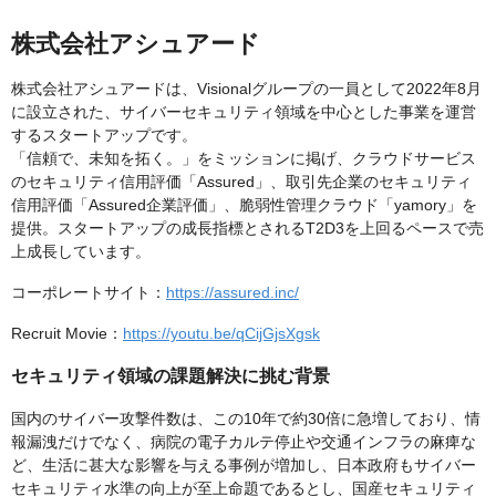
株式会社アシュアード
株式会社アシュアードは、Visionalグループの一員として2022年8月
に設立された、サイバーセキュリティ領域を中心とした事業を運営
するスタートアップです。
「信頼で、未知を拓く。」をミッションに掲げ、クラウドサービス
のセキュリティ信用評価「Assured」、取引先企業のセキュリティ
信用評価「Assured企業評価」、脆弱性管理クラウド「yamory」を
提供。スタートアップの成長指標とされるT2D3を上回るペースで売
上成長しています。
コーポレートサイト：
https://assured.inc/
Recruit Movie：
https://youtu.be/qCijGjsXgsk
セキュリティ領域の課題解決に挑む背景
国内のサイバー攻撃件数は、この10年で約30倍に急増しており、情
報漏洩だけでなく、病院の電子カルテ停止や交通インフラの麻痺な
ど、生活に甚大な影響を与える事例が増加し、日本政府もサイバー
セキュリティ水準の向上が至上命題であるとし、国産セキュリティ