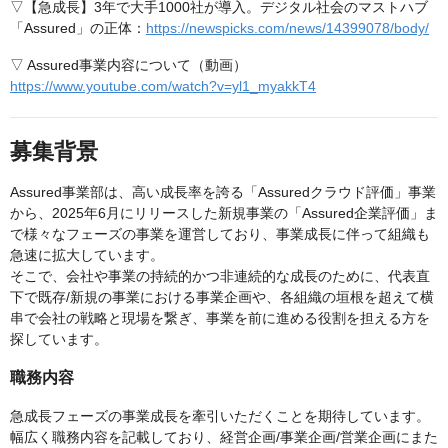
▽【急成長】3年で⼤⼿1000社が導⼊。デジタル社会のマストハブ
「Assured」の正体：
https://newspicks.com/news/14399078/body/
▽ Assured事業内容について（動画）
https://www.youtube.com/watch?v=yl1_myakkT4
募集背景
Assured事業部は、高い成長率を誇る「Assuredクラウド評価」事業
から、2025年6月にリリースした新規事業の「Assured企業評価」ま
で様々なフェーズの事業を運営しており、事業成長に伴って組織も
急速に拡大しています。
そこで、会社や事業の持続的かつ非連続的な成長のために、代表直
下で既存/新規の事業における事業企画や、各組織の垣根を超えて横
串で会社の戦略と現場を繋ぎ、事業を前に進める役割を担える方を
探しています。
職務内容
急成長フェーズの事業成長を牽引いただくことを期待しています。
幅広く職務内容を記載しており、経営企画/事業企画/営業企画にまた