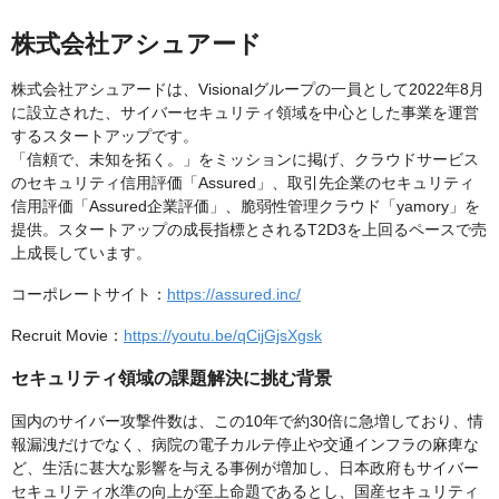
株式会社アシュアード
株式会社アシュアードは、Visionalグループの一員として2022年8月
に設立された、サイバーセキュリティ領域を中心とした事業を運営
するスタートアップです。
「信頼で、未知を拓く。」をミッションに掲げ、クラウドサービス
のセキュリティ信用評価「Assured」、取引先企業のセキュリティ
信用評価「Assured企業評価」、脆弱性管理クラウド「yamory」を
提供。スタートアップの成長指標とされるT2D3を上回るペースで売
上成長しています。
コーポレートサイト：
https://assured.inc/
Recruit Movie：
https://youtu.be/qCijGjsXgsk
セキュリティ領域の課題解決に挑む背景
国内のサイバー攻撃件数は、この10年で約30倍に急増しており、情
報漏洩だけでなく、病院の電子カルテ停止や交通インフラの麻痺な
ど、生活に甚大な影響を与える事例が増加し、日本政府もサイバー
セキュリティ水準の向上が至上命題であるとし、国産セキュリティ