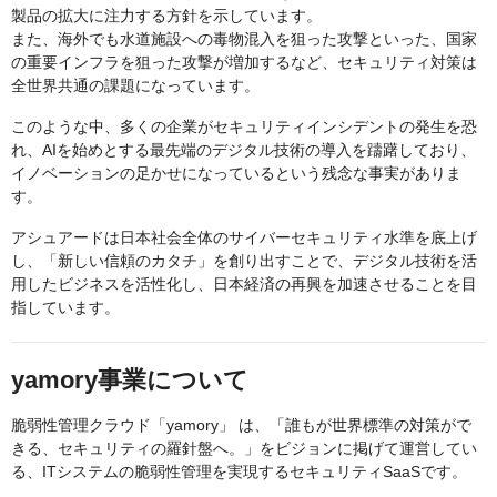
製品の拡大に注力する方針を示しています。
また、海外でも水道施設への毒物混入を狙った攻撃といった、国家
の重要インフラを狙った攻撃が増加するなど、セキュリティ対策は
全世界共通の課題になっています。
このような中、多くの企業がセキュリティインシデントの発生を恐
れ、AIを始めとする最先端のデジタル技術の導入を躊躇しており、
イノベーションの足かせになっているという残念な事実がありま
す。
アシュアードは日本社会全体のサイバーセキュリティ水準を底上げ
し、「新しい信頼のカタチ」を創り出すことで、デジタル技術を活
用したビジネスを活性化し、日本経済の再興を加速させることを目
指しています。
yamory事業について
脆弱性管理クラウド「yamory」 は、「誰もが世界標準の対策がで
きる、セキュリティの羅針盤へ。」をビジョンに掲げて運営してい
る、ITシステムの脆弱性管理を実現するセキュリティSaaSです。