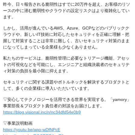
昨今、日々報告される脆弱性はすでに20万件を超え、お客様のリソ
ースの中に潜む脆弱性やクラウドの設定リスクはより複雑化してい
ます。
しかし、活用が進んでいるAWS、Azure、GCPなどのパブリックク
ラウドや、新しいIT技術に対応したセキュリティを正確に理解・把
握して対策することは非常に難しく、古いセキュリティ対策のまま
になってしまっている企業様も少なくありません。
私たちのサービスは、脆弱性管理に必要なトリアージ機能、アセッ
トの可視化などを可能にし、エンジニアと組織決裁者のセキュリテ
ィ対策の負担を最小限に抑えます。
セキュリティに関する課題やボトルネックを解決するプロダクトと
して、多くの企業様に導入いただいています。
▽安心してテクノロジーを活用できる世界を実現する。「yamory」
事業部長＆プロダクト責任者の対談をお届けします。
https://blog.visional.inc/n/nc34dfd54e0b9
▽事業説明動画
https://youtu.be/apo-wDfNPcE