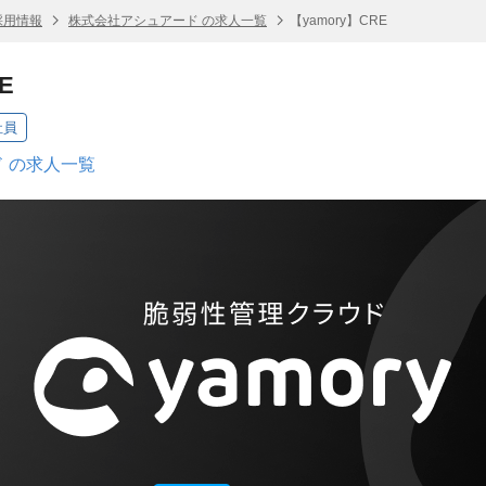
採用情報
株式会社アシュアード の求人一覧
【yamory】CRE
E
社員
 の求人一覧