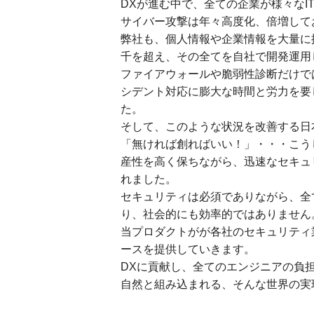
DXが進む中で、全ての企業が様々なI
サイバー攻撃は年々高度化、倍増して
弊社も、個人情報や企業情報を大量に
千を超え、その全てを自社で開発運用
ファイアウォールや脆弱性診断だけで
シデント対応に膨大な時間と労力を要
た。
そして、このような状況を改善する日
「無ければ創ればいい！」・・・こう
産性を高く保ちながら、迅速なセキュ
れました。
セキュリティは必須でありながら、全
り、社会的にも効率的ではありません
当プロダクトがが各社のセキュリティ
ースを提供していきます。
DXに貢献し、全てのエンジニアの負
自然と組み込まれる、そんな世界の実