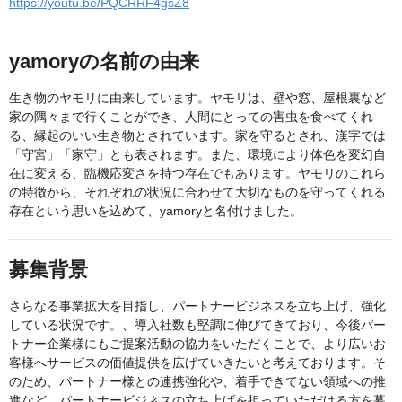
https://youtu.be/PQCRRF4gsZ8
yamoryの名前の由来
生き物のヤモリに由来しています。ヤモリは、壁や窓、屋根裏など
家の隅々まで行くことができ、人間にとっての害虫を食べてくれ
る、縁起のいい生き物とされています。家を守るとされ、漢字では
「守宮」「家守」とも表されます。また、環境により体色を変幻自
在に変える、臨機応変さを持つ存在でもあります。ヤモリのこれら
の特徴から、それぞれの状況に合わせて大切なものを守ってくれる
存在という思いを込めて、yamoryと名付けました。
募集背景
さらなる事業拡大を目指し、パートナービジネスを立ち上げ、強化
している状況です。、導入社数も堅調に伸びてきており、今後パー
トナー企業様にもご提案活動の協力をいただくことで、より広いお
客様へサービスの価値提供を広げていきたいと考えております。そ
のため、パートナー様との連携強化や、着手できてない領域への推
進など、パートナービジネスの立ち上げを担っていただける方を募