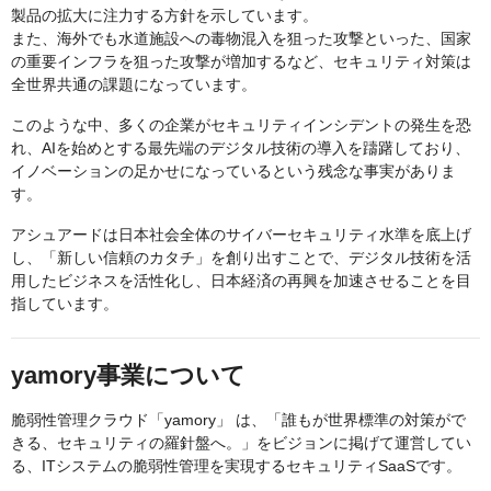
製品の拡大に注力する方針を示しています。
また、海外でも水道施設への毒物混入を狙った攻撃といった、国家
の重要インフラを狙った攻撃が増加するなど、セキュリティ対策は
全世界共通の課題になっています。
このような中、多くの企業がセキュリティインシデントの発生を恐
れ、AIを始めとする最先端のデジタル技術の導入を躊躇しており、
イノベーションの足かせになっているという残念な事実がありま
す。
アシュアードは日本社会全体のサイバーセキュリティ水準を底上げ
し、「新しい信頼のカタチ」を創り出すことで、デジタル技術を活
用したビジネスを活性化し、日本経済の再興を加速させることを目
指しています。
yamory事業について
脆弱性管理クラウド「yamory」 は、「誰もが世界標準の対策がで
きる、セキュリティの羅針盤へ。」をビジョンに掲げて運営してい
る、ITシステムの脆弱性管理を実現するセキュリティSaaSです。