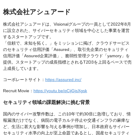
株式会社アシュアード
株式会社アシュアードは、Visionalグループの一員として2022年8月
に設立された、サイバーセキュリティ領域を中心とした事業を運営
するスタートアップです。
「信頼で、未知を拓く。」をミッションに掲げ、クラウドサービス
のセキュリティ信用評価「Assured」、取引先企業のセキュリティ
信用評価「Assured企業評価」、脆弱性管理クラウド「yamory」を
提供。スタートアップの成長指標とされるT2D3を上回るペースで売
上成長しています。
コーポレートサイト：
https://assured.inc/
Recruit Movie：
https://youtu.be/qCijGjsXgsk
セキュリティ領域の課題解決に挑む背景
国内のサイバー攻撃件数は、この10年で約30倍に急増しており、情
報漏洩だけでなく、病院の電子カルテ停止や交通インフラの麻痺な
ど、生活に甚大な影響を与える事例が増加し、日本政府もサイバー
セキュリティ水準の向上が至上命題であるとし、国産セキュリティ