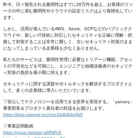
昨今、日々報告される脆弱性はすでに20万件を超え、お客様のリソ
ースの中に潜む脆弱性やクラウドの設定リスクはより複雑化してい
ます。
しかし、活用が進んでいるAWS、Azure、GCPなどのパブリックク
ラウドや、新しいIT技術に対応したセキュリティを正確に理解・把
握して対策することは非常に難しく、古いセキュリティ対策のまま
になってしまっている企業様も少なくありません。
私たちのサービスは、脆弱性管理に必要なトリアージ機能、アセッ
トの可視化などを可能にし、エンジニアと組織決裁者のセキュリテ
ィ対策の負担を最小限に抑えます。
セキュリティに関する課題やボトルネックを解決するプロダクトと
して、多くの企業様に導入いただいています。
▽安心してテクノロジーを活用できる世界を実現する。「yamory」
事業部長＆プロダクト責任者の対談をお届けします。
https://blog.visional.inc/n/nc34dfd54e0b9
▽事業説明動画
https://youtu.be/apo-wDfNPcE