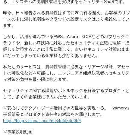
る、ITシステムの脆弱性管理を実現するセキュリティSaaSです。
昨今、日々報告される脆弱性はすでに20万件を超え、お客様のリソ
ースの中に潜む脆弱性やクラウドの設定リスクはより複雑化してい
ます。
しかし、活用が進んでいるAWS、Azure、GCPなどのパブリックク
ラウドや、新しいIT技術に対応したセキュリティを正確に理解・把
握して対策することは非常に難しく、古いセキュリティ対策のまま
になってしまっている企業様も少なくありません。
私たちのサービスは、脆弱性管理に必要なトリアージ機能、アセッ
トの可視化などを可能にし、エンジニアと組織決裁者のセキュリテ
ィ対策の負担を最小限に抑えます。
セキュリティに関する課題やボトルネックを解決するプロダクトと
して、多くの企業様に導入いただいています。
▽安心してテクノロジーを活用できる世界を実現する。「yamory」
事業部長＆プロダクト責任者の対談をお届けします。
https://blog.visional.inc/n/nc34dfd54e0b9
▽事業説明動画