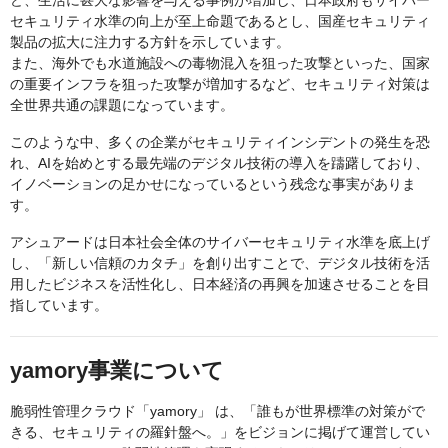
ど、生活に甚大な影響を与える事例が増加し、日本政府もサイバー
セキュリティ水準の向上が至上命題であるとし、国産セキュリティ
製品の拡大に注力する方針を示しています。
また、海外でも水道施設への毒物混入を狙った攻撃といった、国家
の重要インフラを狙った攻撃が増加するなど、セキュリティ対策は
全世界共通の課題になっています。
このような中、多くの企業がセキュリティインシデントの発生を恐
れ、AIを始めとする最先端のデジタル技術の導入を躊躇しており、
イノベーションの足かせになっているという残念な事実がありま
す。
アシュアードは日本社会全体のサイバーセキュリティ水準を底上げ
し、「新しい信頼のカタチ」を創り出すことで、デジタル技術を活
用したビジネスを活性化し、日本経済の再興を加速させることを目
指しています。
yamory事業について
脆弱性管理クラウド「yamory」 は、「誰もが世界標準の対策がで
きる、セキュリティの羅針盤へ。」をビジョンに掲げて運営してい