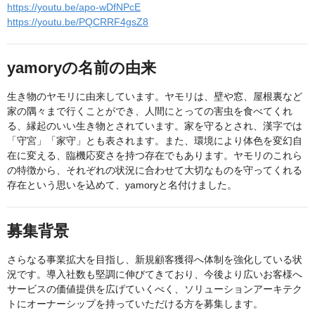
https://youtu.be/apo-wDfNPcE
https://youtu.be/PQCRRF4gsZ8
yamoryの名前の由来
生き物のヤモリに由来しています。ヤモリは、壁や窓、屋根裏など
家の隅々まで行くことができ、人間にとっての害虫を食べてくれ
る、縁起のいい生き物とされています。家を守るとされ、漢字では
「守宮」「家守」とも表されます。また、環境により体色を変幻自
在に変える、臨機応変さを持つ存在でもあります。ヤモリのこれら
の特徴から、それぞれの状況に合わせて大切なものを守ってくれる
存在という思いを込めて、yamoryと名付けました。
募集背景
さらなる事業拡大を目指し、新規顧客獲得へ体制を強化している状
況です。導入社数も堅調に伸びてきており、今後より広いお客様へ
サービスの価値提供を広げていくべく、ソリューションアーキテク
トにオーナーシップを持っていただける方を募集します。