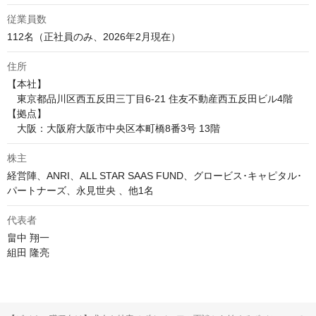
従業員数
112名（正社員のみ、2026年2月現在）
住所
【本社】

　東京都品川区西五反田三丁目6-21 住友不動産西五反田ビル4階

【拠点】

　大阪：大阪府大阪市中央区本町橋8番3号 13階
株主
経営陣、ANRI、ALL STAR SAAS FUND、グロービス･キャピタル･
パートナーズ、永見世央 、他1名
代表者
畠中 翔一　

組田 隆亮