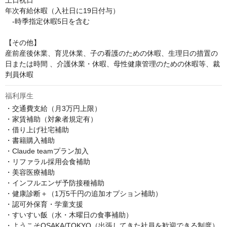
土日祝日

年次有給休暇（入社日に19日付与）

　-時季指定休暇5日を含む

【その他】

産前産後休業、育児休業、子の看護のための休暇、生理日の措置の
日または時間 、介護休業・休暇、母性健康管理のための休暇等、裁
判員休暇
福利厚生
・交通費支給（月3万円上限）

・家賃補助（対象者規定有）

・借り上げ社宅補助

・書籍購入補助

・Claude teamプラン加入

・リファラル採用会食補助

・美容医療補助

・インフルエンザ予防接種補助

・健康診断＋（1万5千円の追加オプション補助）

・認可外保育・学童支援

・すいすい飯（水・木曜日の食事補助）

・ようこそOSAKA/TOKYO（出張してきた社員を歓迎できる制度）
