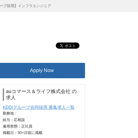
ループ採用】インフラエンジニア
Apply Now
auコマース＆ライフ株式会社 の
求人
KDDIグループ合同採用 募集求人一覧
勤務地：
給与：
応相談
雇用形態：正社員
掲載日：
30+日
前に掲載