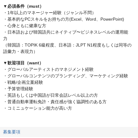
▼必須条件（must）
・1年以上のマネージャー経験（ジャンル不問）
・基本的なPCスキルをお持ちの方(Excel、Word、PowerPoint)
・心身ともに健康な方
・日本語および韓国語共にネイティブ〜ビジネスレベルの運用能
力
（韓国語：TOPIK 6級程度、日本語：JLPT N1程度もしくは同等の
語彙力・表現力）
▼歓迎項目（want）
・グローバルアーティストのマネジメント経験
・グローバルコンテンツのブランディング、マーケティング経験
・戦略/企画立案経験
・予算管理経験
・英語もしくは中国語が日常会話レベル以上の方
・普通自動車運転免許・責任感が強く協調性のある方
・コミニュケーション能力が高い方
募集要項