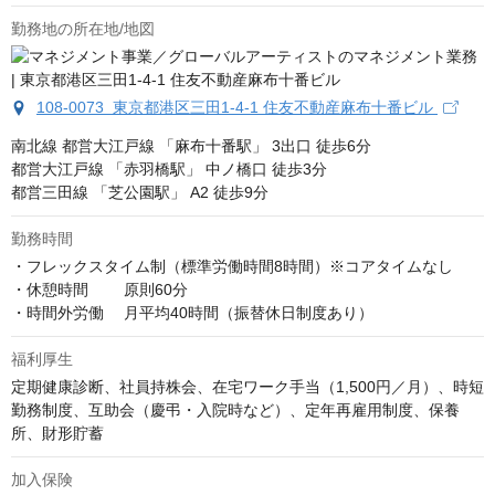
勤務地の所在地/地図
108-0073 東京都港区三田1-4-1 住友不動産麻布十番ビル
南北線 都営大江戸線 「麻布十番駅」 3出口 徒歩6分

都営大江戸線 「赤羽橋駅」 中ノ橋口 徒歩3分

都営三田線 「芝公園駅」 A2 徒歩9分
勤務時間
・フレックスタイム制（標準労働時間8時間）※コアタイムなし

・休憩時間　　 原則60分

・時間外労働 　月平均40時間（振替休日制度あり）
福利厚生
定期健康診断、社員持株会、在宅ワーク手当（1,500円／月）、時短
勤務制度、互助会（慶弔・入院時など）、定年再雇用制度、保養
所、財形貯蓄
加入保険