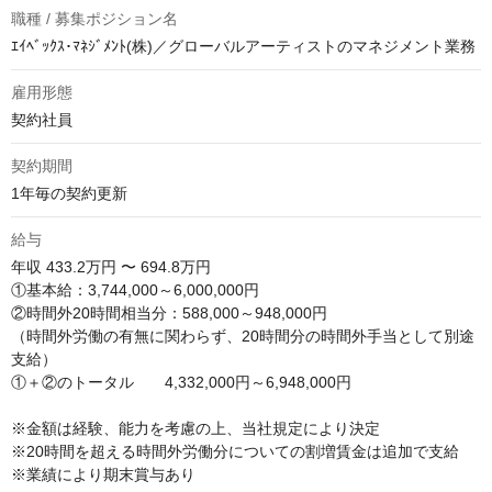
職種 / 募集ポジション名
ｴｲﾍﾞｯｸｽ･ﾏﾈｼﾞﾒﾝﾄ(株)／グローバルアーティストのマネジメント業務
雇用形態
契約社員
契約期間
1年毎の契約更新
給与
年収
433.2万円 〜 694.8万円
①基本給：3,744,000～6,000,000円

②時間外20時間相当分：588,000～948,000円

（時間外労働の有無に関わらず、20時間分の時間外手当として別途
支給）

①＋②のトータル　　4,332,000円～6,948,000円

※金額は経験、能力を考慮の上、当社規定により決定

※20時間を超える時間外労働分についての割増賃金は追加で支給

※業績により期末賞与あり