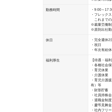
・9:00～17
勤務時間
・フレックスタ
　これまでの
※裁量労働制
※原則出社勤
・完全週休2
休日
・祝日

・年次有給休
【待遇・福利
福利厚生
・各種社会保
・育児休業

・介護休業

・育児介護援
有）等

・財形貯蓄

・社員持株会

・退職金制度
・慶弔見舞金
・社内フリー