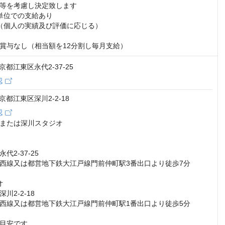
等を考慮し決定致します

単位での支給あり

（個人の実績及び評価に応じる）

賞与なし（相当額を12分割し毎月支給）
 東京都江東区永代2-37-25
認
 東京都江東区深川2-2-18
認
または深川スタジオ

2-37-25

西線又は都営地下鉄大江戸線門前仲町駅3番出口より徒歩7分



2-2-18

西線又は都営地下鉄大江戸線門前仲町駅1番出口より徒歩5分

目安です