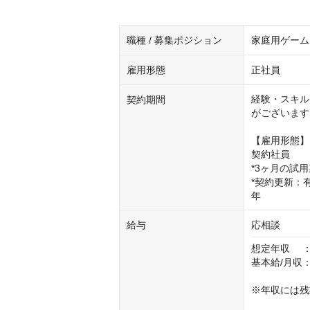
職種 / 募集ポジション
家庭用ゲーム
雇用形態
正社員
経験・スキル
契約期間
がございます

【雇用形態】

契約社員

*3ヶ月の試用
*契約更新：
年
給与
応相談
想定年収　 ：6
基本給/月収：
※年収には残