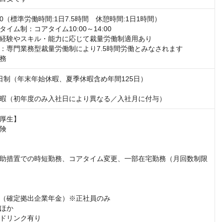
:30（標準労働時間:1日7.5時間　休憩時間:1日1時間） 

イム制：コアタイム10:00～14:00

経験やスキル・能力に応じて裁量労働制適用あり

：専門業務型裁量労働制により7.5時間労働とみなされます

務
日制（年末年始休暇、夏季休暇含め年間125日）

暇（初年度のみ入社日により異なる／入社月に付与）
厚生】

険

助措置での時短勤務、コアタイム変更、一部在宅勤務（月回数制限
（確定拠出企業年金）※正社員のみ

ほか

ドリンク有り
