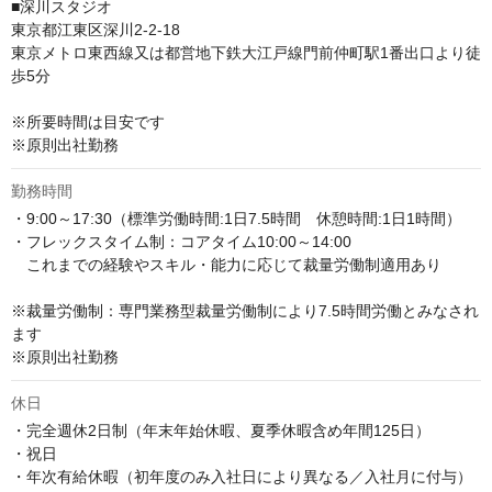
■深川スタジオ

東京都江東区深川2-2-18

東京メトロ東西線又は都営地下鉄大江戸線門前仲町駅1番出口より徒
歩5分

※所要時間は目安です

※原則出社勤務
勤務時間
・9:00～17:30（標準労働時間:1日7.5時間　休憩時間:1日1時間） 

・フレックスタイム制：コアタイム10:00～14:00

　これまでの経験やスキル・能力に応じて裁量労働制適用あり

※裁量労働制：専門業務型裁量労働制により7.5時間労働とみなされ
ます

※原則出社勤務
休日
・完全週休2日制（年末年始休暇、夏季休暇含め年間125日）

・祝日

・年次有給休暇（初年度のみ入社日により異なる／入社月に付与）