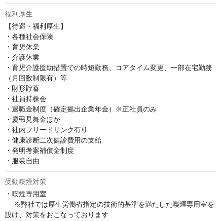
福利厚生
【待遇・福利厚生】

・各種社会保険

・育児休業

・介護休業

・育児介護援助措置での時短勤務、コアタイム変更、一部在宅勤務
（月回数制限有）等

・財形貯蓄

・社員持株会

・退職金制度（確定拠出企業年金）※正社員のみ

・慶弔見舞金ほか

・社内フリードリンク有り

・健康診断二次健診費用の支給

・発明考案補償金制度

・服装自由
受動喫煙対策
・喫煙専用室

 　※弊社では厚生労働省指定の技術的基準を満たした喫煙専用室を
設け、対策をおこなっております