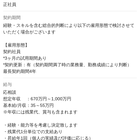
正社員
契約期間
経験・スキルを含む総合的判断により以下の雇用形態で検討させて
いただく場合がございます

【雇用形態】

契約社員

*3ヶ月の試用期間あり

*契約更新：有（契約期間満了時の業務量、勤務成績により判断） 
最長契約期間4年
給与
応相談
想定年収　 ：670万円～1,000万円

基本給/月収：35～55万円

※年収には残業代、賞与も含まれます

・経験・能力等を考慮し決定致します

・残業代1分単位での支給あり

・昇給年1回（個人の実績及び評価に応じる）
