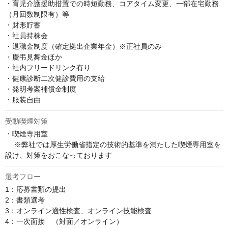
・育児介護援助措置での時短勤務、コアタイム変更、一部在宅勤務
（月回数制限有）等

・財形貯蓄

・社員持株会

・退職金制度（確定拠出企業年金）※正社員のみ

・慶弔見舞金ほか

・社内フリードリンク有り

・健康診断二次健診費用の支給

・発明考案補償金制度

・服装自由
受動喫煙対策
・喫煙専用室

 　※弊社では厚生労働省指定の技術的基準を満たした喫煙専用室を
設け、対策をおこなっております
選考フロー
1：応募書類の提出

2：書類選考

3：オンライン適性検査、オンライン技能検査

4：一次面接　（対面／オンライン） 
