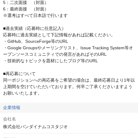
5：二次面接　（対面）

6：最終面接　（対面﻿）

※選考はすべて日本語で行います

■過去実績（応募時に任意記入）

応募時に過去実績として下記情報があれば記載ください。 

・GitHub、SourceForge等のURL 

・Google Groupsやメーリングリスト、Issue Tracking System等オ
ープンソースコミュニティでの発言があればそのURL 

・技術的なトピックを題材にしたブログ等のURL

■再応募について

同一ポジションへの再応募をご希望の場合は、最終応募日より1年以
上期間を空けていただいております。何卒ご了承くださいますよう
お願いいたします。
企業情報
会社名
株式会社バンダイナムコスタジオ