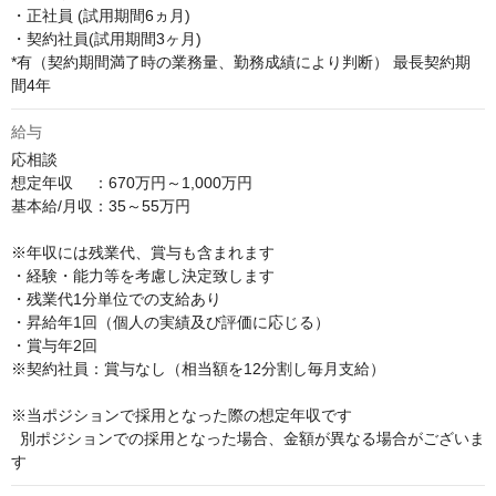
・正社員 (試用期間6ヵ月)

・契約社員(試用期間3ヶ月)

*有（契約期間満了時の業務量、勤務成績により判断） 最長契約期
間4年
給与
応相談
想定年収　 ：670万円～1,000万円

基本給/月収：35～55万円

※年収には残業代、賞与も含まれます

・経験・能力等を考慮し決定致します

・残業代1分単位での支給あり

・昇給年1回（個人の実績及び評価に応じる）

・賞与年2回

※契約社員：賞与なし（相当額を12分割し毎月支給）

※当ポジションで採用となった際の想定年収です

  別ポジションでの採用となった場合、金額が異なる場合がございま
す