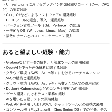
・Unreal Engineにおけるプラグイン開発経験やコード（C++、C#な
ど）の実装経験
・C++、C#などによるソフトウェアの開発経験
・CI/CDツールの選定、導入・運用経験
・バージョン管理ツール（Git、Perforce）の知識
・一般的なOS（Windows、Linux、Mac）の知識
・複数のチームとのコミュニケーション能力
あると望ましい経験・能力
・Grafanaなどデータの解析、可視化ツールの使用経験
・OpenAIを使った画像解析に関する経験
・クラウド環境（AWS、Azure等）におけるバーチャルマシン
（VM)の構築と運用経験
・クラウド環境（AWS、Azure等）も交えたCI/CDの運用経験
・DockerやKubernetesなどのコンテナ技術の使用経験
・ゲーム開発におけるテスト業務の経験
・AIを用いた自動テストの実装経験
・Web APIを利用したBTSやCI、チャットツールとの連携の経験
・コンソール機（PlayStation5、Xbox Series X/S）での開発、テス