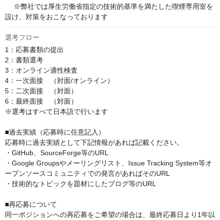
 　※弊社では厚生労働省指定の技術的基準を満たした喫煙専用室を
設け、対策をおこなっております
選考フロー
1：応募書類の提出

2：書類選考

3：オンライン適性検査

4：一次面接　（対面/オンライン） 

5：二次面接　（対面）

6：最終面接　（対面﻿）

※選考はすべて日本語で行います

■過去実績（応募時に任意記入）

応募時に過去実績として下記情報があれば記載ください。 

・GitHub、SourceForge等のURL 

・Google Groupsやメーリングリスト、Issue Tracking System等オ
ープンソースコミュニティでの発言があればそのURL 

・技術的なトピックを題材にしたブログ等のURL

■再応募について

同一ポジションへの再応募をご希望の場合は、最終応募日より1年以