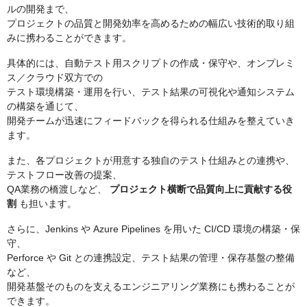
ルの開発まで、
プロジェクトの品質と開発効率を高めるための幅広い技術的取り組
みに携わることができます。
具体的には、自動テスト用スクリプトの作成・保守や、オンプレミ
ス／クラウド双方での
テスト環境構築・運用を行い、テスト結果の可視化や通知システム
の構築を通じて、
開発チームが迅速にフィードバックを得られる仕組みを整えていき
ます。
また、各プロジェクトが用意する独自のテスト仕組みとの連携や、
テストフロー改善の提案、
QA業務の橋渡しなど、
プロジェクト横断で品質向上に貢献する役
割
も担います。
さらに、Jenkins や Azure Pipelines を用いた CI/CD 環境の構築・保
守、
Perforce や Git との連携設定、テスト結果の管理・保存基盤の整備
など、
開発基盤そのものを支えるエンジニアリング業務にも携わることが
できます。