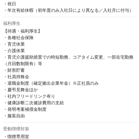
・祝日

・年次有給休暇（初年度のみ入社日により異なる／入社月に付与）
福利厚生
【待遇・福利厚生】

・各種社会保険

・育児休業

・介護休業

・育児介護援助措置での時短勤務、コアタイム変更、一部在宅勤務
（月回数制限有）等

・財形貯蓄

・社員持株会

・退職金制度（確定拠出企業年金）※正社員のみ

・慶弔見舞金ほか

・社内フリードリンク有り

・健康診断二次健診費用の支給

・発明考案補償金制度

・服装自由
受動喫煙対策
・喫煙専用室
