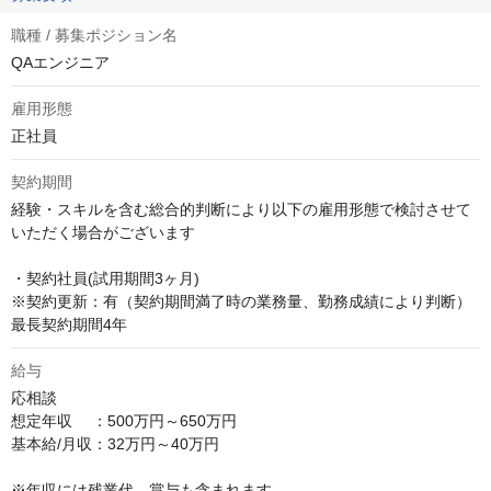
職種 / 募集ポジション名
QAエンジニア
雇用形態
正社員
契約期間
経験・スキルを含む総合的判断により以下の雇用形態で検討させて
いただく場合がございます

・契約社員(試用期間3ヶ月)

※契約更新：有（契約期間満了時の業務量、勤務成績により判断） 
最長契約期間4年
給与
応相談
想定年収　 ：500万円～650万円

基本給/月収：32万円～40万円

※年収には残業代、賞与も含まれます
