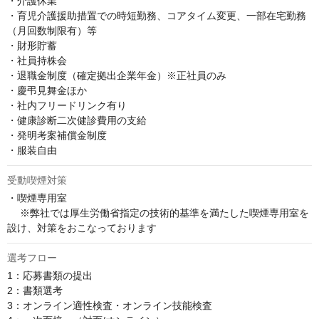
・介護休業

・育児介護援助措置での時短勤務、コアタイム変更、一部在宅勤務
（月回数制限有）等

・財形貯蓄

・社員持株会

・退職金制度（確定拠出企業年金）※正社員のみ

・慶弔見舞金ほか

・社内フリードリンク有り

・健康診断二次健診費用の支給

・発明考案補償金制度

・服装自由
受動喫煙対策
・喫煙専用室

 　※弊社では厚生労働省指定の技術的基準を満たした喫煙専用室を
設け、対策をおこなっております
選考フロー
1：応募書類の提出

2：書類選考

3：オンライン適性検査・オンライン技能検査
