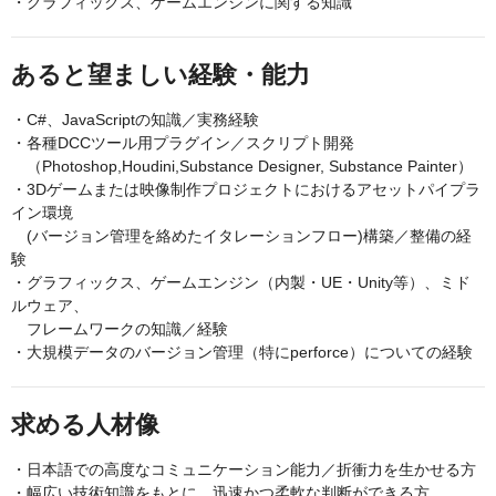
・グラフィックス、ゲームエンジンに関する知識
あると望ましい経験・能力
・C#、JavaScriptの知識／実務経験
・各種DCCツール用プラグイン／スクリプト開発
（Photoshop,Houdini,Substance Designer, Substance Painter）
・3Dゲームまたは映像制作プロジェクトにおけるアセットパイプラ
イン環境
(バージョン管理を絡めたイタレーションフロー)構築／整備の経
験
・グラフィックス、ゲームエンジン（内製・UE・Unity等）、ミド
ルウェア、
フレームワークの知識／経験
・大規模データのバージョン管理（特にperforce）についての経験
求める人材像
・日本語での高度なコミュニケーション能力／折衝力を生かせる方
・幅広い技術知識をもとに、迅速かつ柔軟な判断ができる方