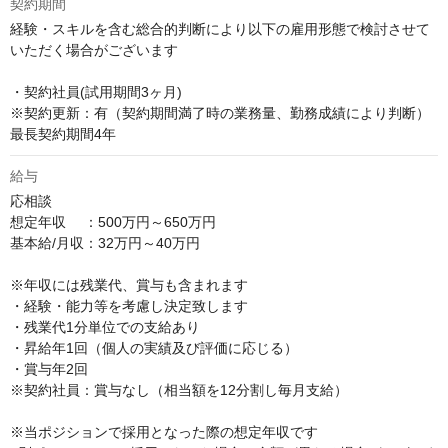
契約期間
経験・スキルを含む総合的判断により以下の雇用形態で検討させて
いただく場合がございます

・契約社員(試用期間3ヶ月)

※契約更新：有（契約期間満了時の業務量、勤務成績により判断） 
最長契約期間4年
給与
応相談
想定年収　 ：500万円～650万円

基本給/月収：32万円～40万円

※年収には残業代、賞与も含まれます

・経験・能力等を考慮し決定致します

・残業代1分単位での支給あり

・昇給年1回（個人の実績及び評価に応じる）

・賞与年2回

※契約社員：賞与なし（相当額を12分割し毎月支給）

※当ポジションで採用となった際の想定年収です
