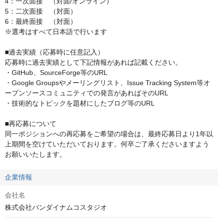
4：一次面接　（対面/オンライン） 

5：二次面接　（対面）

6：最終面接　（対面﻿）

※選考はすべて日本語で行います

■過去実績（応募時に任意記入）

応募時に過去実績として下記情報があれば記載ください。 

・GitHub、SourceForge等のURL 

・Google Groupsやメーリングリスト、Issue Tracking System等オ
ープンソースコミュニティでの発言があればそのURL 

・技術的なトピックを題材にしたブログ等のURL

■再応募について

同一ポジションへの再応募をご希望の場合は、最終応募日より1年以
上期間を空けていただいております。何卒ご了承くださいますよう
お願いいたします。
企業情報
会社名
株式会社バンダイナムコスタジオ