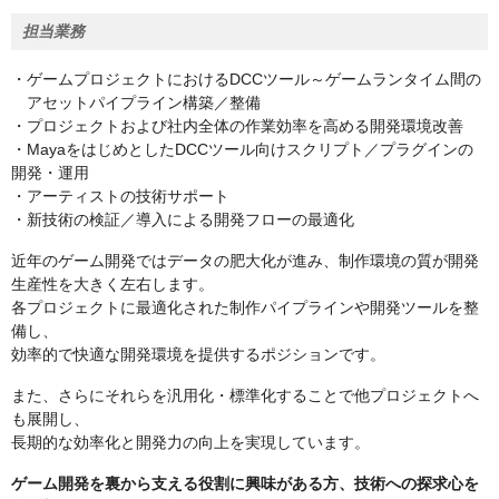
担当業務
・ゲームプロジェクトにおけるDCCツール～ゲームランタイム間の
アセットパイプライン構築／整備
・プロジェクトおよび社内全体の作業効率を高める開発環境改善
・MayaをはじめとしたDCCツール向けスクリプト／プラグインの
開発・運用
・アーティストの技術サポート
・新技術の検証／導入による開発フローの最適化
近年のゲーム開発ではデータの肥大化が進み、制作環境の質が開発
生産性を大きく左右します。
各プロジェクトに最適化された制作パイプラインや開発ツールを整
備し、
効率的で快適な開発環境を提供するポジションです。
また、さらにそれらを汎用化・標準化することで他プロジェクトへ
も展開し、
長期的な効率化と開発力の向上を実現しています。
ゲーム開発を裏から支える役割に興味がある方、技術への探求心を