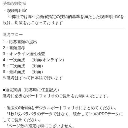
受動喫煙対策
・喫煙専用室

 　※弊社では厚生労働省指定の技術的基準を満たした喫煙専用室を
設け、対策をおこなっております
選考フロー
1：応募書類の提出

2：書類選考

3：オンライン適性検査

4：一次面接　（対面/オンライン） 

5：二次面接　（対面）

6：最終面接　（対面﻿）

※選考はすべて日本語で行います

■過去実績（応募時に任意記入）

選考に必要なポートフォリオのご提出をお願いいたします。

・過去の制作物をデジタルポートフォリオにまとめてください。

　*1枚1枚バラバラのデータではなく、統合して1つのPDFデータに
してご提出ください。

　*ページ数の指定は特にございません。
