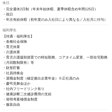
休日
・完全週休2日制（年末年始休暇、夏季休暇含め年間125日）

・祝日

・年次有給休暇（初年度のみ入社日により異なる／入社月に付与）
福利厚生
【待遇・福利厚生】

・各種社会保険

・育児休業

・介護休業

・育児介護援助措置での時短勤務、コアタイム変更、一部在宅勤務
（月回数制限有）等

・財形貯蓄

・社員持株会

・退職金制度（確定拠出企業年金）※正社員のみ

・慶弔見舞金ほか

・社内フリードリンク有り

・健康診断二次健診費用の支給

・発明考案補償金制度

・服装自由