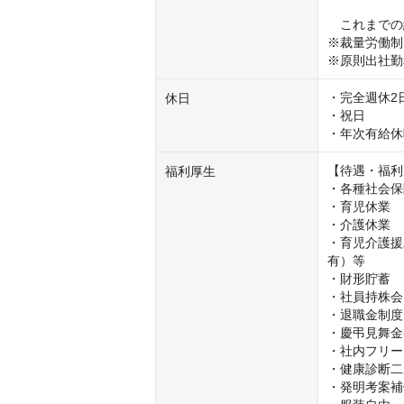
　これまでの
※裁量労働制
※原則出社勤
・完全週休2
休日
・祝日

・年次有給休
【待遇・福利
福利厚生
・各種社会保
・育児休業

・介護休業

・育児介護援
有）等

・財形貯蓄

・社員持株会

・退職金制度
・慶弔見舞金
・社内フリー
・健康診断二
・発明考案補