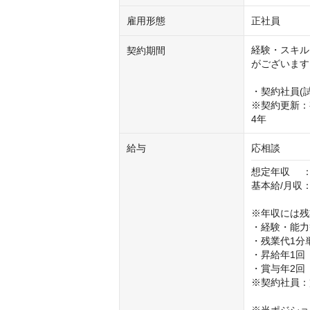
雇用形態
正社員
経験・スキル
契約期間
がございます

・契約社員(試
※契約更新：
4年
給与
応相談
想定年収　 ：6
基本給/月収：
※年収には残
・経験・能力
・残業代1分
・昇給年1回
・賞与年2回

※契約社員：