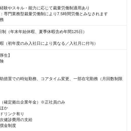
経験やスキル・能力に応じて裁量労働制適用あり

：専門業務型裁量労働制により7.5時間労働とみなされます

務
日制（年末年始休暇、夏季休暇含め年間125日）

暇（初年度のみ入社日により異なる／入社月に付与）
厚生】

険

助措置での時短勤務、コアタイム変更、一部在宅勤務（月回数制限
（確定拠出企業年金）※正社員のみ

ほか

ドリンク有り

次健診費用の支給

償金制度
