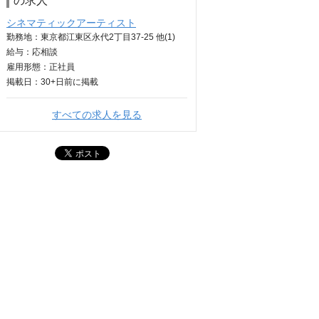
の求人
シネマティックアーティスト
勤務地：東京都江東区永代2丁目37-25 他(1)
給与：
応相談
雇用形態：正社員
掲載日：
30+日
前に掲載
すべての求人を見る