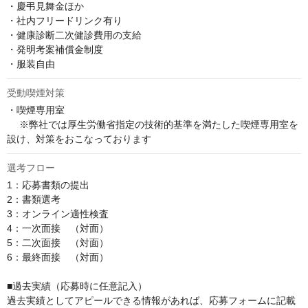
・慶弔見舞金ほか

・社内フリードリンク有り

・健康診断二次健診費用の支給

・発明考案補償金制度

・服装自由
受動喫煙対策
・喫煙専用室

 　※弊社では厚生労働省指定の技術的基準を満たした喫煙専用室を
設け、対策をおこなっております
選考フロー
1：応募書類の提出

2：書類選考

3：オンライン適性検査

4：一次面接　（対面）

5：二次面接　（対面）

6：最終面接　（対面）

■過去実績（応募時に任意記入）

過去実績としてアピールできる情報があれば、応募フォームに記載