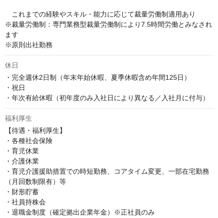
　これまでの経験やスキル・能力に応じて裁量労働制適用あり

※裁量労働制：専門業務型裁量労働制により7.5時間労働とみなされ
ます

※原則出社勤務
休日
・完全週休2日制（年末年始休暇、夏季休暇含め年間125日）

・祝日

・年次有給休暇（初年度のみ入社日により異なる／入社月に付与）
福利厚生
【待遇・福利厚生】

・各種社会保険

・育児休業

・介護休業

・育児介護援助措置での時短勤務、コアタイム変更、一部在宅勤務
（月回数制限有）等

・財形貯蓄

・社員持株会

・退職金制度（確定拠出企業年金）※正社員のみ
