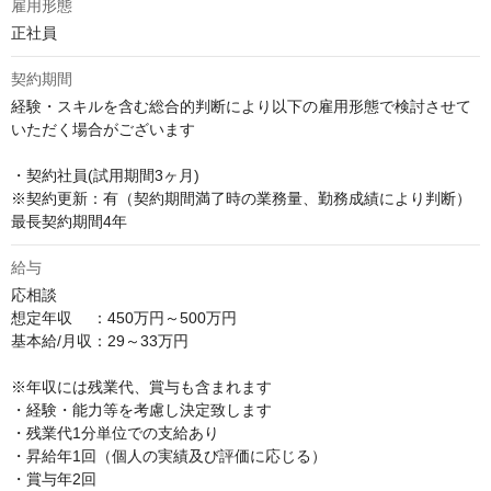
雇用形態
正社員
契約期間
経験・スキルを含む総合的判断により以下の雇用形態で検討させて
いただく場合がございます

・契約社員(試用期間3ヶ月)

※契約更新：有（契約期間満了時の業務量、勤務成績により判断） 
最長契約期間4年
給与
応相談
想定年収　 ：450万円～500万円

基本給/月収：29～33万円

※年収には残業代、賞与も含まれます

・経験・能力等を考慮し決定致します

・残業代1分単位での支給あり

・昇給年1回（個人の実績及び評価に応じる）

・賞与年2回
