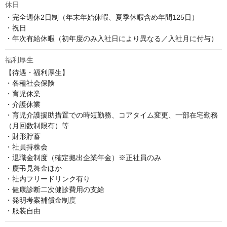
休日
・完全週休2日制（年末年始休暇、夏季休暇含め年間125日）

・祝日

・年次有給休暇（初年度のみ入社日により異なる／入社月に付与）
福利厚生
【待遇・福利厚生】

・各種社会保険

・育児休業

・介護休業

・育児介護援助措置での時短勤務、コアタイム変更、一部在宅勤務
（月回数制限有）等

・財形貯蓄

・社員持株会

・退職金制度（確定拠出企業年金）※正社員のみ

・慶弔見舞金ほか

・社内フリードリンク有り

・健康診断二次健診費用の支給

・発明考案補償金制度

・服装自由