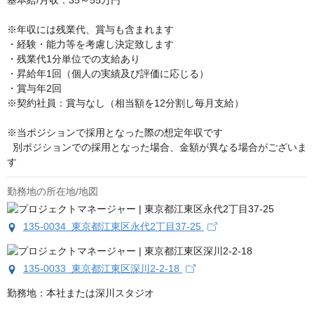
基本給/月収：35～55万円

※年収には残業代、賞与も含まれます

・経験・能力等を考慮し決定致します

・残業代1分単位での支給あり

・昇給年1回（個人の実績及び評価に応じる）

・賞与年2回

※契約社員：賞与なし（相当額を12分割し毎月支給）

※当ポジションで採用となった際の想定年収です

  別ポジションでの採用となった場合、金額が異なる場合がございま
す
勤務地の所在地/地図
135-0034 東京都江東区永代2丁目37-25
135-0033 東京都江東区深川2-2-18
勤務地：本社または深川スタジオ
