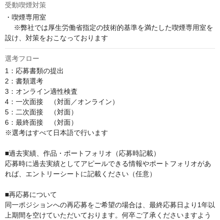
受動喫煙対策
・喫煙専用室

 　※弊社では厚生労働省指定の技術的基準を満たした喫煙専用室を
設け、対策をおこなっております
選考フロー
1：応募書類の提出

2：書類選考

3：オンライン適性検査

4：一次面接　（対面／オンライン） 

5：二次面接　（対面）

6：最終面接　（対面﻿）

※選考はすべて日本語で行います

■過去実績、作品・ポートフォリオ（応募時記載）

応募時に過去実績としてアピールできる情報やポートフォリオがあ
れば、エントリーシートに記載ください（任意）

■再応募について

同一ポジションへの再応募をご希望の場合は、最終応募日より1年以
上期間を空けていただいております。何卒ご了承くださいますよう