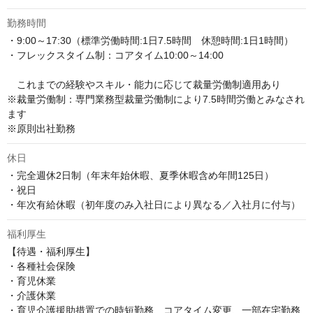
勤務時間
・9:00～17:30（標準労働時間:1日7.5時間　休憩時間:1日1時間） 

・フレックスタイム制：コアタイム10:00～14:00

　これまでの経験やスキル・能力に応じて裁量労働制適用あり

※裁量労働制：専門業務型裁量労働制により7.5時間労働とみなされ
ます

※原則出社勤務
休日
・完全週休2日制（年末年始休暇、夏季休暇含め年間125日）

・祝日

・年次有給休暇（初年度のみ入社日により異なる／入社月に付与）
福利厚生
【待遇・福利厚生】

・各種社会保険

・育児休業

・介護休業

・育児介護援助措置での時短勤務、コアタイム変更、一部在宅勤務