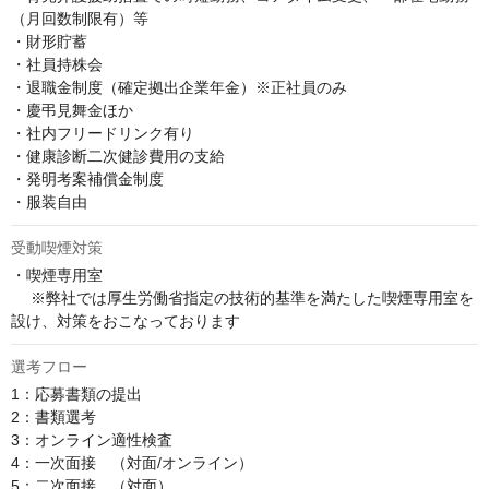
（月回数制限有）等

・財形貯蓄

・社員持株会

・退職金制度（確定拠出企業年金）※正社員のみ

・慶弔見舞金ほか

・社内フリードリンク有り

・健康診断二次健診費用の支給

・発明考案補償金制度

・服装自由
受動喫煙対策
・喫煙専用室

 　※弊社では厚生労働省指定の技術的基準を満たした喫煙専用室を
設け、対策をおこなっております
選考フロー
1：応募書類の提出

2：書類選考

3：オンライン適性検査

4：一次面接　（対面/オンライン） 

5：二次面接　（対面）
