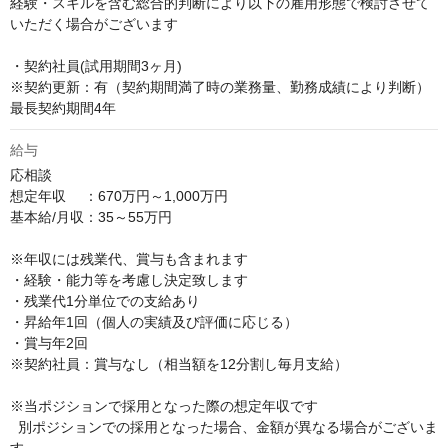
経験・スキルを含む総合的判断により以下の雇用形態で検討させて
いただく場合がございます

・契約社員(試用期間3ヶ月)

※契約更新：有（契約期間満了時の業務量、勤務成績により判断） 
最長契約期間4年
給与
応相談
想定年収　 ：670万円～1,000万円

基本給/月収：35～55万円

※年収には残業代、賞与も含まれます

・経験・能力等を考慮し決定致します

・残業代1分単位での支給あり

・昇給年1回（個人の実績及び評価に応じる）

・賞与年2回

※契約社員：賞与なし（相当額を12分割し毎月支給）

※当ポジションで採用となった際の想定年収です

  別ポジションでの採用となった場合、金額が異なる場合がございま