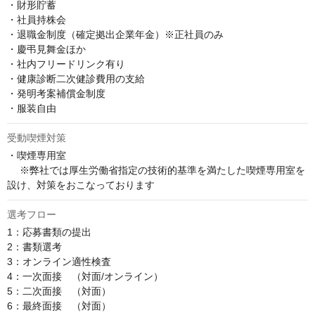
・財形貯蓄

・社員持株会

・退職金制度（確定拠出企業年金）※正社員のみ

・慶弔見舞金ほか

・社内フリードリンク有り

・健康診断二次健診費用の支給

・発明考案補償金制度

・服装自由
受動喫煙対策
・喫煙専用室

 　※弊社では厚生労働省指定の技術的基準を満たした喫煙専用室を
設け、対策をおこなっております
選考フロー
1：応募書類の提出

2：書類選考

3：オンライン適性検査

4：一次面接　（対面/オンライン） 

5：二次面接　（対面）

6：最終面接　（対面﻿）
