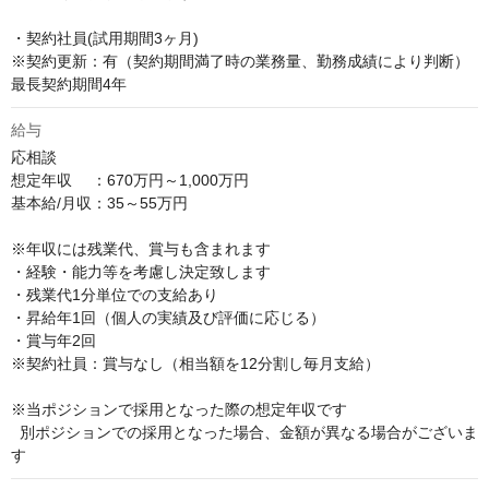
・契約社員(試用期間3ヶ月)

※契約更新：有（契約期間満了時の業務量、勤務成績により判断） 
最長契約期間4年
給与
応相談
想定年収　 ：670万円～1,000万円

基本給/月収：35～55万円

※年収には残業代、賞与も含まれます

・経験・能力等を考慮し決定致します

・残業代1分単位での支給あり

・昇給年1回（個人の実績及び評価に応じる）

・賞与年2回

※契約社員：賞与なし（相当額を12分割し毎月支給）

※当ポジションで採用となった際の想定年収です

  別ポジションでの採用となった場合、金額が異なる場合がございま
す