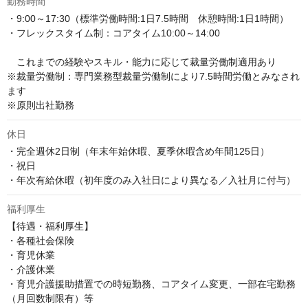
勤務時間
・9:00～17:30（標準労働時間:1日7.5時間　休憩時間:1日1時間） 

・フレックスタイム制：コアタイム10:00～14:00

　これまでの経験やスキル・能力に応じて裁量労働制適用あり

※裁量労働制：専門業務型裁量労働制により7.5時間労働とみなされ
ます

※原則出社勤務
休日
・完全週休2日制（年末年始休暇、夏季休暇含め年間125日）

・祝日

・年次有給休暇（初年度のみ入社日により異なる／入社月に付与）
福利厚生
【待遇・福利厚生】

・各種社会保険

・育児休業

・介護休業

・育児介護援助措置での時短勤務、コアタイム変更、一部在宅勤務
（月回数制限有）等
