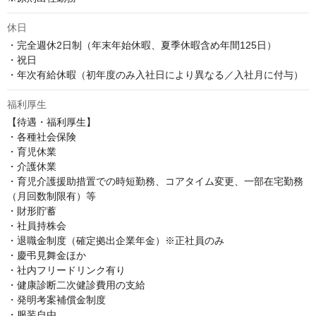
休日
・完全週休2日制（年末年始休暇、夏季休暇含め年間125日）

・祝日

・年次有給休暇（初年度のみ入社日により異なる／入社月に付与）
福利厚生
【待遇・福利厚生】

・各種社会保険

・育児休業

・介護休業

・育児介護援助措置での時短勤務、コアタイム変更、一部在宅勤務
（月回数制限有）等

・財形貯蓄

・社員持株会

・退職金制度（確定拠出企業年金）※正社員のみ

・慶弔見舞金ほか

・社内フリードリンク有り

・健康診断二次健診費用の支給

・発明考案補償金制度

・服装自由