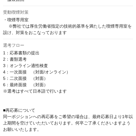
受動喫煙対策
・喫煙専用室

 　※弊社では厚生労働省指定の技術的基準を満たした喫煙専用室を
設け、対策をおこなっております
選考フロー
1：応募書類の提出

2：書類選考

3：オンライン適性検査

4：一次面接　（対面/オンライン） 

5：二次面接　（対面）

6：最終面接　（対面﻿）

※選考はすべて日本語で行います

■再応募について

同一ポジションへの再応募をご希望の場合は、最終応募日より1年以
上期間を空けていただいております。何卒ご了承くださいますよう
お願いいたします。