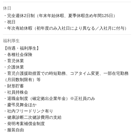
休日
・完全週休2日制（年末年始休暇、夏季休暇含め年間125日）

・祝日

・年次有給休暇（初年度のみ入社日により異なる／入社月に付与）
福利厚生
【待遇・福利厚生】

・各種社会保険

・育児休業

・介護休業

・育児介護援助措置での時短勤務、コアタイム変更、一部在宅勤務
（月回数制限有）等

・財形貯蓄

・社員持株会

・退職金制度（確定拠出企業年金）※正社員のみ

・慶弔見舞金ほか

・社内フリードリンク有り

・健康診断二次健診費用の支給

・発明考案補償金制度

・服装自由