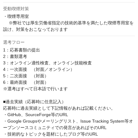
受動喫煙対策
・喫煙専用室

 　※弊社では厚生労働省指定の技術的基準を満たした喫煙専用室を
設け、対策をおこなっております
選考フロー
1：応募書類の提出

2：書類選考

3：オンライン適性検査、オンライン技能検査

4：一次面接　（対面／オンライン） 

5：二次面接　（対面）

6：最終面接　（対面﻿）

※選考はすべて日本語で行います

■過去実績（応募時に任意記入）

応募時に過去実績として下記情報があれば記載ください。 

・GitHub、SourceForge等のURL 

・Google Groupsやメーリングリスト、Issue Tracking System等オ
ープンソースコミュニティでの発言があればそのURL 

・技術的なトピックを題材にしたブログ等のURL
