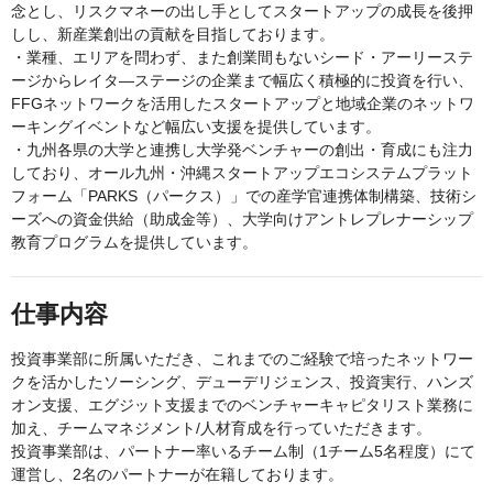
念とし、リスクマネーの出し手としてスタートアップの成長を後押
しし、新産業創出の貢献を目指しております。
・業種、エリアを問わず、また創業間もないシード・アーリーステ
ージからレイタ―ステージの企業まで幅広く積極的に投資を行い、
FFGネットワークを活用したスタートアップと地域企業のネットワ
ーキングイベントなど幅広い支援を提供しています。
・九州各県の大学と連携し大学発ベンチャーの創出・育成にも注力
しており、オール九州・沖縄スタートアップエコシステムプラット
フォーム「PARKS（パークス）」での産学官連携体制構築、技術シ
ーズへの資金供給（助成金等）、大学向けアントレプレナーシップ
教育プログラムを提供しています。
仕事内容
投資事業部に所属いただき、これまでのご経験で培ったネットワー
クを活かしたソーシング、デューデリジェンス、投資実行、ハンズ
オン支援、エグジット支援までのベンチャーキャピタリスト業務に
加え、チームマネジメント/人材育成を行っていただきます。
投資事業部は、パートナー率いるチーム制（1チーム5名程度）にて
運営し、2名のパートナーが在籍しております。