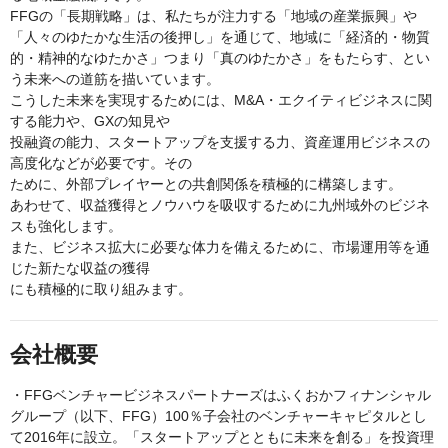
FFGの「長期戦略」は、私たちが注力する「地域の産業振興」や
「人々のゆたかな生活の後押し」を通じて、地域に「経済的・物質
的・精神的なゆたかさ」つまり「真のゆたかさ」をもたらす、とい
う未来への道筋を描いています。
こうした未来を実現するためには、M&A・エクイティビジネスに関
する能力や、GXの知見や
投融資の能力、スタートアップを支援する力、資産運用ビジネスの
高度化などが必要です。その
ために、外部プレイヤーとの共創関係を積極的に構築します。
あわせて、収益獲得とノウハウを吸収するために九州域外のビジネ
スも強化します。
また、ビジネス拡大に必要な体力を備えるために、市場運用等を通
じた新たな収益の獲得
にも積極的に取り組みます。
会社概要
・FFGベンチャービジネスパートナーズはふくおかフィナンシャル
グループ（以下、FFG）100％子会社のベンチャーキャピタルとし
て2016年に設立。「スタートアップとともに未来を創る」を投資理