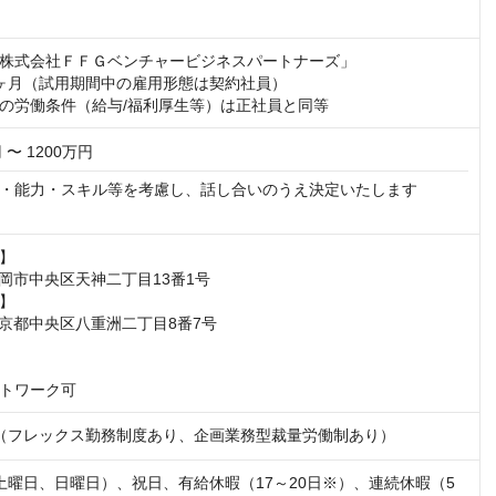
株式会社ＦＦＧベンチャービジネスパートナーズ」

ヶ月（試用期間中の雇用形態は契約社員）

の労働条件（給与/福利厚生等）は正社員と同等
 〜 1200万円
・能力・スキル等を考慮し、話し合いのうえ決定いたします

】

  福岡市中央区天神二丁目13番1号

】

  東京都中央区八重洲二丁目8番7号

トワーク可
7:45（フレックス勤務制度あり、企画業務型裁量労働制あり）
土曜日、日曜日）、祝日、有給休暇（17～20日※）、連続休暇（5