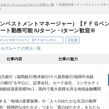
くおかフィナンシャルグループ の求人一覧
投資担当者（インベストメントマネー
※
インベストメントマネージャー）【ＦＦＧベ
ート勤務可能 /Uターン・Iターン歓迎※
投資担当者（インベストメントマネージャー）【ＦＦＧベンチャービジネスパートナーズ】※リモート勤務可能 /Uターン・Iターン歓迎※
正社員
ルグループ の求人一覧
仕事内容
仕事の魅力
方銀行（福岡銀行/熊本銀行/十八親和銀行/福岡中央銀
なの銀行"を中心に、証券会社、カード会社、コンサルティ
銀総資産規模No.1、国内で最大規模を誇る地域金融機関
力する「地域の産業振興」や「人々のゆたかな生活の後押
的・精神的なゆたかさ」つまり「真のゆたかさ」をもたら