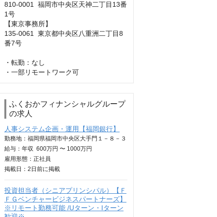
810-0001  福岡市中央区天神二丁目13番
1号

【東京事務所】

135-0061  東京都中央区八重洲二丁目8
番7号

・転勤：なし

・一部リモートワーク可
ふくおかフィナンシャルグループ
の求人
人事システム企画・運用【福岡銀行】
勤務地：福岡県福岡市中央区大手門１－８－３
給与：
年収
600万円 〜 1000万円
雇用形態：正社員
掲載日：
2日
前に掲載
投資担当者（シニアプリンシパル）【Ｆ
ＦＧベンチャービジネスパートナーズ】
※リモート勤務可能 /Uターン・Iターン
歓迎※