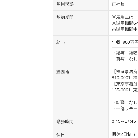
雇用形態
正社員
※雇用主は「
契約期間
※試用期間6
※試用期間中
給与
年収
800万円
・給与：経験
・賞与：なし
【福岡事務所
勤務地
810-0001
【東京事務所
135-0061
・転勤：なし

・一部リモー
8:45～1
勤務時間
週休2日制（
休日