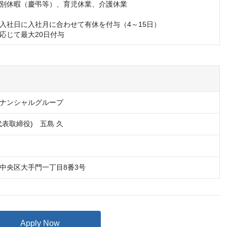
別休暇（慶弔等）、育児休業、介護休業

入社日に入社月に合わせて有休を付与（4～15日）

応じて最大20日付与
ナンシャルグループ
代表取締役)　五島 久
中央区大手門一丁目8番3号
Apply Now