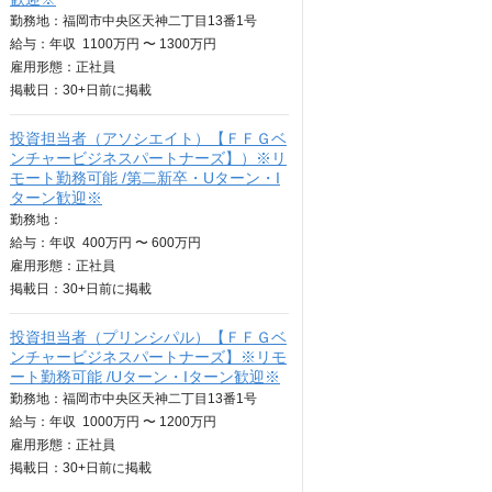
勤務地：福岡市中央区天神二丁目13番1号
給与：
年収
1100万円 〜 1300万円
雇用形態：正社員
掲載日：
30+日
前に掲載
投資担当者（アソシエイト）【ＦＦＧベ
ンチャービジネスパートナーズ】）※リ
モート勤務可能 /第二新卒・Uターン・I
ターン歓迎※
勤務地：
給与：
年収
400万円 〜 600万円
雇用形態：正社員
掲載日：
30+日
前に掲載
投資担当者（プリンシパル）【ＦＦＧベ
ンチャービジネスパートナーズ】※リモ
ート勤務可能 /Uターン・Iターン歓迎※
勤務地：福岡市中央区天神二丁目13番1号
給与：
年収
1000万円 〜 1200万円
雇用形態：正社員
掲載日：
30+日
前に掲載