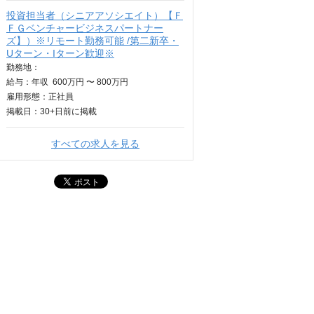
投資担当者（シニアアソシエイト）【Ｆ
ＦＧベンチャービジネスパートナー
ズ】）※リモート勤務可能 /第二新卒・
Uターン・Iターン歓迎※
勤務地：
給与：
年収
600万円 〜 800万円
雇用形態：正社員
掲載日：
30+日
前に掲載
すべての求人を見る