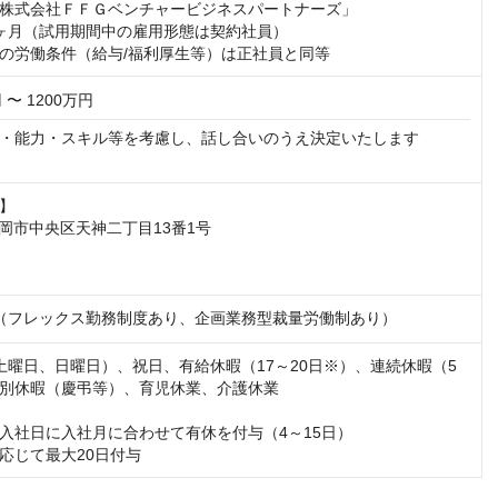
株式会社ＦＦＧベンチャービジネスパートナーズ」

ヶ月（試用期間中の雇用形態は契約社員）

の労働条件（給与/福利厚生等）は正社員と同等
 〜 1200万円
・能力・スキル等を考慮し、話し合いのうえ決定いたします

】

  福岡市中央区天神二丁目13番1号

7:45（フレックス勤務制度あり、企画業務型裁量労働制あり）
土曜日、日曜日）、祝日、有給休暇（17～20日※）、連続休暇（5
別休暇（慶弔等）、育児休業、介護休業

入社日に入社月に合わせて有休を付与（4～15日）

応じて最大20日付与