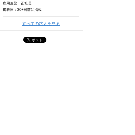
雇用形態：正社員
掲載日：
30+日
前に掲載
すべての求人を見る