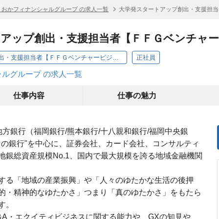
くおかフィナンシャルグループ の求人一覧
大学発スタートアップ創出・支援担当
トアップ創出・支援担当者【ＦＦＧベンチャ
大学発スタートアップ創出・支援担当者【ＦＦＧベンチャービジネスパートナーズ】
正社員
ルグループ の求人一覧
仕事内容
仕事の魅力
方銀行（福岡銀行/熊本銀行/十八親和銀行/福岡中央銀
なの銀行"を中心に、証券会社、カード会社、コンサルティ
銀総資産規模No.1、国内で最大規模を誇る地域金融機関
力する「地域の産業振興」や「人々のゆたかな生活の後押
的・精神的なゆたかさ」つまり「真のゆたかさ」をもたら
す。
&A・エクイティビジネスに関する能力や、GXの知見や