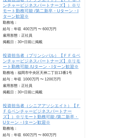
ンチャービジネスパートナーズ】）※リ
モート勤務可能 /第二新卒・Uターン・I
ターン歓迎※
勤務地：
給与：
年収
400万円 〜 600万円
雇用形態：正社員
掲載日：
30+日
前に掲載
投資担当者（プリンシパル）【ＦＦＧベ
ンチャービジネスパートナーズ】※リモ
ート勤務可能 /Uターン・Iターン歓迎※
勤務地：福岡市中央区天神二丁目13番1号
給与：
年収
1000万円 〜 1200万円
雇用形態：正社員
掲載日：
30+日
前に掲載
投資担当者（シニアアソシエイト）【Ｆ
ＦＧベンチャービジネスパートナー
ズ】）※リモート勤務可能 /第二新卒・
Uターン・Iターン歓迎※
勤務地：
給与：
年収
600万円 〜 800万円