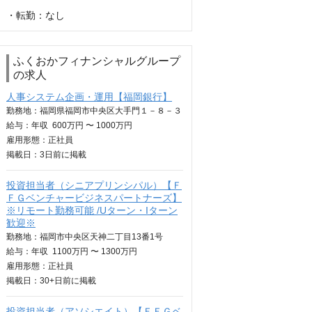
・転勤：なし
ふくおかフィナンシャルグループ
の求人
人事システム企画・運用【福岡銀行】
勤務地：福岡県福岡市中央区大手門１－８－３
給与：
年収
600万円 〜 1000万円
雇用形態：正社員
掲載日：
3日
前に掲載
投資担当者（シニアプリンシパル）【Ｆ
ＦＧベンチャービジネスパートナーズ】
※リモート勤務可能 /Uターン・Iターン
歓迎※
勤務地：福岡市中央区天神二丁目13番1号
給与：
年収
1100万円 〜 1300万円
雇用形態：正社員
掲載日：
30+日
前に掲載
投資担当者（アソシエイト）【ＦＦＧベ