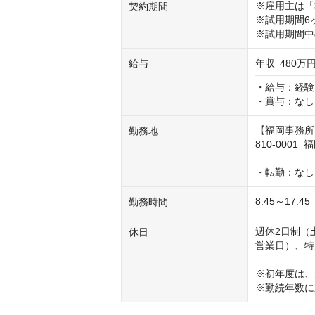
※雇用主は「
契約期間
※試用期間6
※試用期間中
給与
年収
480万円
・給与：経験
・賞与：なし
【福岡事務所
勤務地
810-0001
・転勤：なし
8:45～1
勤務時間
週休2日制（
休日
営業日）、特
※初年度は、
※勤続年数に