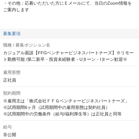
・その他：応募いただいた方にＥメールにて、当日のZoom情報を
ご案内します
募集要項
職種 / 募集ポジション名
カジュアル面談【FFGベンチャービジネスパートナーズ】※リモー
ト勤務可能 /第二新卒・投資未経験者・Uターン・Iターン歓迎※
雇用形態
正社員
契約期間
※雇用主は「株式会社ＦＦＧベンチャービジネスパートナーズ」

※試用期間6ヶ月（試用期間中の雇用形態は契約社員）

※試用期間中の労働条件（給与/福利厚生等）は正社員と同等
給与
非公開