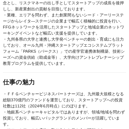
念とし、リスクマネーの出し手としてスタートアップの成長を後押
しし、新産業創出の貢献を目指しております。
・業種、エリアを問わず、また創業間もないシード・アーリーステ
ージからレイタ―ステージの企業まで幅広く積極的に投資を行い、
FFGネットワークを活用したスタートアップと地域企業のネットワ
ーキングイベントなど幅広い支援を提供しています。
・九州各県の大学と連携し大学発ベンチャーの創出・育成にも注力
しており、オール九州・沖縄スタートアップエコシステムプラット
フォーム「PARKS（パークス）」での産学官連携体制構築、技術シ
ーズへの資金供給（助成金等）、大学向けアントレプレナーシップ
教育プログラムを提供しています。
仕事の魅力
・ＦＦＧベンチャービジネスパートナーズは、九州最大規模となる
総額370億円のファンドを運営しており、スタートアップへの投資
社数は112社（2024年6月時点）にのぼります。
・地銀系ベンチャーキャピタルではありますが、領域/地域を問わず
投資しており、幅広いバックグランドのメンバーが活躍していま
す。