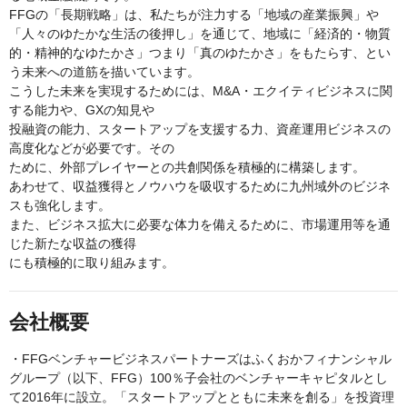
FFGの「長期戦略」は、私たちが注力する「地域の産業振興」や
「人々のゆたかな生活の後押し」を通じて、地域に「経済的・物質
的・精神的なゆたかさ」つまり「真のゆたかさ」をもたらす、とい
う未来への道筋を描いています。
こうした未来を実現するためには、M&A・エクイティビジネスに関
する能力や、GXの知見や
投融資の能力、スタートアップを支援する力、資産運用ビジネスの
高度化などが必要です。その
ために、外部プレイヤーとの共創関係を積極的に構築します。
あわせて、収益獲得とノウハウを吸収するために九州域外のビジネ
スも強化します。
また、ビジネス拡大に必要な体力を備えるために、市場運用等を通
じた新たな収益の獲得
にも積極的に取り組みます。
会社概要
・FFGベンチャービジネスパートナーズはふくおかフィナンシャル
グループ（以下、FFG）100％子会社のベンチャーキャピタルとし
て2016年に設立。「スタートアップとともに未来を創る」を投資理