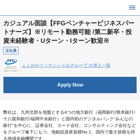
カジュアル面談【FFGベンチャービジネスパー
トナーズ】※リモート勤務可能 /第二新卒・投
資未経験者・Uターン・Iターン歓迎※
正社員
ふくおかフィナンシャルグループ の求人一覧
Apply Now
弊社は、九州北部を地盤とする4つの地方銀行（福岡銀行/熊本銀行/
十八親和銀行/福岡中央銀行）と国内初のデジタルバンク"みんなの
銀行"を中心に、証券会社、カード会社、コンサルティング会社など
をグループ傘下にもつ、地銀総資産規模No.1、国内で最大規模を誇
る地域金融機関です。