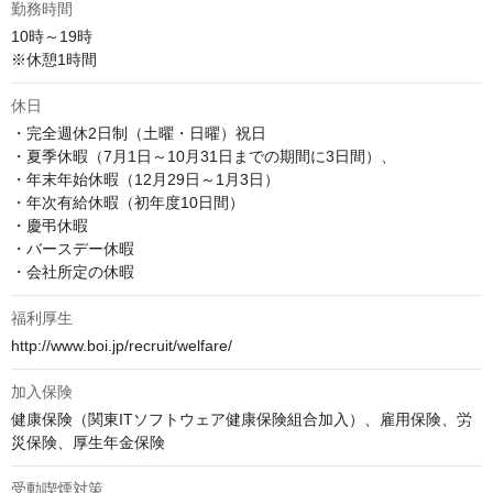
勤務時間
10時～19時

※休憩1時間
休日
・完全週休2日制（土曜・日曜）祝日

・夏季休暇（7月1日～10月31日までの期間に3日間）、

・年末年始休暇（12月29日～1月3日）

・年次有給休暇（初年度10日間）

・慶弔休暇

・バースデー休暇

・会社所定の休暇
福利厚生
http://www.boi.jp/recruit/welfare/
加入保険
健康保険（関東ITソフトウェア健康保険組合加入）、雇用保険、労
災保険、厚生年金保険
受動喫煙対策