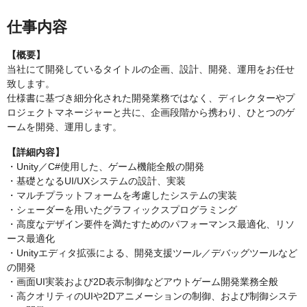
仕事内容
【概要】
当社にて開発しているタイトルの企画、設計、開発、運用をお任せ
致します。
仕様書に基づき細分化された開発業務ではなく、ディレクターやプ
ロジェクトマネージャーと共に、企画段階から携わり、ひとつのゲ
ームを開発、運用します。
【詳細内容】
・Unity／C#使用した、ゲーム機能全般の開発
・基礎となるUI/UXシステムの設計、実装
・マルチプラットフォームを考慮したシステムの実装
・シェーダーを用いたグラフィックスプログラミング
・高度なデザイン要件を満たすためのパフォーマンス最適化、リソ
ース最適化
・Unityエディタ拡張による、開発支援ツール／デバッグツールなど
の開発
・画面UI実装および2D表示制御などアウトゲーム開発業務全般
・高クオリティのUIや2Dアニメーションの制御、および制御システ