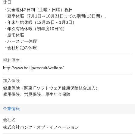
休日
・完全週休2日制（土曜・日曜）祝日

・夏季休暇（7月1日～10月31日までの期間に3日間）、

・年末年始休暇（12月29日～1月3日）

・年次有給休暇（初年度10日間）

・慶弔休暇

・バースデー休暇

・会社所定の休暇
福利厚生
http://www.boi.jp/recruit/welfare/
加入保険
健康保険（関東ITソフトウェア健康保険組合加入）

雇用保険、労災保険、厚生年金保険
企業情報
会社名
株式会社バンク・オブ・イノベーション