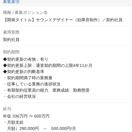
募集要項
職種 / 募集ポジション名
【開発タイトル】サウンドデザイナー（効果音制作）／契約社員
雇用形態
契約社員
契約期間
◆契約更新の有無：有り

◆契約更新上限：通算契約期間の上限4年11か月

◆契約更新の判断基準

・契約期間満了時の業務量

・従事している業務の進捗状況

・有期契約従業員の能力、業務成績、勤務態度

・会社の経営状況
給与
年収
336万円 〜 600万円
・月額支給

　月額）280,000円　～　500,000円/月
