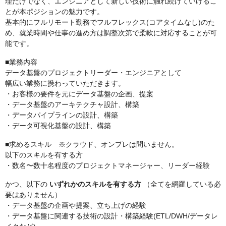
理だけでなく、エンジニアとして新しい技術に触れ続けていけるこ
とが本ポジションの魅力です。
基本的にフルリモート勤務でフルフレックス(コアタイムなし)のた
め、就業時間や仕事の進め方は調整次第で柔軟に対応することが可
能です。
■業務内容
データ基盤のプロジェクトリーダー・エンジニアとして
幅広い業務に携わっていただきます。
・お客様の要件を元にデータ基盤の企画、提案
・データ基盤のアーキテクチャ設計、構築
・データパイプラインの設計、構築
・データ可視化基盤の設計、構築
■求めるスキル ※クラウド、オンプレは問いません。
以下のスキルを有する方
・数名〜数十名程度のプロジェクトマネージャー、リーダー経験
かつ、以下の
いずれかのスキルを有する方
（全てを網羅している必
要はありません）
・データ基盤の企画や提案、立ち上げの経験
・データ基盤に関連する技術の設計・構築経験(ETL/DWH/データレ