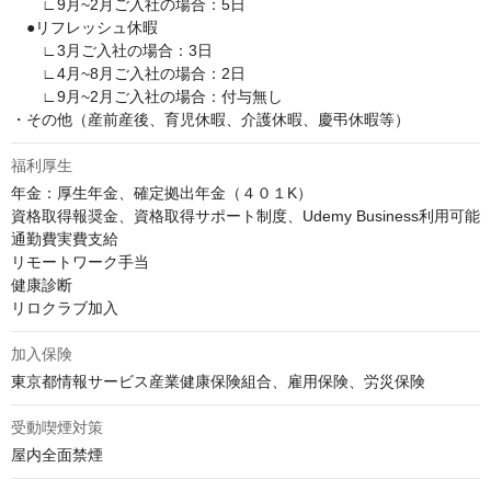
　　∟9月~2月ご入社の場合：5日

　●リフレッシュ休暇

　　∟3月ご入社の場合：3日

　　∟4月~8月ご入社の場合：2日

　　∟9月~2月ご入社の場合：付与無し

・その他（産前産後、育児休暇、介護休暇、慶弔休暇等）
福利厚生
年金：厚生年金、確定拠出年金（４０１K）

資格取得報奨金、資格取得サポート制度、Udemy Business利用可能

通勤費実費支給

リモートワーク手当

健康診断

リロクラブ加入
加入保険
東京都情報サービス産業健康保険組合、雇用保険、労災保険
受動喫煙対策
屋内全面禁煙