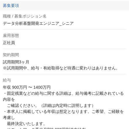
募集要項
職種 / 募集ポジション名
データ分析基盤開発エンジニア_シニア
雇用形態
正社員
契約期間
試用期間3ヶ月

※試用期間中、給与・有給取得など待遇に変わりはありません。
給与
年収
900万円 〜 1400万円
・固定残業などの給与に関する詳細は、給与備考に記載されている
内容を

　ご確認ください。（詳細は内定時に説明します）

・本求人に掲載している年収は想定となります。ご希望、ご経験を
考慮し

　最終決定いたします。
