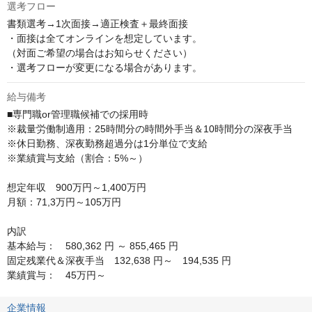
選考フロー
書類選考→1次面接→適正検査＋最終面接

・面接は全てオンラインを想定しています。

（対面ご希望の場合はお知らせください）

・選考フローが変更になる場合があります。
給与備考
■専門職or管理職候補での採用時

※裁量労働制適用：25時間分の時間外手当＆10時間分の深夜手当

※休日勤務、深夜勤務超過分は1分単位で支給

※業績賞与支給（割合：5%～）

想定年収　900万円～1,400万円

月額：71,3万円～105万円

内訳

基本給与：　580,362 円 ～ 855,465 円

固定残業代＆深夜手当　132,638 円～　194,535 円

業績賞与：　45万円～
企業情報