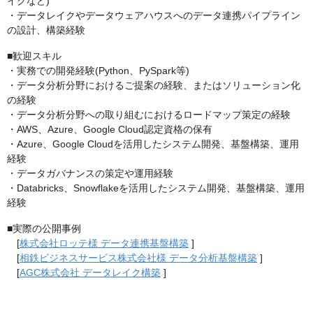
イクなど)
・データレイクやデータウェアハウスへのデータ連携パイプライン
の設計、構築経験
■歓迎スキル
・実務での開発経験(Python、PySpark等)
・データ分析分野におけるご提案の経験、またはソリューション化
の経験
・データ分析分野への取り組むにおけるロードマップ策定の経験
・AWS、Azure、Google Cloud認定資格の保有
・Azure、Google Cloudを活用したシステム開発、基盤構築、運用
経験
・データガバナンスの策定や運用経験
・Databricks、Snowflakeを活用したシステム開発、基盤構築、運用
経験
■実際の公開事例
[
株式会社ロッテ様 データ連携基盤構築
]
[
相鉄ビジネスサービス株式会社様 データ分析基盤構築
]
[
AGC株式会社 データレイク構築
]