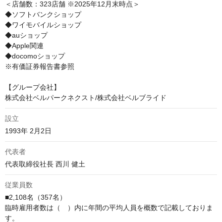
＜店舗数：323店舗 ※2025年12月末時点＞

◆ソフトバンクショップ

◆ワイモバイルショップ

◆auショップ

◆Apple関連

◆docomoショップ

※有価証券報告書参照

【グループ会社】

株式会社ベルパークネクスト/株式会社ベルブライド
設立
1993年 2⽉2⽇
代表者
代表取締役社長 西川 健土
従業員数
■2,108名（357名）

臨時雇用者数は（　）内に年間の平均人員を概数で記載しておりま
す。
