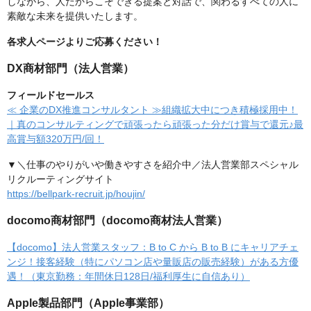
しながら、人だからこそできる提案と対話で、関わるすべての人に
素敵な未来を提供いたします。
各求人ページよりご応募ください！
DX商材部門（法人営業）
フィールドセールス
≪ 企業のDX推進コンサルタント ≫組織拡大中につき積極採用中！
｜真のコンサルティングで頑張ったら頑張った分だけ賞与で還元♪最
高賞与額320万円/回！
▼＼仕事のやりがいや働きやすさを紹介中／法人営業部スペシャル
リクルーティングサイト
https://bellpark-recruit.jp/houjin/
docomo商材部門（docomo商材法人営業）
【docomo】法人営業スタッフ：B to C から B to B にキャリアチェ
ンジ！接客経験（特にパソコン店や量販店の販売経験）がある方優
遇！（東京勤務：年間休日128日/福利厚生に自信あり）
Apple製品部門（Apple事業部）