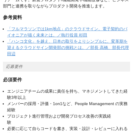
部門と連携を取りながらプロダクト開発を推進します。
参考資料
「フルマラソンでは1km地点」のクラウドサイン。電子契約のパ
イオニアが描く未来とは。／執行役員 杉田
「ハンコ文化」を越え、日本の取引をよりシンプルに。変革期を
迎えるクラウドサイン開発部の挑戦とは。／部長 高橋、部長代理
田辺
応募要件
必須要件
エンジニアチームの成果に責任を持ち、マネジメントしてきた経
験3年以上
メンバーの採用・評価・1on1など、People Management の実務
経験
プロジェクト進行管理および開発プロセス改善の実践経
験
必要に応じて自らコードを書き、実装・設計・レビューに入れる