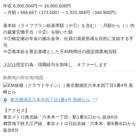
年収
8,000,004円 〜 16,000,608円
＜月額＞666,667（173,500）～1,333,384円（346,900円）

基本給（ライフプラン給基準額（※①）を含む）：月額から（ ）内
の裁量労働手当（※②）を除いた額

※①確定拠出年金の拠出金等、社員の資産形成を目的に支給する手
当

※②基本給を算定基礎とした月45時間分の固定残業相当額

上記は想定の為、現職給与を加味し、オファーします
勤務地の所在地/地図
東京都港区六本木四丁目1番4号 黒崎ビル
【アクセス】

東京メトロ南北線「六本木一丁目」駅1番出口から 徒歩6分

都営地下鉄大江戸線、東京メトロ日比谷線「六本木」駅6番出口から 
徒歩8分
