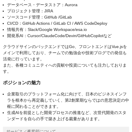
データベース・データストア：Aurora
プロジェクト管理：JIRA
ソースコード管理：GitHub /GitLab
CI/CD：GitHub Actions / GitLab CI / AWS CodeDeploy
情報共有：Slack/Google Workspace/esa.io
開発系AI：Cursor/ClaudeCode/Devin/GitHubCopilotなど
クラウドサインのバックエンドではGo、フロントエンドはVue.jsを
メインで利用しており、チームでの勉強会や技術ブログでの発信も
活発に行っています。
また、各種コミュニティへの貢献や投資についても注力しておりま
す。
ポジションの魅力
企業取引のプラットフォーム化に向けて、日本のビジネスインフ
ラを根本から再定義していく、第2創業期ならではの意思決定の中
枢に関わることができます。
生成AIを前提とした開発プロセスの推進など、次世代開発のスタ
ンダードを自らの手で築き上げる裁量があります。
サービス／事業部について