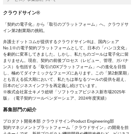
クラウドサイン®︎
「契約の電子化」から「取引のプラットフォーム」へ。クラウドサ
イン第2創業期の挑戦。
弁護士ドットコムが提供するクラウドサイン®︎は、国内シェア
No.1※の電子契約プラットフォームとして、日本の「ハンコ文化」
を劇的に変革してきました。しかし、私たちのゴールは電子化に留
まりません。現在、契約の前後プロセス（レビュー、管理、ガバナ
ンス）を包括する「取引のDXプラットフォーム」への進化を目指
し、極めてダイナミックなフェーズにあります。この「第2創業期」
とも言える拡大期において、私たちは単なるツールの提供を超え、
日本のビジネスインフラを再定義し続けています。
※株式会社富士キメラ総研「ソフトウェアビジネス新市場2025年
版」（電子契約ツールベンダーシェア、2024年度実績）
募集部門の紹介
プロダクト開発本部 クラウドサインProduct Engineering部
契約マネジメントプラットフォーム「クラウドサイン」の開発を担
うチームです。新規プロダクト/機能開発や機能改修など、ビジネス