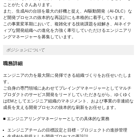
ことがたくさんあります。
また、生成AIの台頭を最大の好機と捉え、AI駆動開発（AI-DLC）な
ど開発プロセスの抜本的な再設計にも本格的に着手しています。
この事業変革期において、複雑化する技術課題を紐解き、AIネイテ
ィブな開発組織への進化を力強く牽引していただけるエンジニアリ
ングマネージャーを募集しています。
ポジションについて
職務詳細
エンジニアの力を最大限に発揮できる組織づくりをお任せいたしま
す。
ご自身の専門領域にあわせてプレイングマネージャーとしてマルチ
プロダクトのサービス開発をリードしていただきながら、ゆくゆく
はEMとしてエンジニア組織のマネジメント、および事業の非連続な
成長を支える開発プロセスの抜本的な刷新をお任せします。
■ エンジニアリングマネージャーとしての具体的な業務
エンジニアチームの目標設定と目標・プロジェクトの進捗管理
生成AIを前提とした開発プロセスの再設計