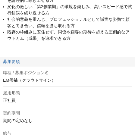
を論理的に導き出せる方
変化の激しい「第2創業期」の環境を楽しみ、高いスピード感で試
行錯誤を繰り返せる方
社会的意義を重んじ、プロフェッショナルとして誠実な姿勢で顧
客と向き合い、信頼を勝ち取れる方
既存の枠組みに安住せず、同僚や顧客の期待を超える圧倒的なア
ウトカム（成果）を追求できる方
募集要項
職種 / 募集ポジション名
EM候補（クラウドサイン）
雇用形態
正社員
契約期間
期間の定めなし
給与