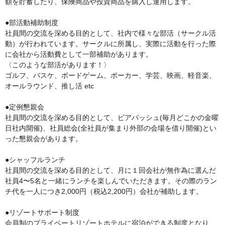
額を貯蓄したり、保険商品や投資商品を購入し運用します。

●部活動補助制度

社員間の交流を深める目的として、社内で様々な部活（サークル活
動）が行われています。サークルに所属し、実際に活動を行った際
に会社から活動費として一部補助があります。

〈このような部活があります！〉

ゴルフ、バスケ、ボードゲーム、ポーカー、学芸、映画、軽音楽、
オールラウンド、推し活 etc

●定例懇親会

社員間の交流を深める目的として、ビアバッシュ(毎月どこかの金曜
日社内開催)、社員総会(全社員が集まり外部の会場を借り開催)とい
った懇親会があります。

●シャッフルランチ

社員間の交流を深める目的として、月に１回会社が無作為に選んだ
社員4〜5名と一緒にランチを楽しんでいただきます。その際のラン
チ代を一人につき2,000円（税込2,200円）会社が補助します。

●リゾートサポート制度

会員制のプライベートリゾートホテルに宿泊ができる制度となり、