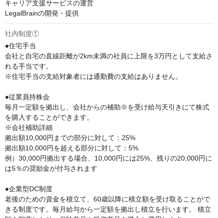
キャリア支援サービスの運営

LegalBrainの開発・提供
社内制度①
●住宅手当

会社と自宅の直線距離が2km未満の社員に上限を3万円として支給さ
れる手当です。

※住宅手当の支給対象者には通勤費の支給はありません。

●従業員持株会

毎月一定額を拠出し、会社からの補助※を受け給与天引きにて株式
を購入することができます。

※会社補助詳細

拠出額10,000円までの部分に対して：25%

拠出額10,000円を超える部分に対して：5%

例）30,000円拠出する場合、10,000円には25%、残りの20,000円に
は5％の奨励金が付与されます

●企業型DC制度

老後のための資金を積立て、60歳以降に積立額を受け取ることがで
きる制度です。毎月給与から一定額を拠出し積立を行います。 積立