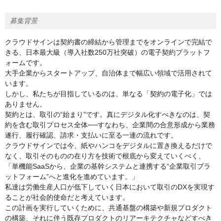
募集背景
クラウドサインは契約書の締結から管理までをオンラインで完結で
きる、日本最大級（導入社数250万社突破）の電子契約プラットフ
ォームです。
大手企業からスタートアップ、自治体まで幅広い領域で活用されて
います。
しかし、私たちが目指しているのは、単なる「契約の電子化」では
ありません。
契約とは、取引の“始まり”です。真にデジタル化すべきなのは、契
約を含む取引プロセス全体──すなわち、企業間の合意形成から業務
遂行、履行確認、請求・支払いに至る一連の流れです。
クラウドサインでは今、紙やハンコをデジタルに置き換えるだけで
なく、取引そのものの在り方を技術で根底から変えていくべく、
「単機能SaaSから、企業の基幹システムと連携する“企業取引プラ
ットフォーム”へと進化を進めています。」
私達は労働生産人口が低下していく日本において取引のDXを実現す
ることが社会的使命だと考えています。
この計画を実行していくために、共通基盤の構築や新規プロダクト
の構築、それに伴う既存プロダクトのリアーキテクチャなどすべき