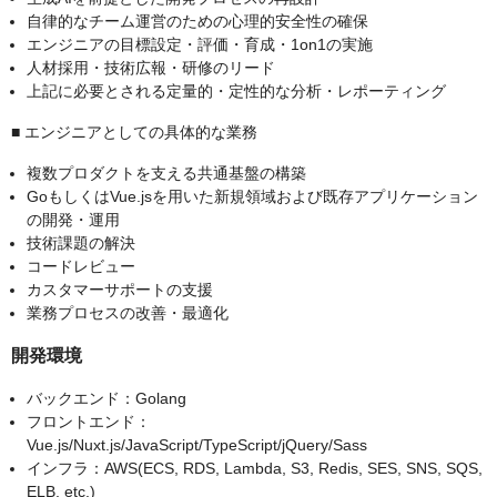
自律的なチーム運営のための心理的安全性の確保
エンジニアの目標設定・評価・育成・1on1の実施
人材採用・技術広報・研修のリード
上記に必要とされる定量的・定性的な分析・レポーティング
■ エンジニアとしての具体的な業務
複数プロダクトを支える共通基盤の構築
GoもしくはVue.jsを用いた新規領域および既存アプリケーション
の開発・運用
技術課題の解決
コードレビュー
カスタマーサポートの支援
業務プロセスの改善・最適化
開発環境
バックエンド：Golang
フロントエンド：
Vue.js/Nuxt.js/JavaScript/TypeScript/jQuery/Sass
インフラ：AWS(ECS, RDS, Lambda, S3, Redis, SES, SNS, SQS,
ELB, etc.)