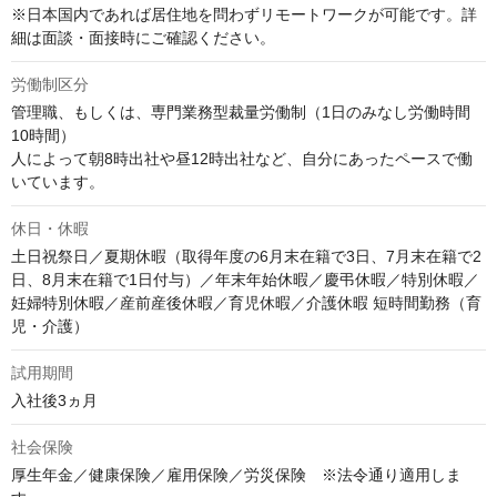
※日本国内であれば居住地を問わずリモートワークが可能です。詳
細は面談・面接時にご確認ください。
労働制区分
管理職、もしくは、専門業務型裁量労働制（1日のみなし労働時間
10時間）

人によって朝8時出社や昼12時出社など、自分にあったペースで働
いています。
休日・休暇
土日祝祭日／夏期休暇（取得年度の6月末在籍で3日、7月末在籍で2
日、8月末在籍で1日付与）／年末年始休暇／慶弔休暇／特別休暇／
妊婦特別休暇／産前産後休暇／育児休暇／介護休暇 短時間勤務（育
児・介護）
試用期間
入社後3ヵ月
社会保険
厚生年金／健康保険／雇用保険／労災保険　※法令通り適用しま