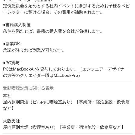
定例懇親会を始めとする社内イベントに参加するためお子様をベビ
ーシッターに預ける場合、その費用が補助されます。

●書籍購入制度

条件を満たせば、書籍の購入費を会社が負担します。

●副業OK

承認が降りれば副業が可能です。

●PC貸与

PCはMacBookAirを貸与しております。（エンジニア・デザイナー
の方等のクリエイター職はMacBookPro）
受動喫煙対策に関する表示
本社

屋内原則禁煙（ビル内に喫煙室あり）【事業所・宿泊施設・飲食店
など】

大阪支社
