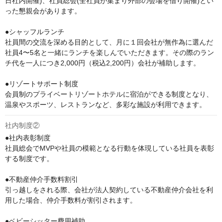
日社内開催)、社員総会(全社員が集まり外部の会場を借り開催)とい
った懇親会があります。

●シャッフルランチ

社員間の交流を深める目的として、月に１回会社が無作為に選んだ
社員4〜5名と一緒にランチを楽しんでいただきます。その際のラン
チ代を一人につき2,000円（税込2,200円）会社が補助します。

●リゾートサポート制度

会員制のプライベートリゾートホテルに宿泊ができる制度となり、
温泉やスポーツ、レストランなど、多彩な施設が利用できます。
社内制度②
●社内表彰制度

社員総会でMVPや社員の模範となる行動を体現している社員を表彰
する制度です。

●不動産仲介手数料割引

引っ越しをされる際、会社が法人契約している不動産仲介会社を利
用した場合、仲介手数料が割引されます。

●ベビーシッター費用補助
