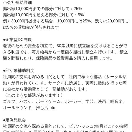
※会社補助詳細

拠出額10,000円までの部分に対して：25%

拠出額10,000円を超える部分に対して：5%

例）30,000円拠出する場合、10,000円には25%、残りの20,000円に
は5％の奨励金が付与されます

●企業型DC制度

老後のための資金を積立て、60歳以降に積立額を受け取ることがで
きる制度です。毎月給与から一定額を拠出し積立を行います。 積立
額を貯蓄したり、保険商品や投資商品を購入し運用します。

●部活動補助制度

社員間の交流を深める目的として、社内で様々な部活（サークル活
動）が行われています。サークルに所属し、実際に活動を行った際
に会社から活動費として一部補助があります。

〈このような部活があります！〉

ゴルフ、バスケ、ボードゲーム、ポーカー、学芸、映画、軽音楽、
オールラウンド、推し活 etc

●定例懇親会

社員間の交流を深める目的として、ビアバッシュ(毎月どこかの金曜