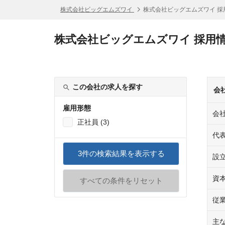
株式会社ビッグエムズワイ
株式会社ビッグエムズワイ 採
株式会社ビッグエムズワイ 採用
この会社の求人を探す
会
雇用形態
会
正社員 (3)
代
3
件の検索結果を表示する
設
資
すべての条件をリセット
従
主