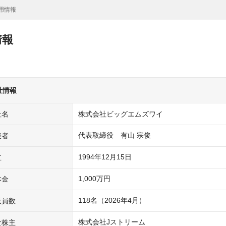
用情報
情報
社情報
社名
株式会社ビッグエムズワイ
代表取締役　有山 宗俊
表者
1994年12月15日
立
1,000万円
本金
118名（2026年4月）
業員数
株式会社Jストリーム
な株主