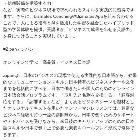
・信頼関係を構築する力

など、実際のビジネス現場で求められるスキルを実践的に習得でき
ます。さらに、Bizmates CoachingやBizmates Appを組み合わせる
ことで、人による指導とAIを活用した学習を融合したハイブリッド
型の学習体験を提供。受講者が「ビジネスで成果を出せる英語力」
を身につけることを実現しています。

■Zipan / ジパン

オンラインで学ぶ「高品質」ビジネス日本語

Zipanは、日本のビジネスの現場で使える実践的な日本語から、効果
的なコミュニケーションスキル、日本特有のビジネスマナーや文化
までを包括的に学べる、日本で働きたい外国人のためのオンライン
日本語会話プログラムです。「取引先と名刺を交換する」「顧客対
応をする」「謝罪する」など、よくあるビジネスシーンを題材とし
たオリジナルテキストを用いたマンツーマンレッスンでは、豊富な
ビジネス経験を持つ一流の講師陣から、日本で働くためのサポート
やアドバイスを受けながら、来日後のキャリアアップのための日本
語スキルや日本で働く上で必要な素養をロールプレイ形式で修得で