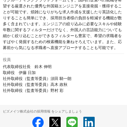
リクルーティングプラットフォームです。国内の企業への就職を希
望する厳選された優秀な外国籍エンジニアを直接発掘・獲得するこ
とが可能です。煩雑になりがちな求人作成を支援したり英語化した
りすることも簡単にでき、採用担当者様の負担を軽減する機能が数
多く含まれています。エンジニアの絞り込みに必要なスキルや経験
年数に関するフィルターだけでなく、外国人の言語能力についても
細かく絞り込むことができるフィルターも豊富で、希望の求職者を
すばやく発掘するための検索機能を兼ねそろえています。また、応
募前から気になる求職者へ直接アプローチすることも可能です。
役員
代表取締役社長　鈴木 伸明

取締役　伊藤 日加

社外取締役（監査等委員）須田 騎一朗

社外取締役（監査等委員）高木 政秋

社外取締役（監査等委員）野村 彩
ビズメイツ株式会社の採用情報 をシェアしましょう