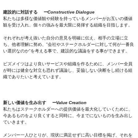
建設的に対話する
ーConstructive Dialogue
私たちは多様な価値観や経験を持っているメンバーがお互いの価値
観を受け入れ、個々の強みを最大限に発揮する組織を目指します。
それぞれが考え抜いた自分の意見を明確に伝え、相手の立場に立
ち、他者理解に努め、”会社やステークホルダーに対して何が一番良
い選択なのか”を考える事で、建設的な議論をする事ができます。
ビズメイツはより良いサービスや組織を作るために、メンバー全員
が時には健全な対立も恐れず議論し、妥協しない決断をし続ける組
織でありたいと考えています。
新しい価値を生み出す
ーValue Creation
私たちはステークホルダーへの提供価値を最大化していくために、
今あるものをより良くすると同時に、今までにないものを生み出し
ていきます。
メンバー一人ひとりが、現状に満足せずに高い目標を掲げ、それを