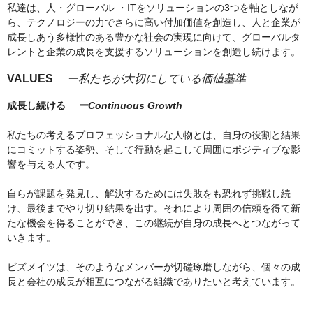
私達は、人・グローバル ・ITをソリューションの3つを軸としなが
ら、テクノロジーの力でさらに高い付加価値を創造し、人と企業が
成長しあう多様性のある豊かな社会の実現に向けて、グローバルタ
レントと企業の成長を支援するソリューションを創造し続けます。
VALUES
ー私たちが大切にしている価値基準
成長し続ける
ーContinuous Growth
私たちの考えるプロフェッショナルな人物とは、自身の役割と結果
にコミットする姿勢、そして行動を起こして周囲にポジティブな影
響を与える人です。
自らが課題を発見し、解決するためには失敗をも恐れず挑戦し続
け、最後までやり切り結果を出す。それにより周囲の信頼を得て新
たな機会を得ることができ、この継続が自身の成長へとつながって
いきます。
ビズメイツは、そのようなメンバーが切磋琢磨しながら、個々の成
長と会社の成長が相互につながる組織でありたいと考えています。