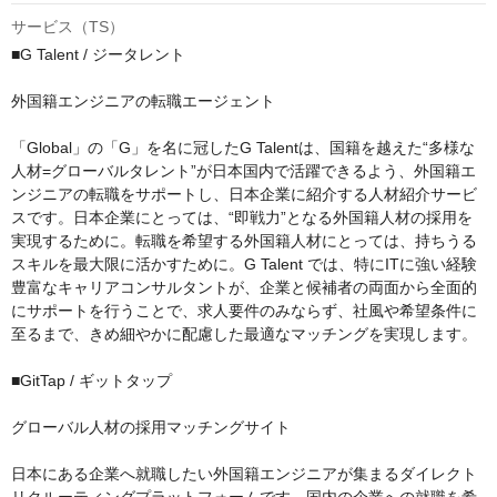
サービス（TS）
■G Talent / ジータレント

外国籍エンジニアの転職エージェント

「Global」の「G」を名に冠したG Talentは、国籍を越えた“多様な
人材=グローバルタレント”が日本国内で活躍できるよう、外国籍エ
ンジニアの転職をサポートし、日本企業に紹介する人材紹介サービ
スです。日本企業にとっては、“即戦力”となる外国籍人材の採用を
実現するために。転職を希望する外国籍人材にとっては、持ちうる
スキルを最大限に活かすために。G Talent では、特にITに強い経験
豊富なキャリアコンサルタントが、企業と候補者の両面から全面的
にサポートを行うことで、求人要件のみならず、社風や希望条件に
至るまで、きめ細やかに配慮した最適なマッチングを実現します。

■GitTap / ギットタップ

グローバル人材の採用マッチングサイト

日本にある企業へ就職したい外国籍エンジニアが集まるダイレクト