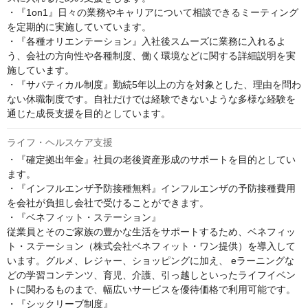
・『1on1』日々の業務やキャリアについて相談できるミーティング
を定期的に実施していています。

・『各種オリエンテーション』入社後スムーズに業務に入れるよ
う、会社の方向性や各種制度、働く環境などに関する詳細説明を実
施しています。

・『サバティカル制度』勤続5年以上の方を対象とした、理由を問わ
ない休職制度です。自社だけでは経験できないような多様な経験を
通じた成長支援を目的としています。
ライフ・ヘルスケア支援
・『確定拠出年金』社員の老後資産形成のサポートを目的としてい
ます。

・『インフルエンザ予防接種無料』インフルエンザの予防接種費用
を会社が負担し会社で受けることができます。

・『ベネフィット・ステーション』

従業員とそのご家族の豊かな生活をサポートするため、ベネフィッ
ト・ステーション（株式会社ベネフィット・ワン提供）を導入して
います。グルメ、レジャー、ショッピングに加え、 eラーニングな
どの学習コンテンツ、育児、介護、引っ越しといったライフイベン
トに関わるものまで、幅広いサービスを優待価格で利用可能です。

・『シックリーブ制度』
