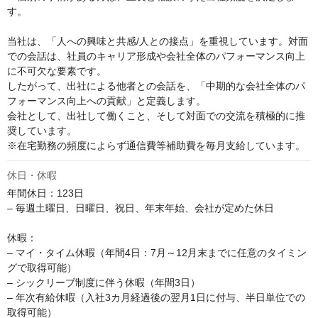
す。

当社は、「人への興味と共感/人との接点」を重視しています。対面
での会話は、社員のキャリア形成や会社全体のパフォーマンス向上
に不可欠な要素です。

したがって、出社による他者との会話を、「中期的な会社全体のパ
フォーマンス向上への貢献」と定義します。

会社として、出社して働くこと、そして対面での交流を積極的に推
奨しています。

※在宅勤務の頻度によらず通信費等補助費を毎月支給しています。
休日・休暇
年間休日：123日

– 毎週土曜日、日曜日、祝日、年末年始、会社が定めた休日

休暇：

– マイ・タイム休暇（年間4日：7月～12月末までに任意のタイミン
グで取得可能）

– シックリーブ制度に伴う休暇（年間3日）

– 年次有給休暇（入社3カ月経過後の翌月1日に付与、半日単位での
取得可能）
