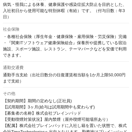
病気・怪我による休養、健康保護や感染症拡大防止を目的とした、
入社初日から使用可能な特別休暇（有給）です。（付与日数：年3
日）
社会保険
・各種社会保険（厚生年金・健康保険・雇用保険・労災保険）完備

・『関東ITソフトウェア健康保険組合』保養所や提携している宿泊
施設、スポーツ施設、レストラン、テーマパークなどを安価で利用
できます。
通勤交通費
通勤手当支給（出社日数分の往復運賃相当額を1か月上限50,000円
まで支給）
その他
【契約期間】期間の定めなし(正社員)

【試用期間】3ヶ月(給与は試用期間中も変わらず)

【募集者の名称】株式会社ブレインパッド

【受動喫煙対策状況】屋内禁煙（屋外喫煙可能場所あり）

【配属】株式会社ブレインパッドに入社し籍を置いた状態で、株式
会社TimeTechnologiesへ出向となります。勤務地はブレインパッド