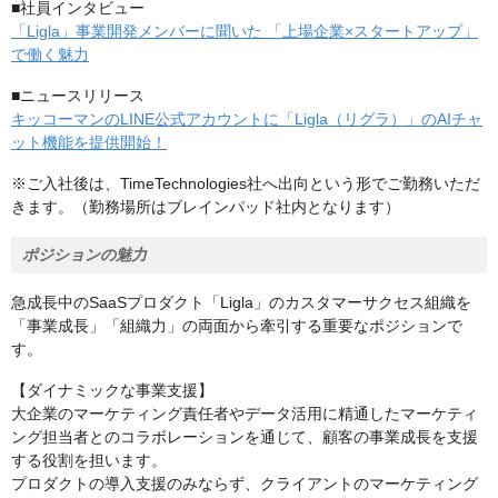
■社員インタビュー
「Ligla」事業開発メンバーに聞いた 「上場企業×スタートアップ」
で働く魅力
■ニュースリリース
キッコーマンのLINE公式アカウントに「Ligla（リグラ）」のAIチャ
ット機能を提供開始！
※ご入社後は、TimeTechnologies社へ出向という形でご勤務いただ
きます。（勤務場所はブレインパッド社内となります）
ポジションの魅力
急成長中のSaaSプロダクト「Ligla」のカスタマーサクセス組織を
「事業成長」「組織力」の両面から牽引する重要なポジションで
す。
【ダイナミックな事業支援】
大企業のマーケティング責任者やデータ活用に精通したマーケティ
ング担当者とのコラボレーションを通じて、顧客の事業成長を支援
する役割を担います。
プロダクトの導入支援のみならず、クライアントのマーケティング