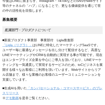
今後はLINEに留まらず、Instagram・TikTokなどのSNSやwebサイト
等のチャネルの「ハブ」になることで、更なる価値提供を通じて世
の中の活性化を目指します。
募集概要
配属部門・プロダクトについて
■新規プロダクト事業部 事業部付 Ligla推進部
「Ligla（リグラ）」
はLINEに特化したマーケティングSaaSです。
ユーザー毎に最適なメッセージを出し分けて配信するなど、高度な
LINEマーケティングやCRMを自動的に実現する事が可能です。現在
はエンタープライズ企業を中心にご導入を頂いており、LINEマーケ
ティングを一気通貫して実現するサービスのため、toCビジネスを展
開する様々なお客様にご利用を頂いています。Webサイトからリア
ル店舗まで、様々な業種のお客様のユーザーコミュニケーションを
支援しています。
■生成AIを用いた
「カンバセーショナル・コマースサービス」のプレ
スリリース
※
デモ動画
を是非ご覧ください。