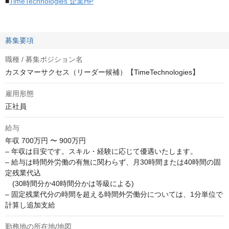
■
TimeTechnologies 企業HP
募集要項
職種 / 募集ポジション名
カスタマーサクセス（リーダー候補）【TimeTechnologies】
雇用形態
正社員
給与
年収
700万円 〜 900万円
– 年収は目安です。スキル・経験に応じて優遇いたします。

– 給与は時間外労働の有無に関わらず、月30時間または40時間の固
定残業代込

　(30時間分か40時間分かは等級による)

– 固定残業代分の時間を超える時間外労働分については、1分単位で
計算し追加支給
勤務地の所在地/地図