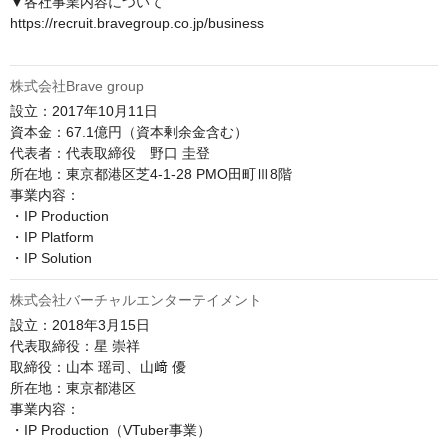
▼各社事業内容について

https://recruit.bravegroup.co.jp/business

株式会社Brave group
設立：2017年10月11日

資本金：67.1億円（資本剰余金含む）

代表者：代表取締役　野口 圭登

所在地：東京都港区芝4-1-28 PMO田町Ⅲ8階

事業内容：

・IP Production

・IP Platform

株式会社バーチャルエンターテイメント
設立：2018年3月15日

代表取締役：星 崇祥

取締役：山本 瑶司、山﨑 優

所在地：東京都港区

事業内容：

・IP Production（VTuber事業）