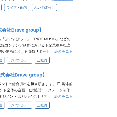
ックまで考えて作成することができる ・将
に体現できる方 ・自発的な貢献意欲を発揮
ーマンスを最大化していただきます。 ❐具
ライブ・配信
ぶいすぽっ！
IVEやイベントを制作するための技術開発責
ながら自己成長を実感したい方 ・自身の仕事
の整備・最適化 ・メンバーが円滑に業務を遂
せず細かい部分まで品質にこだわれる方 ・互
ャリア支援 ・制作部門との連携・調整 ・IP
❐募集背景 現在は本部長が本ポジションを兼
 ・スタジオ（撮影・音楽・配信など）、また
び増加に伴い、プロジェクト数も増加してお
rave group】
 ・アルバイトや若手社員を含むスタッフの
スパンで行える組織作りができる部門へ進化
プチャー・映像・音響・照明・配信など、い
ぶいすぽっ！」「RIOT MUSIC」などの
集する事となりました。 ❐スタジオ部につ
経験までは問わないが、技術スタッフと円滑
び収録コンテンツ制作における下記業務を担当
IP事業「ぶいすぽっ！」、「RIOT MUSI
ブイベントにおけるインシデント（機材トラブ
続きを見る
信や動画における収録サポート ・モーション
ージ・演出など全ての制作を担っている部門で
メ業界（特に音楽ライブや番組制作）におけ
・外部施設における仮設スタジオの設営・管
の整備等も行っています。 ❐制作実績（オン
信
ぶいすぽっ！
正社員
レント・アーティスト）やクライアントが関
tHub、Notion、Slack、Discord 等 必要と
▶︎【#ぶいすぽ文化体育祭 】DAY1_会場定
roupのパーパス『世界に、日本の冒険心を』・
するIP事業に対する興味・関心 ❐歓迎要件
※)のインタビュー記事 ▶︎「80億の人々に
できる方 ・自発的な貢献意欲を発揮し、新し
社Brave group】
配信スタジオ、モーションキャプチャースタ
システム部長の中村に聞くシステム部の組織
己成長を実感したい方 ・自身の仕事に責任を
nBuilderなどのモーションキャプチャーに関する知
やイベントの総合演出を担当頂きます。 ❐ 具体的
名称(旧称:システム部)となっています ▶︎
い部分まで品質にこだわれる方 ・互いにリス
テンツの制作経験(個人制作でも可) ・OBS
ベント全体の企画・仕様設計 ・ステージ制作
オ部について 配属となるスタジオ部は、当社
nityなどを用いた開発経験 ・ゲーム開発経験
続きを見る
ネジメント よりハイクオリティで、ファン
MUSIC」等が実施する3D LIVEにおけるモ
、カメラに関する知識 ・DAWを用いた制作・
作したい方からのご応募をお待ちしていま
信
ぶいすぽっ！
正社員
部門です。また、オフラインイベント時は当
グのエンジニアリングもしくはディレクショ
出(ライティング,コンポジット,シェーディング
（オンラインライブ） ❐当ポジションの魅力
経験 ❐求める人物像 ・Brave groupの
おけるシネマティクス等の制作に関する業務経