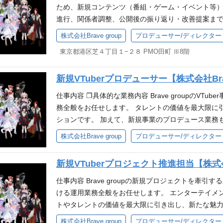
め、周辺のIP PlatformやIP Solution領域を通
ため、新規コンテンツ（番組・ゲーム・イベント等）
を多角的に展開しています。当社は、国内外における
進行、関係者調整、公開後の振り返り・改善提案まで
をつなぐ新しい事業展開をIPとテクノロジーの融合に
行ではなく、ファンの熱量やコンテンツの反応を踏ま
株式会社Brave group
プロデューサー/ディレクター
エンターテインメントを創出しております。 関連サイト 公式サイト
形にしていく役割です。 業務内容 VTuber/IPを
東京都港区芝４丁目１−２８ PMO田町 Ⅲ8階
採用サイト：https://recruit.bravegroup.co.jp/ 公式メデ
企画立案 企画書、提案資料、構成案等の作成 IP運
X：https://twitter.com/bravegroup_vt/ グループ会社一覧
整・進行管理 出演者、クリエイター、関係各所との
up-company
新規VTuberプロデューサー【株式会社Brav
ースの管理 コンテンツ公開後の数値確認、振り返り、
イベント、ファンコミュニティ等における企画制作ま
仕事内容 ❐具体的な業務内容 Brave groupのVTu
案、提案資料などを作成し、関係者に提案した経験 
務全般をお任せします。 タレントの価値を最大限に
ジュール管理を行った経験 エンタメ、IP、VTube
ションです。 加えて、新規事業のプロデュース業務も
に対する強い関心・理解 歓迎スキル VTuberにおける
ber/新規事業における企画立案、コンセプト設計、ペル
株式会社Brave group
プロデューサー/ディレクター
点での専門知識より、キャッチアップする意欲を重視します。 Ad
クション、コンテンツ制作サポート、スケジュール管
フトウェアを扱って業務を遂行できる VTuber、Yo
理、相談対応などのサポート業務 必要となるスキル
出演コンテンツ制作経験 IPコンテンツ、ファンコ
新規VTuberプロジェクト推進担当【株式会社
の経験(年数、人数は問いません) ・エンターテイン
ント等の企画運営経験 KPIや視聴データ、ユーザー
タメ業界（音楽/ゲーム/アニメ）への深い知識、興味 ❐
仕事内容 Brave groupの新規プロジェクトを牽引す
ント、PPV配信、キャンペーン等、番組・動画以外
ーテインメント領域でのプロデュース、またはそれに
ける運用業務全般をお任せします。 エンターテイメ
または新規事業の立ち上げ経験 求める人物像 Brave
トマネジメント経験（1年以上） ・円滑なコミュニケ
トやタレントの価値を最大限に引き出し、新たな魅力
を』・ミッション『80億の、心をうちぬけ』を一緒
める人物像 ・Brave groupのパーパス『世界に
内容 ・YouTubeチャンネル運用 ・コンテンツ企
株式会社Brave group
プロデューサー/ディレクター
新しい事への挑戦を楽しめる方 試行錯誤をしながら