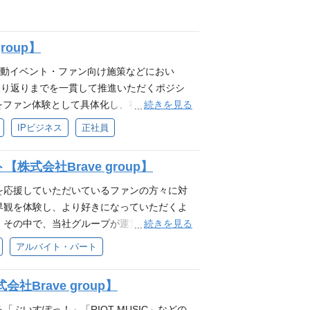
れる グッズ販売を通じてファン体験を支え
や熱量に触れながら、顧客の声を直接受け取れ
希望に応じて、アートディレクション、クオ
触れながら、顧客の声を直接受け取れる EC
め、現場の中核として業務を推進 スキル成長
能です。 仕事内容 パーツ分けを含めたモデ
場の中核として業務を推進 スキル成長環境
習得 制作・物流・マーケとの連携を通じて
roup】
デル・モーション制作 Live2Dモデルの修
 制作・物流・マーケとの連携を通じてチー
に合わせ外注管理、クオリティ管理 セットア
連動イベント・ファン向け施策などにおい
 PAINT Illustrator After Effects ※上記す
振り返りまでを一貫して推進いただくポジシ
須スキル Live2Dを用いたモデリング実務
続きを見る
力をファン体験として具体化し、社内外の関係
原画の修正、加筆、レタッチ作業経験 制作物の
管理し、イベントを成功に導いていただきま
IPビジネス
正社員
、制作進行に伴う社内外関係者との調整経験
トの企画立案、制作進行、運営 イベントコンセ
認、フィードバック経験 VTuber、ゲーム、
社、会場、技術会社、クリエイター、社内関
ラストのパーツ分け、差分制作の経験 求める
式会社Brave group】
予算管理、コストコントロール 見積精査、発
の冒険心を』・ミッション『80億の、心をうちぬ
ディレクション、トラブルシューティング 実
を応援していただいているファンの方々に対
し、新しい事への挑戦を楽しめる方 試行錯誤
運用ルールの整備、標準化 必須スキル リ
世界観を体験し、より好きになっていただくよ
任を持ち圧倒的スピードで実行できる方 妥協
興行など）における運営、管理、または制作
続きを見る
 その中で、当社グループが運営するIPに紐
ペクトしチームで業務を遂行できる方
外となります。 予算、予実管理経験 外部
を今までのご経験を考慮し、順次お任せして
アルバイト・パート
スキル ライブ、コンサート、演劇等の大規模
ープ会社と連携をしながら、 ・イベントの進行
 IPコンテンツ、エンタメ領域、芸能プロダ
) ・VTuber事業に関するライブやイベント
社Brave group】
延等のリスクを早期に検知し、改善した経験
企画段階から携わっていただくことで、 IP
める人物像 Brave groupのパーパス
身のアイディアを形にするチャンスもありま
ぶいすぽっ！」「RIOT MUSIC」などの