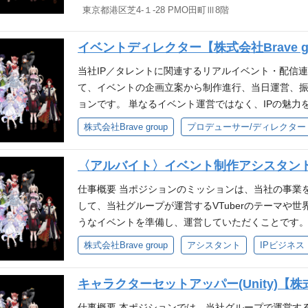
方 仕事で得られる事 エンタメ・推し文化に直接関わ
東京都港区芝4-１-28 PMO田町Ⅲ8階
を支えるポジション ファンとの接点に立てる 感謝
があります。少数精鋭のチームのため、ご経験やご
るポジション ファンとの接点に立てる 感謝や熱量に
る EC運営の最前線を担う手応え トラブル対応を含
リティ管理などへ業務の幅を広げていただくことも可
運営の最前線を担う手応え トラブル対応を含め、現
環境マルチタスク力・コミュニケーション力を実務で
イベントディレクター【株式会社Brave g
ル制作 キャラクター及び衣装の設定・デザイン制作 モ
マルチタスク力・コミュニケーション力を実務で習得
チームワーク力を強化
正作業（原画修正、メッシュの調整と編集） ご経験
当社IP／タレントに関連するリアルイベント・配信
ムワーク力を強化
ップ 使用ソフト Live2D Cubism Photoshop CLIP STUDIO
て、イベントの企画立案から制作進行、当日運営、
べての使用経験を必須とするものではございません。 必
ョンです。 単なるイベント運営ではなく、IPの魅
経験（制作経験2年以上） Photoshop等を用いた
者を巻き込みながら、予算・スケジュール・品質を
株式会社Brave group
プロデューサー/ディレクター
仕様確認、修正内容のすり合わせ、納品前確認など
す。 仕事概要 自社IP／タレントに関連するイベン
歓迎スキル Live2Dモデルのディレクション、品質確
プト、実施内容、進行計画、運営設計の策定 制作会
アニメ、エンタメ領域での制作経験 キャラクターイ
〈アルバイト〉イベント制作アシスタント【株
係者との折衝・調整 スケジュール管理、進行管理、
人物像 Brave groupのパーパス『世界に、日本
注、契約、仕様調整、納品管理 イベント当日の現場
仕事概要 当ポジションのミッションは、当社の事業
け』を一緒に体現できる方 自発的な貢献意欲を発揮
施後の振り返り、改善提案、ナレッジ化 業務フローや
して、当社グループが運営するVTuberのテーマや
をしながら自己成長を実感したい方 自身の仕事に責
アルイベント（ライブ、ファンミーティング、大型
うなイベントを準備し、運営していただくことです。
せず細かい部分まで品質にこだわれる方 互いにリス
の進行実務経験 ※販促、展示会などのイベントは対象
づいたイベントにおいて、下記のイベント運営業務
株式会社Brave group
アシスタント
IPビジネス
パートナーや社内ステークホルダーの折衝経験 歓迎
いきます。 ❐具体的な業務内容 IPを運営するグル
興行におけるディレクションまたはプロデュース経験
管理サポート(企画/準備段階・イベント実施当日を含む
キャラクターセットアッパー(Unity)【株式会
クション等での業務経験 予算超過やスケジュール遅
(主にオフライン)の運営業務 将来的には、イベントの
メンバー育成や業務標準化、オペレーション構築の経験 求
を運営するグループ会社への提案を行いながら、自
仕事概要 本ポジションでは、当社グループで運営する「