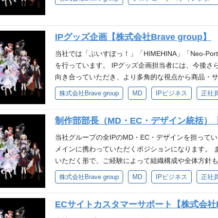
うちぬけ』を一緒に体現できる方 ・自発的な貢献意
演のサポート ・ライバーに関連するイラスト等制作
持ち圧倒的スピードで実行できる方 妥協せず細かい
・試行錯誤をしながら自己成長を実感したい方 ・自
関わる各種ライセンス許諾管理 ・レーベルとの契約管
トしチームで業務を遂行できる方 配属部署について IP 
できる方 ・妥協せず細かい部分まで品質にこだわれ
tuber業界での実務経験(1年以上) ・Vtuberライブ
本発の、世界を代表するグローバルIPの創出」を掲げ、
IPグッズ企画【株式会社Brave group】
行できる方 参考 ❐配属部署について エンタメテッ
上) ・事業会社でのサービス運用経験 ・「自らの手
ースを行うドメインにてご活躍いただく予定です。
リアパス プロデューサーとしてご活躍いただいた
方 ・エンタメ領域に対する強い熱量を持ち、アウトプ
当社では「ぶいすぽっ！」「HIMEHINA」「Neo-Po
事業責任者、専門性を高めるスペシャリスト職へのキャ
ム・アニメなどのIP開発案件におけるプロジェクト
を行っています。 IPグッズ企画担当者には、今後さら
面接官担当： 三浦インタビュー記事
略立案経験 ・Word、Excelなどオフィスツール
向き合っていただき、より多角的な視点から商品・
見〜改善アクションができる方 ・成果へのコミット
っています。 新規商品・サービスの企画立案や事業
株式会社Brave group
MD
IPビジネス
正社
求める人物像 ・Brave groupのパーパス・ミッ
ザーニーズを捉えたビジネス展開を行いながら、市
の“面白さ”を追求できる方 ・状況判断や課題解決が
社内外のステークホルダーとの連携、プロジェクト
制作部部長（MD・EC・デザイン統括）【株式
ロジェクトの成功にコミットできる方 ・上昇志向が
い業務を担っていただきます。 さらに、KPIの設定
・新しい挑戦に積極的で、主体性を持って行動できる
続的な成長を支える仕組みづくりにも注力しながら
当社グループの全IPのMD・EC・デザインを担って
を大切にできる方 参考 ❐ポジションがマッチする人物像
も進めており、多様な領域での成長機会があります！
メインに携わっていただくポジションになります。 
自分のアイデアで企画やIPを育てたい ・対応のスピ
よび事業計画の策定 市場調査・競合分析・ユーザー
いただく形で、ご経験によって組織構成や全体方針
やディレクターとしてキャリアアップしたい ❐配属
折衝・調整 プロジェクトマネジメント（進捗管理、予
貢献できるポジションです。 仕事内容 メンバーマネ
株式会社Brave group
MD
IPビジネス
正社
を想定しています。 ❐面接官について ▼1次面接官担当：三浦
善施策の立案 グローバル展開を見据えた商品戦略の立
など） 市場分析 自社キャラクターを用いた商品企画・
avegroup.co.jp/ip-solution/6293/
な環境 └18のグループ会社を持つ環境で、グローバ
築・運用 クリエイティブ監修 必須要件 予実/PLの
ECサイトカスタマーサポート【株式会社Bra
ケット └VTuber事業を含むデジタルエンターテ
以上） ※クリエイターマネジメント経験があれば尚可
過去の製造実績 必須スキル 商品の生産・製造管理、