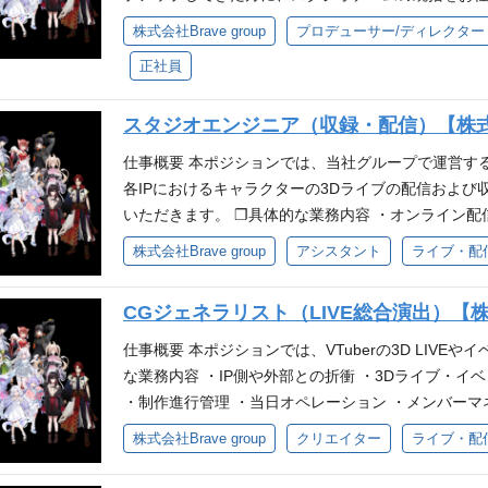
ターが魅力的に見えるか？」等、舞台上の演出・ギミ
を』・ミッション『80億の、心をうちぬけ』を一緒
し、その成長を後押ししながら、チーム全体のパフォ
株式会社Brave group
プロデューサー/ディレクター
来的にチームのリーダーや、より高いクオリティでL
し、新しい事への挑戦を楽しめる方 ・試行錯誤をし
体的な業務内容 ・スタジオ運営に関わる業務フロー
任者を目指すことができる
に責任を持ち圧倒的スピードで実行できる方 ・妥協
正社員
行できる環境づくり ・技術メンバーの育成・評価・キ
いにリスペクトしチームで業務を遂行できる方 参考 
運営側との折衝 必要となるスキル・経験 ❐必須要件
任しておりますが、当社グループ運営のIPの成長及
スタジオエンジニア（収録・配信）【株式会社B
はそれに準ずる施設での運営管理・マネジメント経験
ります。 そこで、よりハイクオリティな制作を短い
育成（オンボーディング）の経験 ・モーションキャ
仕事概要 本ポジションでは、当社グループで運営する「
させるべく、部門の統括・運営をお任せ出来る方を募
ずれかの技術分野における基礎知識（専門的な実務
各IPにおけるキャラクターの3Dライブの配信およ
いて 配属となるスタジオ部は、当社グループが運営する
に会話できるレベル） ❐歓迎要件 ・生放送やライ
いただきます。 ❐具体的な業務内容 ・オンライン配
C」等が実施する3D LIVEにおけるモデル・ステ
ル等）の対応および再発防止策の策定経験 ・エンタ
キャプチャー、レコーディングスタジオの環境整備 
す。 また、オフラインイベント時は当日の配信環境
株式会社Brave group
アシスタント
ライブ・配
るプロジェクトマネジメント経験 ・多数の演者（タ
理 等 ❐開発環境 ツール：MAYA, Blender, Unity, Gi
ラインライブ） ❐技術提供例（オフラインイベント） 
わる現場での折衝経験 ❐求める人物像 ・Brave g
なるスキル・経験 ❐必須要件 ・当社グループが運営
点＆各イベント無料パート同時配信 スタジオ部責任者(
ミッション『80億の、心をうちぬけ』を一緒に体現
CGジェネラリスト（LIVE総合演出）【株式会
以下1つ以上の経験およびスキルを歓迎します。 ・
向けて最高なものを届けたい方と一緒に働きたい」
い事への挑戦を楽しめる方 ・試行錯誤をしながら自
ジオでの実務経験 ・Optitrack、VICON、Motio
仕事概要 本ポジションでは、VTuberの3D LIVE
と今後のミッションについて ※インタビュー当初の部門
持ち圧倒的スピードで実行できる方 ・妥協せず細か
識 ・PA、MAなど、音響に関する実務経験 ・動画コン
な業務内容 ・IP側や外部との折衝 ・3Dライブ・イ
スタジオ紹介
ペクトしチームで業務を遂行できる方 参考 ❐スタジ
などを利用した配信経験 ・VTuberなど配信経験 ・U
・制作進行管理 ・当日オペレーション ・メンバーマ
グループが運営するIP事業「ぶいすぽっ！」、「RIOT 
・カメラマンの経験(静画・動画いずれも可) ・照明
や視聴者の記憶に残るようなバーチャルライブを制
株式会社Brave group
クリエイター
ライブ・配
デル・ステージ・演出など全ての制作を担っている
編集経験(個人制作でも可) ・ボーカルレコーディン
す。 必要となるスキル・経験 ❐ 必須要件 ・CG演
日の配信環境の整備等も行っています。 ❐制作実績
ン経験(個人制作でも可) ・音楽ライブなどのイベント運営
等)の実務経験 ・CM、MV、PV、映画、ゲームに