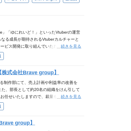
欲を発揮し、新しい事への挑戦を楽しめる方
物の進行管理、クオリティチェック ・活動に
部分まで品質にこだわれる方 互いにリスペク
身の仕事に責任を持ち圧倒的スピードで実行
理 必要となるスキル・経験 ❐必須要件 ・V
Productionへの配属を予定しており、「日
る方 ・互いにリスペクトしチームで業務を遂
配信又は、Youtubeチャンネルの運用経験(1年以
VTuberをはじめとしたIPの総合プロデュ
ク事業室への配属を想定しています。 ❐キャ
で新たなIPをつくる」ことに強い興味を持つ
後、ご志向に応じてチームのマネジメントや
ットの質にこだわれる方 ❐歓迎要件 ・ゲー
rte」「ゆにれいど！」といったVtuberの運営
リアパスも可能です。 ❐面接官情報 1次
マネジメント経験 ・データ分析を基にした戦
なる成長が期待されるVtuberカルチャーと
の実務使用経験 ・自走力があり、主体的に課題発
続きを見る
サービス開発に取り組んでいただきたいと思
を優先し、スピード感ある進行ができる方 ❐
計画の策定を通じて、常に市場の変化とユー
員
ションに共感できる方 ・熱量が高く、エンタメ
場調査・競合分析に基づいた戦略設計から、
スピーディーにできる方 ・成果を優先し、プ
の進行管理、予算やリスクの管理まで、幅広
会社Brave group】
あり、試行錯誤を楽しみながら成長したい方
・分析・改善施策の立案を通じて、事業の持
方 ・チームを尊重し、コミュニケーション
、グローバル展開を見据えた商品戦略の立案
いる制作部にて、売上計画や利益率の改善を
 ・とにかくエンタメやVTuberが好き ・
 業務内容 新規商品・サービスの企画立案お
また、部長として約20名の組織をけん引して
ードと柔軟性に自信がある ・プロデューサー
ニーズの把握 社内外のステークホルダーとの
続きを見る
もお任せいたしますので、裁量をもって事業
部署について エンタメテック事業室への配属
算管理、リスク管理） KPI設定・分析・改
ジメント 外部折衝（子会社・メーカー倉庫
員
インタビュー記事 https://media.br
案 【仕事の魅力と成長機会】 グローバル
開発 MD戦略立案・実行 PLMシステム構
ルな視点での商品企画が可能 急成長するマー
関連経験 チームマネジメント・評価経験（5名
ve group】
インメント市場で、革新的な商品企画に携われる
 歓迎要件 エンタメ系の商品企画経験（ア
ディレクション経験 IPコンテンツ領域への興