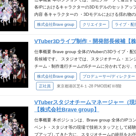
『世界に、日本の冒険心を』・ミッション『80億の
す。 エンタメ業界で提案力・実行力を磨きたい方に
各IPにおけるキャラクターの3Dモデルのセットアッ
的な貢献意欲を発揮し、新しい事への挑戦を楽しめる
るスキルおよび経験 ❐必須要件 ・基本的なPC作業の経験(Googl
内容 各キャラクターの ・3Dモデルにおける揺れ物の
い方 自身の仕事に責任を持ち、圧倒的スピードで実
の使用経験が望ましい) ・一般的なビジネスマナーに
に応じて、モデリングやリギングもお任せします。 ❐開発
株式会社Brave group
クリエイター
ライブ・配
だわれる方 互いにリスペクトしチームで業務を遂行で
関心がある方 ・スピーディーにタスクをこなせる方 
niRX、UniTask ・クライアントサイド：Unity（C#
運営するVTuberに関連するオフラインのイベント・
経験 ・世の中に、新しいもの・面白いものを提供し
n、Monday、JIRA、Slack、Discord 等・V
VTuber3Dライブ制作・開発部長候補【株式会
グループ会社と連携をとりながら、ファンの方に喜
り組める方 ❐求める人物像 ・Brave groupの
件 ・ Unityの使用経験（年数不問） ・VRM / SpringBone / 
イベント当日のオペレーションを行っています。 ＜
『80億の、心をうちぬけ』を一緒に体現できる方 
MMD制作やVRChat用など、ご経験内容は商業・個人を問
仕事概要 Brave group 全体のVtuberの3D
お客様に「最高に楽しい」を届けたい」ぶいすぽっ！
戦を楽しめる方 ・試行錯誤をしながら自己成長を実
などの3DCG制作ツールの使用経験 ・3DCGにおけ
長候補です。 スタジオでは、スタジオチーム・エンジ
り キャリアパス 担当するイベントの規模や種類を
的スピードで実行できる方 ・妥協せず細かい部分ま
経験 ・モーションキャプチャーを用いた案件に携わった経験
チーム・制作進行チームの5チームに分かれており、
高めることができます。 将来的には、イベント部門
チームで業務を遂行できる方 参考 ❐配属部署について
ーパス『世界に、日本の冒険心を』・ミッション『8
業務内容 ・スタジオ部門全体の運営戦略の立案と実
株式会社Brave group
プロデューサー/ディレクター
すことも可能です。
るオフラインのイベント・ライブの制作を担う部門で
方 ・自発的な貢献意欲を発揮し、新しい事への挑戦
育 ・予算・人員計画策定、PL管理、テック系人材採
りながら、ファンの方に喜んでいただけるようなイ
正社員
東京都港区芝4-１-28 PMO田町Ⅲ8階
を実感したい方 ・自身の仕事に責任を持ち圧倒的ス
要件 ・10名以上のチームマネジメント経験 ・技術
ションを行っています。
まで品質にこだわれる方 ・互いにリスペクトしチーム
上記とあわせて、下記 いずれか のご経験・知見をお
いて 配属となるスタジオ部は、当社グループが運営する
VTuberスタジオチームマネージャー（
業や急成長環境での組織マネジメント経験 例：ゲー
C」等が実施する3D LIVEにおけるモデル・ステ
【株式会社Brave group】
を運営するIT企業 ・業務効率化や組織最適化に関す
す。また、オフラインイベント時は当日の配信環境の
経験とスキル ・他企業との折衝を行われた経験 ❐歓
仕事概要 本ポジションは、Brave group 全体のIP
ラインライブ） ❐当ポジションの魅力 ・短いスパンで
メント経験 ・映像制作における品質管理などの経験 
ベント・スタジオ等の現場で技術スタッフとして経
とができる ・キャラクターが活躍するステージを制
術に対する高い興味・関心 ❐求める人物像 ・Brave
プアップしてきた方に、スタジオチームの統括をお任