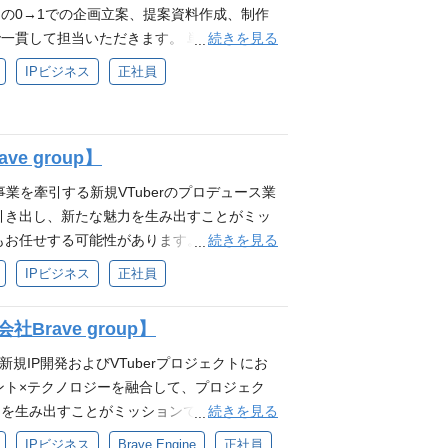
じて、自社IPのみならず他社IPと連携して国内外にIP
の0→1での企画立案、提案資料作成、制作
IP創出のみならず、ファンとクリエイター
続きを見る
一貫して担当いただきます。 単なる制作進
よって、世界80億人の心を動かす次世代の
えながら、IP価値の向上につながる企画を
IPビジネス
正社員
：https://bravegroup.co.jp/
活用した番組・動画・イベント・タイアップ等の
ィア：https://media.bravegroup.co.jp/ 公式
営チーム、制作チーム、外部パートナーとの調
：https://bravegroup.co.jp/company/#gro
連携・折衝 制作スケジュール、タスク、リソ
e group】
改善提案 必須スキル 番組、動画、配信、
たは制作ディレクション経験 企画書、構成
ber事業を牽引する新規VTuberのプロデュース業
社内外の関係者を巻き込み、制作進行・スケ
引き出し、新たな魅力を生み出すことがミッ
r、アニメ、ゲーム、音楽、配信文化のいずれか
続きを見る
お任せする可能性があります。 ・新規VTu
Live2D・3Dの技術の強い興味、関心 ※現時
ソナ設定 ・VTuberの活動におけるディレ
IPビジネス
正社員
obe Premiere, Photoshopのソ
理 ・タレントの育成、モチベーション管
uTuber、声優、アーティスト、アイドル等の
・経験 ❐必須要件 ・タレントマネジメント
ミュニティ、会員制サービス、オンラインイベ
Brave group】
メント市場やトレンドの分析実務経験 ・エン
反応をもとにした企画改善経験 グッズ、イベ
歓迎スキル ・VTuberまたは近しいエンタ
る新規IP開発およびVTuberプロジェクトにお
の周辺施策に関わった経験 スタートアップ、
準ずる実務経験（1年以上） ・プロジェク
ント×テクノロジーを融合して、プロジェク
 groupのパーパス『世界に、日本の冒険心
ーション能力 ・社内/社外との折衝経験 ❐求
続きを見る
を生み出すことがミッションです。 ❐業務
に体現できる方 自発的な貢献意欲を発揮し、
、日本の冒険心を』・ミッション『80億の、心を
画ディレクション ・ライブ配信準備～収録、出
IPビジネス
Brave Engine
正社員
自己成長を実感したい方 自身の仕事に責任を