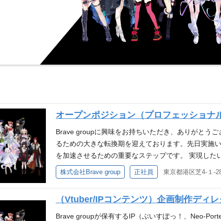
オープンポジション（プロフェッショナル採用
Brave groupに興味をお持ちいただき、ありがと
るための大きな転換期を迎えております。先日実施
を加速させるための重要なステップです。 実現した
挑戦していただける仲間をこれからも増やしていき
株式会社Brave group
正社員
東京都港区芝4-１-2
ョンにおいて当社の今後の成長を牽引していきたい
すと幸いです。 採用強化ポジション 次世代経営幹部 海
（Vtuber/IPコンテンツ）企画制作ディレク
e groupについて Brave groupは『世界に、
心をうちぬけ』というミッションのもと、VTuber事業を中
Brave groupが保有するIP（ぶいすぽっ！、Neo