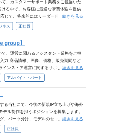
） 製品製造の進行管理経験 クリエイティブ
いて、カスタマーサポート業務をご担当いた
経験 歓迎スキル エンターテインメント業界での商品企画
ン経験 PLMシステム構築・運用経験 求め
届ける中で、お客様に最適な購買体験を提供
ャラクターやアイドルグッズの商品企画、デザイ
本の冒険心を』・ミッション『80億の、心をうち
続きを見る
に応じて、将来的にはリーダー候補としてチ
ら販売の経験 求める人物像 Brave grou
揮し、新しい事への挑戦を楽しめる方 試行錯
ことを期待しています。 業務内容 メールや
ビジネス
正社員
ン『80億の、心をうちぬけ』を一緒に体現で
責任を持ち圧倒的スピードで実行できる方 妥
返品/商品仕様） 対応方針の策定および品
戦を楽しめる方 試行錯誤をしながら自己成長
スペクトしチームで業務を遂行できる方 配属
基づいた課題抽出 社内情報連携および業務調
ードで実行できる方 妥協せず細かい部分まで
group】
のIP Production事業を経営面・技術面・営業
カスタマーサポート、カスタマーサクセス、
を遂行できる方
ております。 ------ MDチーム：キャ
返品・配送対応などに関わる業務経験 且
いて、運営に関わるアシスタント業務をご担
ム：ECサイトの企画・運営やカスタマー対
る方 自発的に動ける方 日本語で円滑なコミ
タ入力 商品情報、画像、価格、販売期間など
D制作を行う部署 ------ 上記の機能を持っ
語文章を作成できる方 複数の問い合わせや確
続きを見る
ラインストア運営に関するサポート業務 必
Cサイトを通じた販売および物流に至るま
と連携しながら、丁寧かつスピード感を持っ
可能な方 基本的なPCスキル（Excel, W
アルバイト・パート
マース領域の事業成長を牽引しております。
でのカスタマーサポート経験 ECサイト利用
能力とコミュニケーション力 周五勤務可能な方 歓
換対応に関わった経験 FAQ、返信テンプレ
験を活かして働きたい方 カスタマーサポー
】
ート作成経験 エンタメ、VTuber、アニ
ムにどの様なサポートが必要かを考えて実行で
英語または中国語での読み書きに抵抗がない
世界に、日本の冒険心を』・ミッション『80億
展開する当社にて、今後の新規IP立ち上げや海外
に、日本の冒険心を』・ミッション『80億の、心
貢献意欲を発揮し、新しい事への挑戦を楽し
ve2Dモデル制作を担うポジションを募集します。
欲を発揮し、新しい事への挑戦を楽しめる方
 自身の仕事に責任を持ち圧倒的スピードで実
続きを見る
デリング、パーツ分け、モデルのセットアップ、
仕事に責任を持ち圧倒的スピードで実行でき
る方 互いにリスペクトしチームで業務を遂行
e2D制作に関わる業務を中心にお任せしま
正社員
互いにリスペクトしチームで業務を遂行できる
接関われる グッズ販売を通じてファン体験
、子会社のWEBサイト制作等にも携わる機会