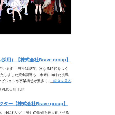
）【株式会社Brave group】
うございます！ 当社は現在、次なる時代をつく
いたしました資金調達も、未来に向けた挑戦
続きを見る
いビジョンや事業構想が数多くある中、共に
たいと考えておりますので、特に下記ポジシ
8 PMO田町Ⅲ8階
方であれば、ぜひともご応募していただけま
外事業推進 投資先支援 新規事業創出 Brav
ター【株式会社Brave group】
日本の冒険心を』というパーパスを掲げ、『80億の、
心に展開するIP Production領域をはじ
-Porte、ゆにれいど！等）の価値を最大化させる