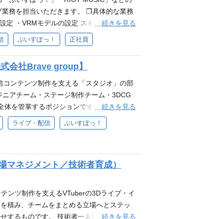
、心をうちぬけ』を一緒に体現できる方 自発
とっては、うってつけの環境です。 必要とな
プ業務を担当いただきます。 ❐具体的な業務
方 試行錯誤をしながら自己成長を実感した
e WorkspaceやMicrosoft Office
続きを見る
設定 ・VRMモデルの設定 スキルや適正など
行できる方 妥協せず細かい部分まで品質にこ
関する知見 ・エンタメ業界に対して興味・
環境 ・フレームワーク： Extenject、U
信
ぶいすぽっ！
正社員
きる方 配属部署について 当社グループが
❐歓迎要件 ・IPに関連したイベント実務のご
） ・プロジェクト管理ツール：GitHub、Notio
ライブの制作を担う部門です。 IPを運営する
たいという意欲のある方 ・課題に粘り強く取
RMモデルの設定 必要となるスキル・経験 ❐必須要
社Brave group】
んでいただけるようなイベントの制作準備・
パーパス『世界に、日本の冒険心を』・ミッション
Dynamic Bone / MagicaCloth1 or 2 ※
イベント部一推し記事＞ 「イベントを通して
・自発的な貢献意欲を発揮し、新しい事への挑
いません ❐歓迎要件 ・BlenderやMaya
ライブ・配信コンテンツ制作を支える「スタジオ」の部
年末カウントダウン2024の舞台裏と振り返
感したい方 ・自身の仕事に責任を持ち、圧倒
るリギングの経験 ・3Dアニメーションの製作
ニアチーム・ステージ制作チーム・3DCG
広げ、イベントディレクターとしての専門性を
で品質にこだわれる方 ・互いにリスペクトし
 ❐求める人物像 ・Brave groupのパ
続きを見る
全体を管掌するポジションです。 ❐具体的な
のマネジメント職へのキャリアアップを目指
 当社グループが運営するVTuberに関連す
0億の、心をうちぬけ』を一緒に体現できる
行 ・次期マネジメント層の育成、メンバー教
ライブ・配信
ぶいすぽっ！
す。 IPを運営するグループ会社と連携をと
を楽しめる方 ・試行錯誤をしながら自己成長
用推進 等 必要となるスキル・経験 ❐必須
ベントの制作準備・イベント当日のオペレー
ピードで実行できる方 ・妥協せず細かい部分
系、クリエイティブ人材のマネジメント経験
で業務を遂行できる方 参考 ❐配属部署につ
持ちの方 ・エンタメやIT、スタートアップ企
IP事業「ぶいすぽっ！」、「RIOT MUSI
現場マネジメント／技術者育成）
ム、映像制作、ライブ配信、toCサービス
ージ・演出など全ての制作を担っている部門で
る知見 ・人材の育成および人材開発に関する
整備等も行っています。 ❐制作実績（オン
迎要件 ・中〜大規模組織における組織マネジ
コンテンツ制作を支えるVTuberの3Dライブ・イ
多くの3D LIVEやイベント制作に携わるこ
・高い問題解決能力と意思決定力 ・最新技
験を積み、チームをまとめる立場へとステッ
作するだけではなく、「どうすればキャラク
 groupのパーパス『世界に、日本の冒険心
続きを見る
せするものです。 技術者一人ひとりを理解