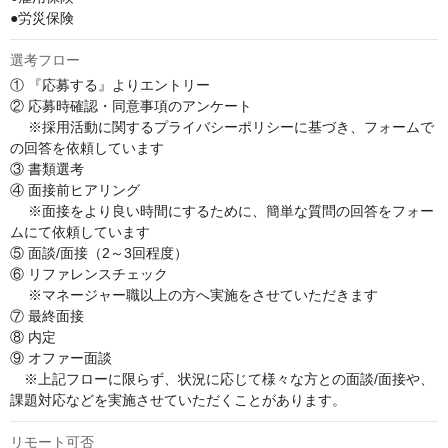
●労災保険
選考フロー
① 『応募する』よりエントリー

② 応募時確認・同意事項のアンケート

　 ※採用活動に関するプライバシーポリシーに基づき、フォームで
の回答を依頼しています

③ 書類選考

④ 面接前ヒアリング

　 ※面接をより良い時間にするために、簡単な質問の回答をフォー
ムにて依頼しています

⑤ 面談/面接（2～3回程度）

⑥ リファレンスチェック

　 ※マネージャー職以上の方へ実施をさせていただきます

⑦ 最終面接

⑧ 内定

⑨ オファー面談

　※上記フローに限らず、状況に応じて様々な方との面談/面接や、
課題対応などを実施させていただくことがあります。
リモート可否