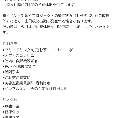
　◎入社時に2日間の特別休暇を付与します

※イベント対応やプロジェクトの繁忙状況（制作の追い込み時期
等）により、土日祝の出勤が発生する場合があります。

その際は、翌月までに替休日を別途申請し、取得していただきま
す。
福利厚生
●フリードリンク制度(お茶・コーヒー・水)

●オフィスコンビニ

●社内に自販機設置有

●PC・付属機器貸与

●近隣手当

●通勤交通費支給

●美容室従業員割引(店舗指定)

●インフルエンザ等の予防接種費用負担
加入保険
●厚生年金

●健康保険

●雇用保険
