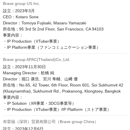
Brave group US Inc.
設立：2023年3月

CEO：Kotaro Sone

Director：Tomoya Fujisaki, Masaru Yamazaki

所在地：95 3rd St 2nd Floor, San Francisco, CA 94103

事業内容：

・IP Production（VTuber事業）

Brave group APAC(Thailand)Co.,Ltd.
設立：2023年11月30日

Managing Director：舩橋 純

Director：堀口 康浩、宮川 隼輔、山﨑 優

所在地：No.65, 42 Tower, 6th Floor, Room 601, Soi Sukhumvit 42 
(Kluaynamthai), Sukhumvit Rd., Prakanong, Klongtoey, Bangkok

事業内容：

・IP Solution（XR事業・3DCG事業等）

・IP Production（VTuber事業）/IP Platform（ストア事業）
布雷福（深圳）贸易有限公司（Brave group China）
設立：2023年12月6日
