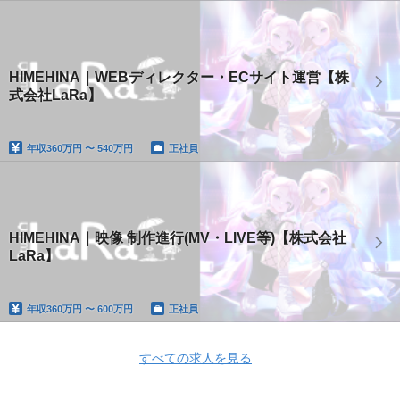
HIMEHINA｜WEBディレクター・ECサイト運営【株
式会社LaRa】
年収
360万円 〜 540万円
正社員
HIMEHINA｜映像 制作進行(MV・LIVE等)【株式会社
LaRa】
年収
360万円 〜 600万円
正社員
すべての求人を見る