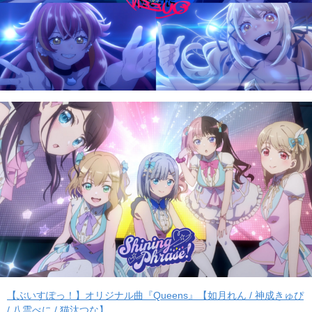
【ぶいすぽっ！】オリジナル曲『Queens』【如月れん / 神成きゅぴ
/ 八雲べに / 猫汰つな】