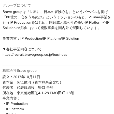
グループについて
Brave groupは『世界に、日本の冒険心を』というパーパスを掲げ、
『80億の、心をうちぬけ』というミッションのもと、VTuber事業を
行うIP Productionをはじめ、同領域と親和性の高いIP PlatformやIP 
Solutionの領域において複数事業を国内外で展開しています。

事業内容：IP Production/IP Platform/IP Solution

▼各社事業内容について

https://recruit.bravegroup.co.jp/business

株式会社Brave group
設立：2017年10月11日

資本金：67.1億円（資本剰余金含む）

代表者：代表取締役　野口 圭登

所在地：東京都港区芝4-1-28 PMO田町Ⅲ8階

事業内容：

・IP Production

・IP Platform
