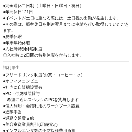
●完全週休二日制（土曜日・日曜日・祝日）

●年間休日121日

●イベントが土日に重なる際には、土日祝の出勤が発生します。

●その際は、振替休日を別途翌月までに申請を行い取得していただき
ます。

●夏季休暇

●年末年始休暇

●入社時特別休暇制度

◎入社時に2日間の特別休暇を付与します。
福利厚生
●フリードリンク制度(お茶・コーヒー・水)

●オフィスコンビニ

●社内に自販機設置有

●PC・付属機器貸与

　希望に近いスペックのPCを貸与します

●個人利用・会議利用のワークブース設置

●近隣手当

●通勤交通費支給

●美容室従業員割引(店舗指定)

●インフルエンザ等の予防接種費用負担