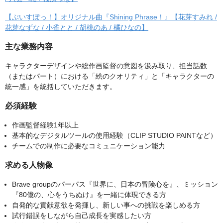
【ぶいすぽっ！】オリジナル曲『Shining Phrase！』【花芽すみれ /
花芽なずな / 小雀とと / 胡桃のあ / 橘ひなの】
主な業務内容
キャラクターデザインや総作画監督の意図を汲み取り、担当話数
（またはパート）における「絵のクオリティ」と「キャラクターの
統一感」を統括していただきます。
必須経験
作画監督経験1年以上
基本的なデジタルツールの使用経験（CLIP STUDIO PAINTなど）
チームでの制作に必要なコミュニケーション能力
求める人物像
Brave groupのパーパス『世界に、日本の冒険心を』、ミッション
『80億の、心をうちぬけ』を一緒に体現できる方
自発的な貢献意欲を発揮し、新しい事への挑戦を楽しめる方
試行錯誤をしながら自己成長を実感したい方