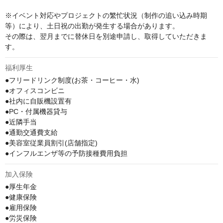
※イベント対応やプロジェクトの繁忙状況（制作の追い込み時期
等）により、土日祝の出勤が発生する場合があります。

その際は、翌月までに替休日を別途申請し、取得していただきま
す。
福利厚生
●フリードリンク制度(お茶・コーヒー・水)

●オフィスコンビニ

●社内に自販機設置有

●PC・付属機器貸与

●近隣手当

●通勤交通費支給

●美容室従業員割引(店舗指定)

●インフルエンザ等の予防接種費用負担
加入保険
●厚生年金

●健康保険

●雇用保険

●労災保険