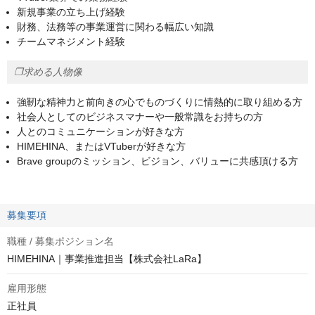
新規事業の立ち上げ経験
財務、法務等の事業運営に関わる幅広い知識
チームマネジメント経験
❐求める人物像
強靭な精神力と前向きの心でものづくりに情熱的に取り組める方
社会人としてのビジネスマナーや一般常識をお持ちの方
人とのコミュニケーションが好きな方
HIMEHINA、またはVTuberが好きな方
Brave groupのミッション、ビジョン、バリューに共感頂ける方
募集要項
職種 / 募集ポジション名
HIMEHINA｜事業推進担当【株式会社LaRa】
雇用形態
正社員