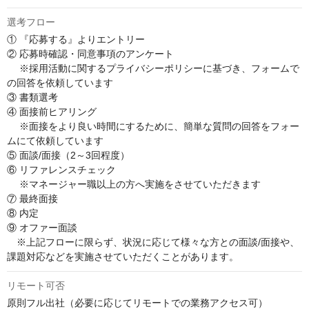
選考フロー
① 『応募する』よりエントリー

② 応募時確認・同意事項のアンケート

　 ※採用活動に関するプライバシーポリシーに基づき、フォームで
の回答を依頼しています

③ 書類選考

④ 面接前ヒアリング

　 ※面接をより良い時間にするために、簡単な質問の回答をフォー
ムにて依頼しています

⑤ 面談/面接（2～3回程度）

⑥ リファレンスチェック

　 ※マネージャー職以上の方へ実施をさせていただきます

⑦ 最終面接

⑧ 内定

⑨ オファー面談

　※上記フローに限らず、状況に応じて様々な方との面談/面接や、
課題対応などを実施させていただくことがあります。
リモート可否
原則フル出社（必要に応じてリモートでの業務アクセス可）