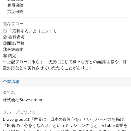
・雇用保険

・労災保険
選考フロー
① 『応募する』よりエントリー

② 書類選考

③面談/面接

④最終面接

⑤ 内定

※上記フローに限らず、状況に応じて様々な方との面談/面接や、課
題対応などを実施させていただくことがあります
企業情報
会社名
株式会社Brave group
グループについて
Brave groupは『世界に、日本の冒険心を』というパーパスを掲げ、
『80億の、心をうちぬけ』というミッションのもと、VTuber事業を