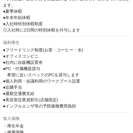
ます。

●夏季休暇

●年末年始休暇

●入社時特別休暇制度

◎入社時に2日間の特別休暇を付与します
福利厚生
●フリードリンク制度(お茶・コーヒー・水)

●オフィスコンビニ

●社内に自販機設置有

●PC・付属機器貸与

　希望に近いスペックのPCを貸与します

●個人利用・会議利用のワークブース設置

●近隣手当

●通勤交通費支給

●美容室従業員割引(店舗指定)

●インフルエンザ等の予防接種費用負担
加入保険
・厚生年金

・健康保険
