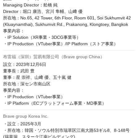
Managing Director：舩橋 純

Director：堀口 康浩、宮川 隼輔、山﨑 優

所在地：No.65, 42 Tower, 6th Floor, Room 601, Soi Sukhumvit 42 
(Kluaynamthai), Sukhumvit Rd., Prakanong, Klongtoey, Bangkok

事業内容：

・IP Solution（XR事業・3DCG事業等）

・IP Production（VTuber事業）/IP Platform（ストア事業）
布雷福（深圳）贸易有限公司（Brave group China）
設立：2023年12月6日

董事長：武田 豊

董事：星 崇祥、山﨑 優、五十嵐 健

所在地：深セン市南山区

事業内容：

・IP Production（VTuber事業）

・IP Platform（ECプラットフォーム事業・MD事業）
Brave group Korea Inc.
・設立：2025年3月

・所在地：韓国・ソウル特別市瑞草区江南大路53ギル8、8-148号
(瑞草洞、スターク江南ビルディング)