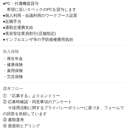
●PC・付属機器貸与

　希望に近いスペックのPCを貸与します

●個人利用・会議利用のワークブース設置

●近隣手当

●通勤交通費支給

●美容室従業員割引(店舗指定)

●インフルエンザ等の予防接種費用負担
加入保険
・厚生年金

・健康保険

・雇用保険

・労災保険
選考フロー
① 『応募する』よりエントリー

② 応募時確認・同意事項のアンケート

　 ※採用活動に関するプライバシーポリシーに基づき、フォームで
の回答を依頼しています

③ 書類選考

④ 面接前ヒアリング
