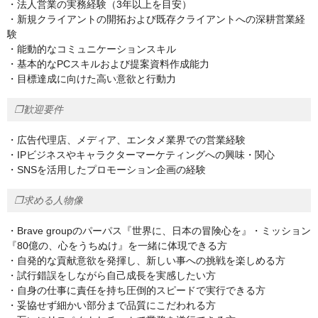
・法人営業の実務経験（3年以上を目安）
・新規クライアントの開拓および既存クライアントへの深耕営業経
験
・能動的なコミュニケーションスキル
・基本的なPCスキルおよび提案資料作成能力
・目標達成に向けた高い意欲と行動力
❐歓迎要件
・広告代理店、メディア、エンタメ業界での営業経験
・IPビジネスやキャラクターマーケティングへの興味・関心
・SNSを活用したプロモーション企画の経験
❐求める人物像
・Brave groupのパーパス『世界に、日本の冒険心を』・ミッション
『80億の、心をうちぬけ』を一緒に体現できる方
・自発的な貢献意欲を発揮し、新しい事への挑戦を楽しめる方
・試行錯誤をしながら自己成長を実感したい方
・自身の仕事に責任を持ち圧倒的スピードで実行できる方
・妥協せず細かい部分まで品質にこだわれる方