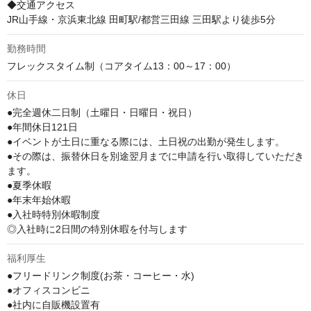
◆交通アクセス

JR山手線・京浜東北線 田町駅/都営三田線 三田駅より徒歩5分
勤務時間
フレックスタイム制（コアタイム13：00～17：00）
休日
●完全週休二日制（土曜日・日曜日・祝日）

●年間休日121日

●イベントが土日に重なる際には、土日祝の出勤が発生します。

●その際は、振替休日を別途翌月までに申請を行い取得していただき
ます。

●夏季休暇

●年末年始休暇

●入社時特別休暇制度

◎入社時に2日間の特別休暇を付与します
福利厚生
●フリードリンク制度(お茶・コーヒー・水)

●オフィスコンビニ

●社内に自販機設置有
