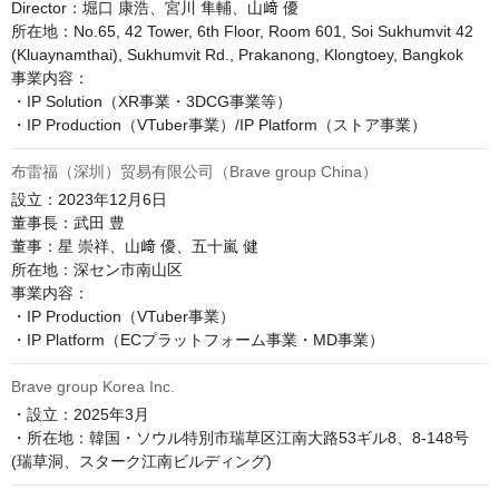
Director：堀口 康浩、宮川 隼輔、山﨑 優

所在地：No.65, 42 Tower, 6th Floor, Room 601, Soi Sukhumvit 42 
(Kluaynamthai), Sukhumvit Rd., Prakanong, Klongtoey, Bangkok

事業内容：

・IP Solution（XR事業・3DCG事業等）

・IP Production（VTuber事業）/IP Platform（ストア事業）
布雷福（深圳）贸易有限公司（Brave group China）
設立：2023年12月6日

董事長：武田 豊

董事：星 崇祥、山﨑 優、五十嵐 健

所在地：深セン市南山区

事業内容：

・IP Production（VTuber事業）

・IP Platform（ECプラットフォーム事業・MD事業）
Brave group Korea Inc.
・設立：2025年3月

・所在地：韓国・ソウル特別市瑞草区江南大路53ギル8、8-148号
(瑞草洞、スターク江南ビルディング)