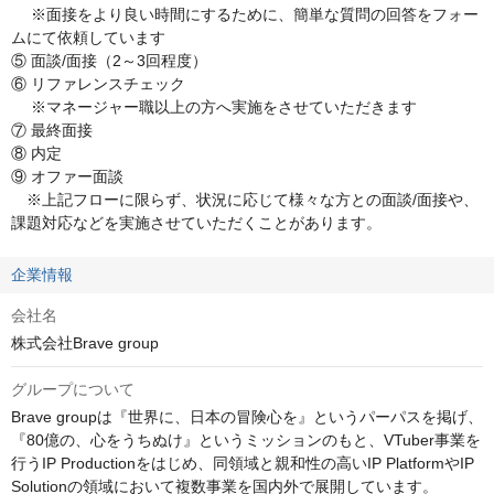
　 ※面接をより良い時間にするために、簡単な質問の回答をフォー
ムにて依頼しています

⑤ 面談/面接（2～3回程度）

⑥ リファレンスチェック

　 ※マネージャー職以上の方へ実施をさせていただきます

⑦ 最終面接

⑧ 内定

⑨ オファー面談

　※上記フローに限らず、状況に応じて様々な方との面談/面接や、
課題対応などを実施させていただくことがあります。
企業情報
会社名
株式会社Brave group
グループについて
Brave groupは『世界に、日本の冒険心を』というパーパスを掲げ、
『80億の、心をうちぬけ』というミッションのもと、VTuber事業を
行うIP Productionをはじめ、同領域と親和性の高いIP PlatformやIP 
Solutionの領域において複数事業を国内外で展開しています。
