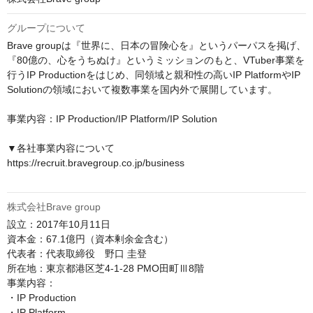
グループについて
Brave groupは『世界に、日本の冒険心を』というパーパスを掲げ、
『80億の、心をうちぬけ』というミッションのもと、VTuber事業を
行うIP Productionをはじめ、同領域と親和性の高いIP PlatformやIP 
Solutionの領域において複数事業を国内外で展開しています。

事業内容：IP Production/IP Platform/IP Solution

▼各社事業内容について

https://recruit.bravegroup.co.jp/business

株式会社Brave group
設立：2017年10月11日

資本金：67.1億円（資本剰余金含む）

代表者：代表取締役　野口 圭登

所在地：東京都港区芝4-1-28 PMO田町Ⅲ8階

事業内容：

・IP Production

・IP Platform
