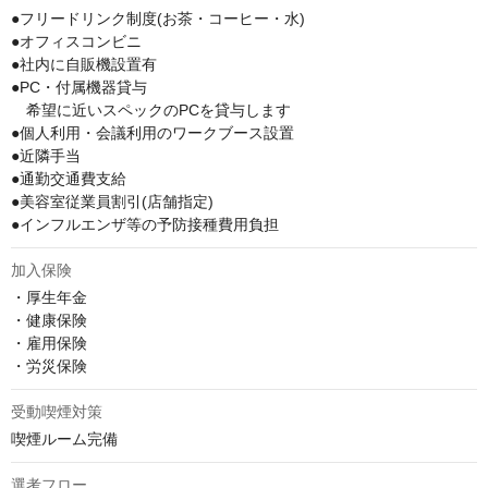
●フリードリンク制度(お茶・コーヒー・水)

●オフィスコンビニ

●社内に自販機設置有

●PC・付属機器貸与

　希望に近いスペックのPCを貸与します

●個人利用・会議利用のワークブース設置

●近隣手当

●通勤交通費支給

●美容室従業員割引(店舗指定)

●インフルエンザ等の予防接種費用負担
加入保険
・厚生年金

・健康保険

・雇用保険

・労災保険
受動喫煙対策
喫煙ルーム完備
選考フロー