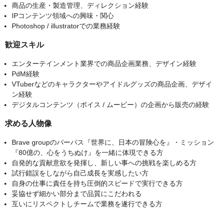
商品の生産・製造管理、ディレクション経験
IPコンテンツ領域への興味・関心
Photoshop / illustratorでの業務経験
歓迎スキル
エンターテインメント業界での商品企画業務、デザイン経験
PdM経験
VTuberなどのキャラクターやアイドルグッズの商品企画、デザイ
ン経験
デジタルコンテンツ（ボイス / ムービー）の企画から販売の経験
求める人物像
Brave groupのパーパス『世界に、日本の冒険心を』・ミッション
『80億の、心をうちぬけ』を一緒に体現できる方
自発的な貢献意欲を発揮し、新しい事への挑戦を楽しめる方
試行錯誤をしながら自己成長を実感したい方
自身の仕事に責任を持ち圧倒的スピードで実行できる方
妥協せず細かい部分まで品質にこだわれる
互いにリスペクトしチームで業務を遂行できる方