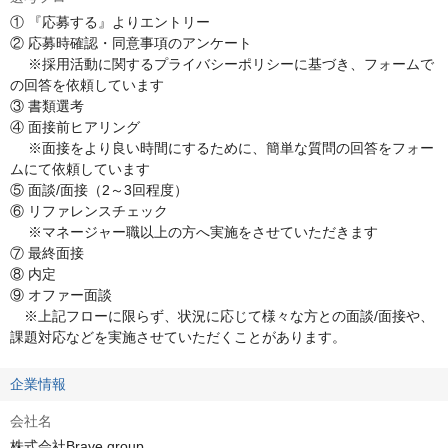
① 『応募する』よりエントリー

② 応募時確認・同意事項のアンケート

　 ※採用活動に関するプライバシーポリシーに基づき、フォームで
の回答を依頼しています

③ 書類選考

④ 面接前ヒアリング

　 ※面接をより良い時間にするために、簡単な質問の回答をフォー
ムにて依頼しています

⑤ 面談/面接（2～3回程度）

⑥ リファレンスチェック

　 ※マネージャー職以上の方へ実施をさせていただきます

⑦ 最終面接

⑧ 内定

⑨ オファー面談

　※上記フローに限らず、状況に応じて様々な方との面談/面接や、
課題対応などを実施させていただくことがあります。
企業情報
会社名
株式会社Brave group