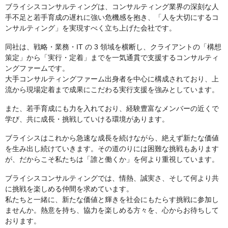
ブライシスコンサルティングは、コンサルティング業界の深刻な人
手不足と若手育成の遅れに強い危機感を抱き、「人を大切にするコ
ンサルティング」を実現すべく立ち上げた会社です。
同社は、戦略・業務・IT の 3 領域を横断し、クライアントの「構想
策定」から「実行・定着」までを一気通貫で支援するコンサルティ
ングファームです。
大手コンサルティングファーム出身者を中心に構成されており、上
流から現場定着まで成果にこだわる実行支援を強みとしています。
また、若手育成にも力を入れており、経験豊富なメンバーの近くで
学び、共に成長・挑戦していける環境があります。
ブライシスはこれから急速な成長を続けながら、絶えず新たな価値
を生み出し続けていきます。その道のりには困難な挑戦もあります
が、だからこそ私たちは「誰と働くか」を何より重視しています。
ブライシスコンサルティングでは、情熱、誠実さ、そして何より共
に挑戦を楽しめる仲間を求めています。
私たちと一緒に、新たな価値と輝きを社会にもたらす挑戦に参加し
ませんか。熱意を持ち、協力を楽しめる方々を、心からお待ちして
おります。