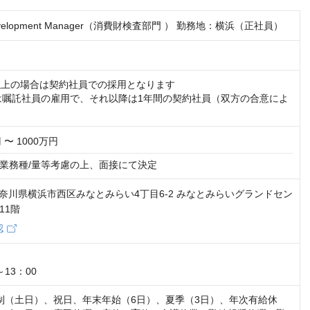
 Development Manager（消費財検査部門 ） 勤務地：横浜（正社員）
以上の場合は契約社員での採用となります

歳は嘱託社員の雇用で、それ以降は1年間の契約社員（双方の合意によ
 〜 1000万円
業務種/量等考慮の上、面接にて決定
2 神奈川県横浜市西区みなとみらい4丁目6-2 みなとみらいグランドセン
11階
認


～13：00
制（土日）、祝日、年末年始（6日）、夏季（3日）、年次有給休