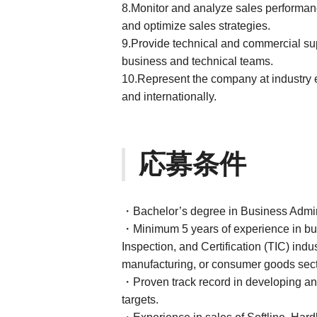
8.Monitor and analyze sales performance
and optimize sales strategies.
9.Provide technical and commercial su
business and technical teams.
10.Represent the company at industry e
and internationally.
応募条件
・Bachelor’s degree in Business Adminis
・Minimum 5 years of experience in bus
Inspection, and Certification (TIC) ind
manufacturing, or consumer goods secto
・Proven track record in developing an
targets.