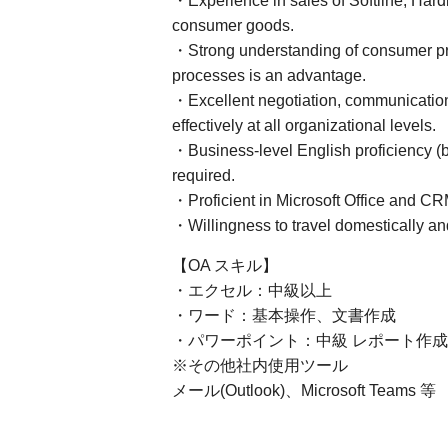
・Experience in sales of Softline, Hardli
consumer goods.
・Strong understanding of consumer pro
processes is an advantage.
・Excellent negotiation, communication, 
effectively at all organizational levels.
・Business-level English proficiency (b
required.
・Proficient in Microsoft Office and C
・Willingness to travel domestically and
【OA スキル】
・エクセル：中級以上
・ワード：基本操作、文書作成
・パワーポイント：中級 レポート作成
※その他社内使用ツール
メール(Outlook)、Microsoft Teams 等