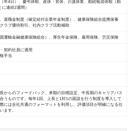
（年4日）、慶弔休暇、産休・育休、介護休業、勤続報奨休暇（勤
とに連続2週間）
、退職金制度（確定給付企業年金制度）、健康保険組合提携保養
クラブ優待割引、社内クラブ活動補助
国運輸金融健康保険組合）、厚生年金保険、雇用保険、労災保険
・契約社員に適用

格手当
長からのフィードバック、来期の目標設定、中長期のキャリアパス
合うものです。毎年1回、上長と1対1の面談を行う制度を導入して
際には全社共通のフォーマットを利用し、評価項目が明確になる仕
います。