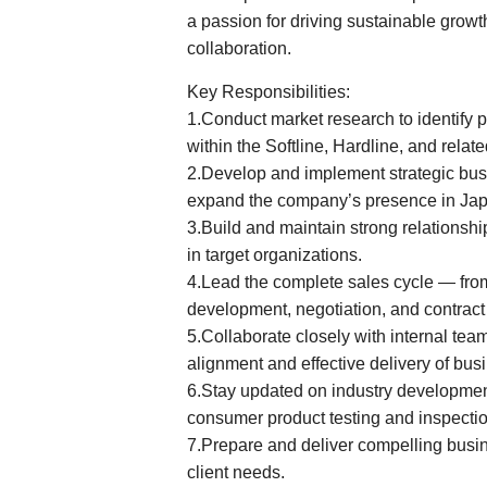
a passion for driving sustainable growt
collaboration.
Key Responsibilities:
1.Conduct market research to identify p
within the Softline, Hardline, and relate
2.Develop and implement strategic bu
expand the company’s presence in Jap
3.Build and maintain strong relationsh
in target organizations.
4.Lead the complete sales cycle — fro
development, negotiation, and contract
5.Collaborate closely with internal tea
alignment and effective delivery of bus
6.Stay updated on industry development
consumer product testing and inspecti
7.Prepare and deliver compelling busin
client needs.