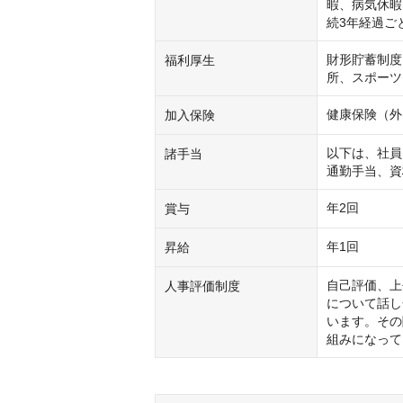
暇、病気休暇
続3年経過ご
財形貯蓄制度
福利厚生
所、スポーツ
健康保険（外
加入保険
以下は、社員
諸手当
通勤手当、資
年2回
賞与
年1回
昇給
自己評価、上
人事評価制度
について話し
います。その
組みになって