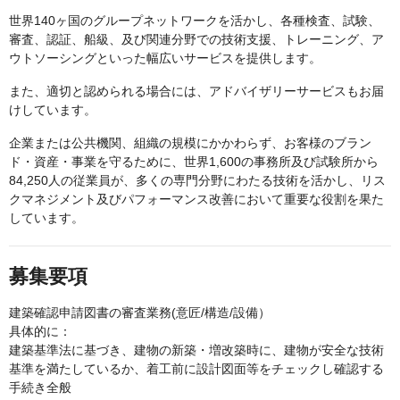
世界140ヶ国のグループネットワークを活かし、各種検査、試験、
審査、認証、船級、及び関連分野での技術支援、トレーニング、ア
ウトソーシングといった幅広いサービスを提供します。
また、適切と認められる場合には、アドバイザリーサービスもお届
けしています。
企業または公共機関、組織の規模にかかわらず、お客様のブラン
ド・資産・事業を守るために、世界1,600の事務所及び試験所から
84,250人の従業員が、多くの専門分野にわたる技術を活かし、リス
クマネジメント及びパフォーマンス改善において重要な役割を果た
しています。
募集要項
建築確認申請図書の審査業務(意匠/構造/設備）
具体的に：
建築基準法に基づき、建物の新築・増改築時に、建物が安全な技術
基準を満たしているか、着工前に設計図面等をチェックし確認する
手続き全般