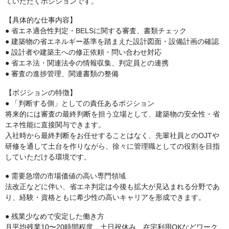
ていただくポジションです。
【具体的な仕事内容】
● 省エネ適合性判定・BELSに関する審査、書類チェック
● 建築物の省エネルギー基準を踏まえた設計図面・設備計画の確認
● 設計者や建築主への修正依頼・問い合わせ対応
● 省エネ法・関連法令の情報収集、判定員との連携
● 審査の進捗管理、関連書類の整備
【ポジションの特徴】
● 「判断する側」としての責任あるポジション
将来的には審査の最終判断を担う立場として、建築物の安全性・省
エネ性能に直接関与できます。
入社時から最終判断をお任せすることはなく、先輩社員とのOJTや
研修を通して土台を作りながら、徐々に管理職としての役割を目指
していただける環境です。
● 需要急増の市場価値の高い専門領域
法改正などに伴い、省エネ判定は今後も拡大が見込まれる分野であ
り、経験・資格ともに希少性の高いキャリアを形成できます。
● 残業少なめで安定した働き方
月平均残業10〜20時間程度、土日祝休み、在宅利用OKなどワーク