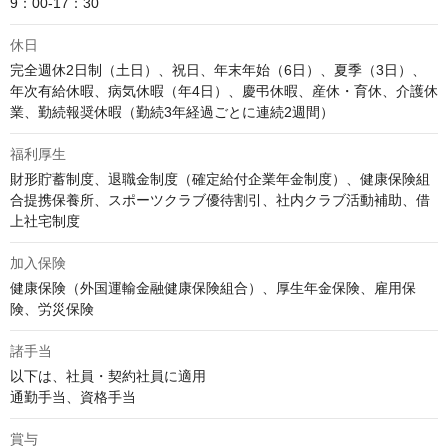
9：00-17：30
休日
完全週休2日制（土日）、祝日、年末年始（6日）、夏季（3日）、
年次有給休暇、病気休暇（年4日）、慶弔休暇、産休・育休、介護休
業、勤続報奨休暇（勤続3年経過ごとに連続2週間）
福利厚生
財形貯蓄制度、退職金制度（確定給付企業年金制度）、健康保険組
合提携保養所、スポーツクラブ優待割引、社内クラブ活動補助、借
上社宅制度
加入保険
健康保険（外国運輸金融健康保険組合）、厚生年金保険、雇用保
険、労災保険
諸手当
以下は、社員・契約社員に適用

通勤手当、資格手当
賞与