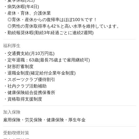
・夏季休暇(3日)

・病気休暇(年4日)

・産休・育休、介護休業　

　◎育休・産休からの復帰率はほぼ100％です！

　◎男性の育休取得率も42％と高い水準を維持しています。

・勤続報奨休暇(勤続3年経過ごとに連続2週間)
福利厚生
・交通費支給(月10万円迄)

・定年退職：63歳(最長75歳まで雇用継続可)

・財形貯蓄制度

・退職金制度(確定給付企業年金制度)

・スポーツクラブ優待割引

・社内クラブ活動補助

・健康保険組合提携保養所

・資格取得支援制度
加入保険
雇用保険・労災保険・健康保険・厚生年金
受動喫煙対策