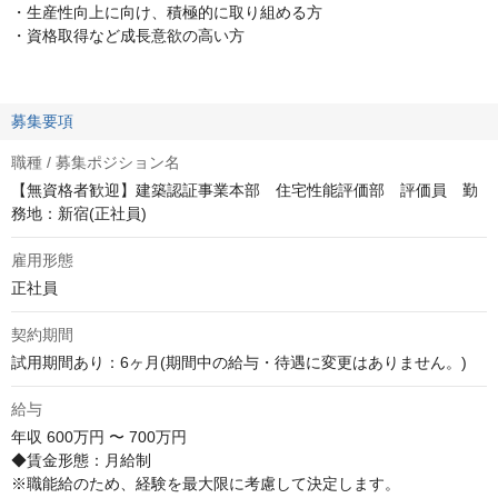
・生産性向上に向け、積極的に取り組める方
・資格取得など成長意欲の高い方
募集要項
職種 / 募集ポジション名
【無資格者歓迎】建築認証事業本部 住宅性能評価部 評価員 勤
務地：新宿(正社員)
雇用形態
正社員
契約期間
試用期間あり：6ヶ月(期間中の給与・待遇に変更はありません。)
給与
年収
600万円 〜 700万円
◆賃金形態：月給制

※職能給のため、経験を最大限に考慮して決定します。
