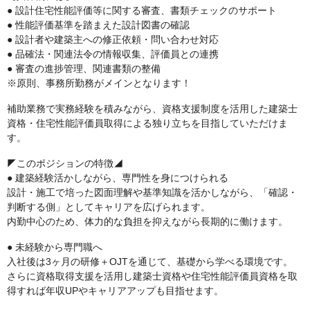
● 設計住宅性能評価等に関する審査、書類チェックのサポート
● 性能評価基準を踏まえた設計図書の確認
● 設計者や建築主への修正依頼・問い合わせ対応
● 品確法・関連法令の情報収集、評価員との連携
● 審査の進捗管理、関連書類の整備
※原則、事務所勤務がメインとなります！
補助業務で実務経験を積みながら、資格支援制度を活用した建築士
資格・住宅性能評価員取得による独り立ちを目指していただけま
す。
◤このポジションの特徴◢
● 建築経験活かしながら、専門性を身につけられる
設計・施工で培った図面理解や基準知識を活かしながら、「確認・
判断する側」としてキャリアを広げられます。
内勤中心のため、体力的な負担を抑えながら長期的に働けます。
● 未経験から専門職へ
入社後は3ヶ月の研修＋OJTを通じて、基礎から学べる環境です。
さらに資格取得支援を活用し建築士資格や住宅性能評価員資格を取
得すれば年収UPやキャリアアップも目指せます。