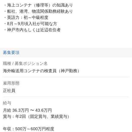
・海上コンテナ（修理等）の知識あり
・船社、港湾、物流関係勤務経験あり
・英語力：初～中級程度
・8月～9月頃入社が可能な方
・神戸市内もしくは近辺在住者
募集要項
職種 / 募集ポジション名
海外輸送用コンテナの検査員（神戸勤務）
雇用形態
正社員
給与
月給
36.3万円 〜 43.6万円
賞与：年2回（固定賞与、業績賞与）

年収：500万～600万円程度