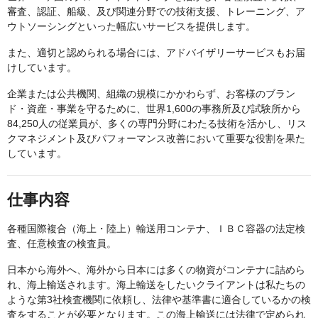
審査、認証、船級、及び関連分野での技術支援、トレーニング、ア
ウトソーシングといった幅広いサービスを提供します。
また、適切と認められる場合には、アドバイザリーサービスもお届
けしています。
企業または公共機関、組織の規模にかかわらず、お客様のブラン
ド・資産・事業を守るために、世界1,600の事務所及び試験所から
84,250人の従業員が、多くの専門分野にわたる技術を活かし、リス
クマネジメント及びパフォーマンス改善において重要な役割を果た
しています。
仕事内容
各種国際複合（海上・陸上）輸送用コンテナ、ＩＢＣ容器の法定検
査、任意検査の検査員。
日本から海外へ、海外から日本には多くの物資がコンテナに詰めら
れ、海上輸送されます。海上輸送をしたいクライアントは私たちの
ような第3社検査機関に依頼し、法律や基準書に適合しているかの検
査をすることが必要となります。この海上輸送には法律で定められ